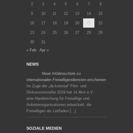
2
3
4
5
6
7
8
9
10
11
12
13
14
15
16
17
18
19
20
21
22
23
24
25
26
27
28
29
30
31
« Feb
Apr »
NEWS
Neue Infobroschüre zu
internationalen Freiwilligendiensten erschienen
Im Zuge der „de:kolonial“ Film- und
Diskussionsreihe 2019 hat 14,4km e.V.
eine Handreichung für Freiwillige und
Anbieterorganisationen entwickelt, die
Freiwilligen als Leitfaden […]
SOZIALE MEDIEN