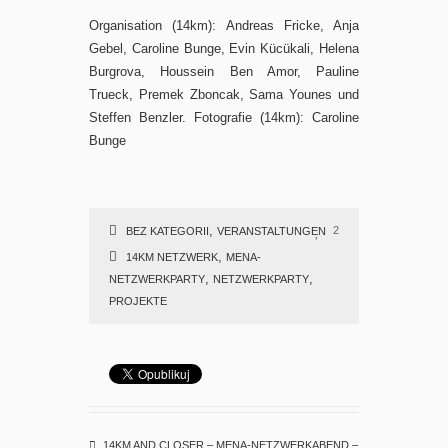
Organisation (14km): Andreas Fricke, Anja
Gebel, Caroline Bunge, Evin Kücükali, Helena
Burgrova, Houssein Ben Amor, Pauline
Trueck, Premek Zboncak, Sama Younes und
Steffen Benzler. Fotografie (14km): Caroline
Bunge
,
2
BEZ KATEGORII
VERANSTALTUNGEN
,
14KM NETZWERK
MENA-
,
,
NETZWERKPARTY
NETZWERKPARTY
PROJEKTE
14KM AND CLOSER – MENA-NETZWERKABEND –