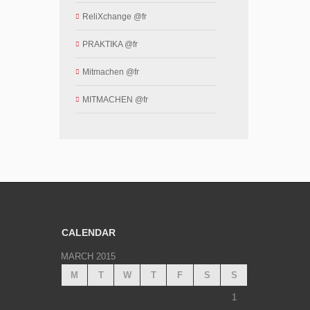
ReliXchange @fr
PRAKTIKA @fr
Mitmachen @fr
MITMACHEN @fr
CALENDAR
MARCH 2015
M
T
W
T
F
S
S
1