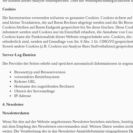
Sie können dieser Analyse widersprechen. Über die Widerspruchsmöglichkeiten we
Cookies
Die Internetseiten verwenden teilweise so genannte Cookies. Cookies richten auf
sind kleine Textdateien, die auf Ihrem Rechner abgelegt werden und die Ihr Brows
Cookies bleiben auf Ihrem Endgerät gespeichert bis Sie diese löschen. Diese Co
informiert werden und Cookies nur im Einzelfall erlauben, die Annahme von Cook
Cookies kann die Funktionalität dieser Website eingeschränkt sein.
Cookies, die
erforderlich sind, werden auf Grundlage von Art. 6 Abs. 1 lit. f DSGVO gespeicher
Soweit andere Cookies (z.B. Cookies zur Analyse Ihres Surfverhaltens) gespeiche
Server-Log-Dateien
Der Provider der Seiten erhebt und speichert automatisch Informationen in sogena
Browsertyp und Browserversion
verwendetes Betriebssystem
Referrer URL
Hostname des zugreifenden Rechners
Uhrzeit der Serveranfrage
IP-Adresse
4. Newsletter
Newsletterdaten
Wenn Sie den auf der Website angebotenen Newsletter beziehen möchten, benötig
mit dem Empfang des Newsletters einverstanden sind. Weitere Daten werden nicht 
weiter.
Die Verarbeitung der in das Newsletter-Anmeldeformular eingegebenen Daten