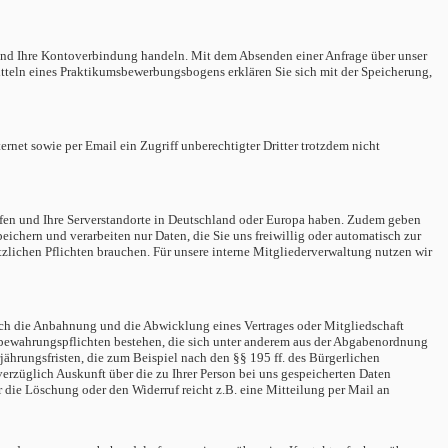
m und Ihre Kontoverbindung handeln. Mit dem Absenden einer Anfrage über unser
tteln eines Praktikumsbewerbungsbogens erklären Sie sich mit der Speicherung,
ernet sowie per Email ein Zugriff unberechtigter Dritter trotzdem nicht
effen und Ihre Serverstandorte in Deutschland oder Europa haben. Zudem geben
peichern und verarbeiten nur Daten, die Sie uns freiwillig oder automatisch zur
etzlichen Pflichten brauchen. Für unsere interne Mitgliederverwaltung nutzen wir
auch die Anbahnung und die Abwicklung eines Vertrages oder Mitgliedschaft
Aufbewahrungspflichten bestehen, die sich unter anderem aus der Abgabenordnung
jährungsfristen, die zum Beispiel nach den §§ 195 ff. des Bürgerlichen
verzüglich Auskunft über die zu Ihrer Person bei uns gespeicherten Daten
r die Löschung oder den Widerruf reicht z.B. eine Mitteilung per Mail an