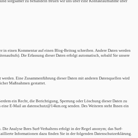
er und sorgsamer zu behandeln freuen wir uns über eine Kontaktaufnahme über
der in einen Kommentar auf einen Blog-Beitrag schreiben.
Andere Daten werden
tenaufrufs). Die Erfassung dieser Daten erfolgt automatisch, sobald Sie unsere
ndet werden. Eine Zusammenführung dieser Daten mit anderen Datenquellen wird
glicher Maßnahmen gestattet.
ßerdem ein Recht, die Berichtigung, Sperrung oder Löschung dieser Daten zu
s eine E-Mail an datenschutz@14km.org senden. Des Weiteren steht Ihnen ein
Die Analyse Ihres Surf-Verhaltens erfolgt in der Regel anonym; das Surf-
aillierte Informationen dazu finden Sie in der folgenden Datenschutzerklärung.