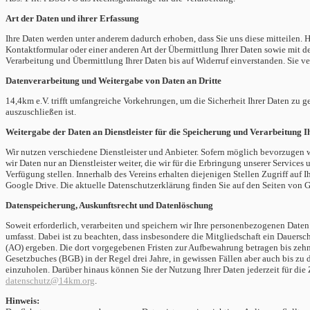
Art der Daten und ihrer Erfassung
Ihre Daten werden unter anderem dadurch erhoben, dass Sie uns diese mitteilen.
Kontaktformular oder einer anderen Art der Übermittlung Ihrer Daten sowie mit 
Verarbeitung und Übermittlung Ihrer Daten bis auf Widerruf einverstanden. Sie ve
Datenverarbeitung und Weitergabe von Daten an Dritte
14,4km e.V. trifft umfangreiche Vorkehrungen, um die Sicherheit Ihrer Daten zu ge
auszuschließen ist.
Weitergabe der Daten an Dienstleister für die Speicherung und Verarbeitung I
Wir nutzen verschiedene Dienstleister und Anbieter. Sofern möglich bevorzugen 
wir Daten nur an Dienstleister weiter, die wir für die Erbringung unserer Servic
Verfügung stellen. Innerhalb des Vereins erhalten diejenigen Stellen Zugriff auf 
Google Drive. Die aktuelle Datenschutzerklärung finden Sie auf den Seiten von 
Datenspeicherung, Auskunftsrecht und Datenlöschung
Soweit erforderlich, verarbeiten und speichern wir Ihre personenbezogenen Date
umfasst. Dabei ist zu beachten, dass insbesondere die Mitgliedschaft ein Dauers
(AO) ergeben. Die dort vorgegebenen Fristen zur Aufbewahrung betragen bis zehn J
Gesetzbuches (BGB) in der Regel drei Jahre, in gewissen Fällen aber auch bis zu 
einzuholen. Darüber hinaus können Sie der Nutzung Ihrer Daten jederzeit für die 
datenschutz@14km.org
.
Hinweis: