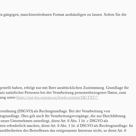
inem gängigen, maschinenlesbaren Format aushändigen zu lassen. Sofern Sie die
gestellt haben, erfolgt nur mit Ihrer ausdrücklichen Zustimmung.
Grundlage für
türlicher Personen bei der Verarbeitung personenbezogener Daten, zum
nung unter
https://eur-lex.europa.eu/legal-content/DE/TXT/?
ndverordnung (DSGVO) als Rechtsgrundlage.
Bei der Verarbeitung von
echtsgrundlage. Dies gilt auch für Verarbeitungsvorgänge, die zur Durchführung
unser Unternehmen unterliegt, dient Art. 6 Abs. 1 lit. c DSGVO als
ten erforderlich machen, dient Art. 6 Abs. 1 lit. d DSGVO als Rechtsgrundlage.
Ist
dfreiheiten des Betroffenen das erstgenannte Interesse nicht, so dient Art. 6