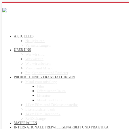
AKTUELLES
Neuigkeiten
Veranstaltungen
ÜBER UNS
Wer wir sind
Was wir tun
Wie wir arbeiten
Vision and Mission
Projektpartner und Förderer
PROJEKTE UND VERANSTALTUNGEN
Mind your privilege
Film
Öffentlicher Raum
Literatur
Musik und Tanz
14km Film- und Diskussionsreihe
Literaturdatenbank
14km Film-Datenbank
ReliXchange
MATERIALIEN
INTERNATIONALE FREIWILLIGENARBEIT UND PRAKTIKA