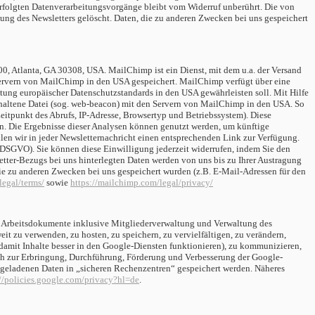
erfolgten Datenverarbeitungsvorgänge bleibt vom Widerruf unberührt.
Die von
ung des Newsletters gelöscht. Daten, die zu anderen Zwecken bei uns gespeichert
00, Atlanta, GA 30308, USA.
MailChimp ist ein Dienst, mit dem u.a. der Versand
Servern von MailChimp in den USA gespeichert.
MailChimp verfügt über eine
ung europäischer Datenschutzstandards in den USA gewährleisten soll.
Mit Hilfe
haltene Datei (sog. web-beacon) mit den Servern von MailChimp in den USA. So
eitpunkt des Abrufs, IP-Adresse, Browsertyp und Betriebssystem). Diese
n. Die Ergebnisse dieser Analysen können genutzt werden, um künftige
len wir in jeder Newsletternachricht einen entsprechenden Link zur Verfügung.
 a DSGVO). Sie können diese Einwilligung jederzeit widerrufen, indem Sie den
ter-Bezugs bei uns hinterlegten Daten werden von uns bis zu Ihrer Austragung
ie zu anderen Zwecken bei uns gespeichert wurden (z.B. E-Mail-Adressen für den
legal/terms/
sowie
https://mailchimp.com/legal/privacy/
und Arbeitsdokumente inklusive Mitgliederverwaltung und Verwaltung des
it zu verwenden, zu hosten, zu speichern, zu vervielfältigen, zu verändern,
damit Inhalte besser in den Google-Diensten funktionieren), zu kommunizieren,
lich zur Erbringung, Durchführung, Förderung und Verbesserung der Google-
hgeladenen Daten in „sicheren Rechenzentren“ gespeichert werden.
Näheres
://policies.google.com/privacy?hl=de
.