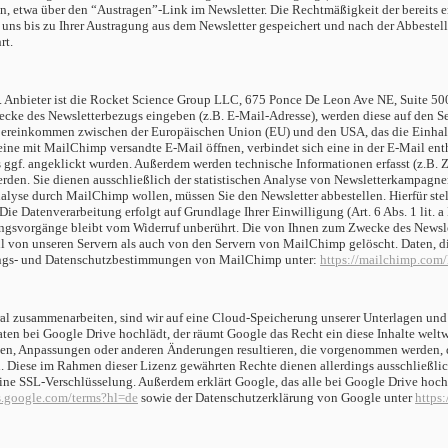
n, etwa über den “Austragen”-Link im Newsletter. Die Rechtmäßigkeit der bereits 
ns bis zu Ihrer Austragung aus dem Newsletter gespeichert und nach der Abbestell
rt.
. Anbieter ist die Rocket Science Group LLC, 675 Ponce De Leon Ave NE, Suite 50
ecke des Newsletterbezugs eingeben (z.B. E-Mail-Adresse), werden diese auf den 
Übereinkommen zwischen der Europäischen Union (EU) und den USA, das die Einhalt
ne mit MailChimp versandte E-Mail öffnen, verbindet sich eine in der E-Mail ent
s ggf. angeklickt wurden. Außerdem werden technische Informationen erfasst (z.B. Z
den. Sie dienen ausschließlich der statistischen Analyse von Newsletterkampagne
lyse durch MailChimp wollen, müssen Sie den Newsletter abbestellen. Hierfür stel
Die Datenverarbeitung erfolgt auf Grundlage Ihrer Einwilligung (Art. 6 Abs. 1 lit.
ungsvorgänge bleibt vom Widerruf unberührt.
Die von Ihnen zum Zwecke des Newslet
l von unseren Servern als auch von den Servern von MailChimp gelöscht. Daten, d
ngs- und Datenschutzbestimmungen von MailChimp unter:
https://mailchimp.com/
entral zusammenarbeiten, sind wir auf eine Cloud-Speicherung unserer Unterlagen 
ten bei Google Drive hochlädt, der räumt Google das Recht ein diese Inhalte weltwe
zungen, Anpassungen oder anderen Änderungen resultieren, die vorgenommen werden, 
len. Diese im Rahmen dieser Lizenz gewährten Rechte dienen allerdings ausschließ
eine SSL-Verschlüsselung. Außerdem erklärt Google, das alle bei Google Drive hoc
es.google.com/terms?hl=de
sowie der Datenschutzerklärung von Google unter
https