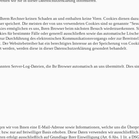
rden wir Sie in dieser Datenschutzerklärung informieren.
 Ihrem Rechner keinen Schaden an und enthalten keine Viren. Cookies dienen dazu,
er speichert.
Die meisten der von uns verwendeten Cookies sind so genannte “Sess
okies ermöglichen es uns, Ihren Browser beim nächsten Besuch wiederzuerkennen.
S
ies für bestimmte Fälle oder generell ausschließen sowie das automatische Lösche
 zur Durchführung des elektronischen Kommunikationsvorgangs oder zur Bereitstel
t. Der Websitebetreiber hat ein berechtigtes Interesse an der Speicherung von Cookie
rt werden, werden diese in dieser Datenschutzerklärung gesondert behandelt.
nnten Server-Log-Dateien, die Ihr Browser automatisch an uns übermittelt. Dies si
en wir von Ihnen eine E-Mail-Adresse sowie Informationen, welche uns die Überprü
bzw. nur auf freiwilliger Basis erhoben. Diese Daten verwenden wir ausschließlich 
 erfolgt ausschließlich auf Grundlage Ihrer Einwilligung (Art. 6 Abs. 1 lit. a DS