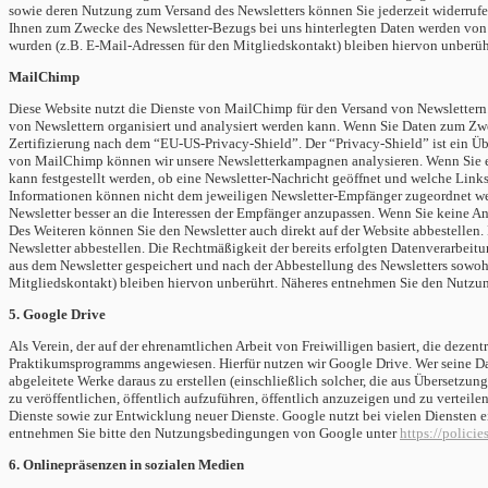
sowie deren Nutzung zum Versand des Newsletters können Sie jederzeit widerrufe
Ihnen zum Zwecke des Newsletter-Bezugs bei uns hinterlegten Daten werden von u
wurden (z.B. E-Mail-Adressen für den Mitgliedskontakt) bleiben hiervon unberüh
MailChimp
Diese Website nutzt die Dienste von MailChimp für den Versand von Newslettern
von Newslettern organisiert und analysiert werden kann. Wenn Sie Daten zum Zw
Zertifizierung nach dem “EU-US-Privacy-Shield”. Der “Privacy-Shield” ist ein 
von MailChimp können wir unsere Newsletterkampagnen analysieren. Wenn Sie ei
kann festgestellt werden, ob eine Newsletter-Nachricht geöffnet und welche Link
Informationen können nicht dem jeweiligen Newsletter-Empfänger zugeordnet wer
Newsletter besser an die Interessen der Empfänger anzupassen.
Wenn Sie keine Ana
Des Weiteren können Sie den Newsletter auch direkt auf der Website abbestellen.
Newsletter abbestellen. Die Rechtmäßigkeit der bereits erfolgten Datenverarbeit
aus dem Newsletter gespeichert und nach der Abbestellung des Newsletters sowoh
Mitgliedskontakt) bleiben hiervon unberührt.
Näheres entnehmen Sie den Nutzu
5. Google Drive
Als Verein, der auf der ehrenamtlichen Arbeit von Freiwilligen basiert, die dez
Praktikumsprogramms angewiesen. Hierfür nutzen wir Google Drive.
Wer seine Da
abgeleitete Werke daraus zu erstellen (einschließlich solcher, die aus Überset
zu veröffentlichen, öffentlich aufzuführen, öffentlich anzuzeigen und zu vertei
Dienste sowie zur Entwicklung neuer Dienste. Google nutzt bei vielen Diensten 
entnehmen Sie bitte den Nutzungsbedingungen von Google unter
https://polici
6. Onlinepräsenzen in sozialen Medien