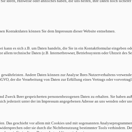
Sie Ideen, Hinweise oder ähnliches haben, die uns helfen, Ihre Daten noch sicher
Dessen Kontaktdaten können Sie dem Impressum dieser Website entnehmen.
bei kann es sich z.B. um Daten handeln, die Sie in ein Kontaktformular eingeben o
 allem technische Daten (z.B. Internetbrowser, Betriebssystem oder Uhrzeit des Sei
e zu gewährleisten. Andere Daten können zur Analyse Ihres Nutzerverhaltens verwe
DSGVO, der die Verarbeitung von Daten zur Erfüllung eines Vertrags oder vorvertra
und Zweck Ihrer gespeicherten personenbezogenen Daten zu erhalten. Sie haben au
ich jederzeit unter der im Impressum angegebenen Adresse an uns wenden oder un
den. Das geschieht vor allem mit Cookies und mit sogenannten Analyseprogrammen. 
widersprechen oder sie durch die Nichtbenutzung bestimmter Tools verhindern. Det