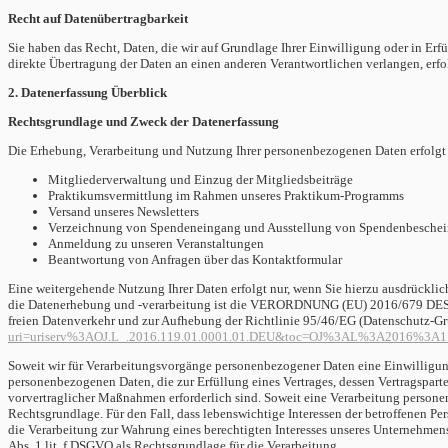
Recht auf Datenübertragbarkeit
Sie haben das Recht, Daten, die wir auf Grundlage Ihrer Einwilligung oder in Erf
direkte Übertragung der Daten an einen anderen Verantwortlichen verlangen, erfolg
2. Datenerfassung Überblick
Rechtsgrundlage und Zweck der Datenerfassung
Die Erhebung, Verarbeitung und Nutzung Ihrer personenbezogenen Daten erfolgt
Mitgliederverwaltung und Einzug der Mitgliedsbeiträge
Praktikumsvermittlung im Rahmen unseres Praktikum-Programms
Versand unseres Newsletters
Verzeichnung von Spendeneingang und Ausstellung von Spendenbesche
Anmeldung zu unseren Veranstaltungen
Beantwortung von Anfragen über das Kontaktformular
Eine weitergehende Nutzung Ihrer Daten erfolgt nur, wenn Sie hierzu ausdrücklich
die Datenerhebung und -verarbeitung ist die VERORDNUNG (EU) 2016/679 DE
freien Datenverkehr und zur Aufhebung der Richtlinie 95/46/EG (Datenschutz-Gr
uri=uriserv%3AOJ.L_.2016.119.01.0001.01.DEU&toc=OJ%3AL%3A2016%3
Soweit wir für Verarbeitungsvorgänge personenbezogener Daten eine Einwilligun
personenbezogenen Daten, die zur Erfüllung eines Vertrages, dessen Vertragspartei 
vorvertraglicher Maßnahmen erforderlich sind.
Soweit eine Verarbeitung personenb
Rechtsgrundlage.
Für den Fall, dass lebenswichtige Interessen der betroffenen P
die Verarbeitung zur Wahrung eines berechtigten Interesses unseres Unternehmens 
Abs. 1 lit. f DSGVO als Rechtsgrundlage für die Verarbeitung.