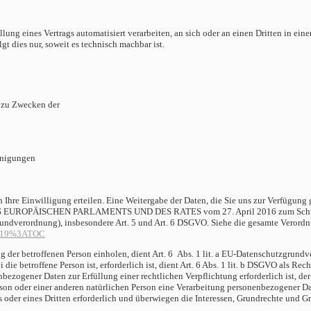
üllung eines Vertrags automatisiert verarbeiten, an sich oder an einen Dritten in e
t dies nur, soweit es technisch machbar ist.
 zu Zwecken der
inigungen
 Ihre Einwilligung erteilen. Eine Weitergabe der Daten, die Sie uns zur Verfügung 
S EUROPÄISCHEN PARLAMENTS UND DES RATES vom 27. April 2016 zum Schutz na
undverordnung), insbesondere Art. 5 und Art. 6 DSGVO. Siehe die gesamte Verord
A119%3ATOC
g der betroffenen Person einholen, dient Art. 6 Abs. 1 lit. a EU-Datenschutzgru
die betroffene Person ist, erforderlich ist, dient Art. 6 Abs. 1 lit. b DSGVO als R
ezogener Daten zur Erfüllung einer rechtlichen Verpflichtung erforderlich ist, der 
erson oder einer anderen natürlichen Person eine Verarbeitung personenbezogener Da
oder eines Dritten erforderlich und überwiegen die Interessen, Grundrechte und Grun