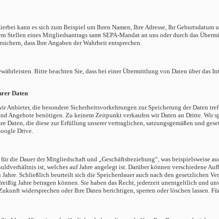
 Hierbei kann es sich zum Beispiel um Ihren Namen, Ihre Adresse, Ihr Geburtsdatu
dem Stellen eines Mitgliedsantrags samt SEPA-Mandat an uns oder durch das Übermi
rsichern, dass Ihre Angaben der Wahrheit entsprechen.
währleisten. Bitte beachten Sie, dass bei einer Übermittlung von Daten über das Int
hrer Daten
wir Anbieter, die besondere Sicherheitsvorkehrungen zur Speicherung der Daten tr
es und Angebote benötigen. Zu keinem Zeitpunkt verkaufen wir Daten an Dritte.
Wir s
Ihre Daten, die diese zur Erfüllung unserer vertraglichen, satzungsgemäßen und ges
Google Drive.
n für die Dauer der Mitgliedschaft und „Geschäftsbeziehung“, was beispielsweise 
chuldverhältnis ist, welches auf Jahre angelegt ist. Darüber können verschiedene 
ahre. Schließlich beurteilt sich die Speicherdauer auch nach den gesetzlichen Ver
dreißig Jahre betragen können.
Sie haben das Recht, jederzeit unentgeltlich und un
Zukunft widersprechen oder Ihre Daten berichtigen, sperren oder löschen lassen. Fü