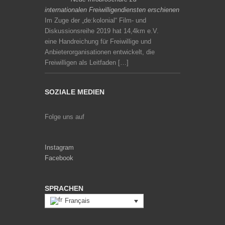
internationalen Freiwilligendiensten erschienen
Im Zuge der „de:kolonial“ Film- und
Diskussionsreihe 2019 hat 14,4km e.V.
eine Handreichung für Freiwillige und
Anbieterorganisationen entwickelt, die
Freiwilligen als Leitfaden […]
SOZIALE MEDIEN
Folge uns auf
Instagram
Facebook
SPRACHEN
Français