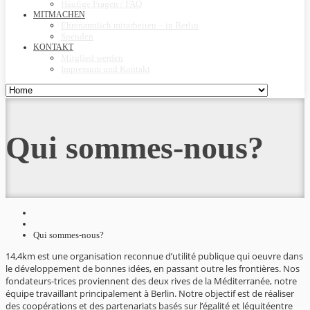
Häufige Fragen / FAQ
MITMACHEN
Ehrenamtlich mitarbeiten – in Berlin
Spenden
KONTAKT
Mitglied werden
Impressum und Kontakt
Qui sommes-nous?
Qui sommes-nous?
14,4km est une organisation reconnue d’utilité publique qui oeuvre dans
le développement de bonnes idées, en passant outre les frontières. Nos
fondateurs-trices proviennent des deux rives de la Méditerranée, notre
équipe travaillant principalement à Berlin. Notre objectif est de réaliser
des coopérations et des partenariats basés sur l’égalité et léquitéentre