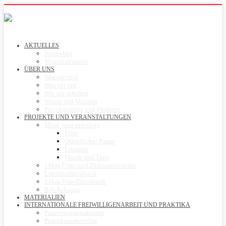
AKTUELLES
Nouvelles
Veranstaltungen
ÜBER UNS
Wer wir sind
Was wir tun
Wie wir arbeiten
Vision and Mission
Projektpartner und Förderer
PROJEKTE UND VERANSTALTUNGEN
Mind your privilege
Film
Öffentlicher Raum
Literatur
Musik und Tanz
14km Film- und Diskussionsreihe
Literaturdatenbank
14km Film-Datenbank
ReliXchange
MATERIALIEN
INTERNATIONALE FREIWILLIGENARBEIT UND PRAKTIKA
Partnerorganisationen
Praktikumsberichte