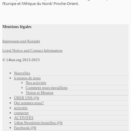
l’Europe et l’Afrique du Nord/ Proche-Orient.
Mentions légales
Impressum und Kontakt
Legal Notice and Contact Information
© 14km.org 2013-2015
Nouvelles
à propos de nous
Nos activités
Comment nous travaillons
Vision et Mission
ÜBER UNS @fr
Qui sommes-nous?
activités
contacter
ACTIVITÉS
14km Newsletter bestellen @fr
Facebook @fr