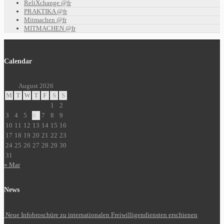
ReliXchange @fr
PRAKTIKA @fr
Mitmachen @fr
MITMACHEN @fr
Calendar
August 2026
M
T
W
T
F
S
S
1
2
3
4
5
6
7
8
9
10
11
12
13
14
15
16
17
18
19
20
21
22
23
24
25
26
27
28
29
30
31
« Mar
News
Neue Infobroschüre zu internationalen Freiwilligendiensten erschienen