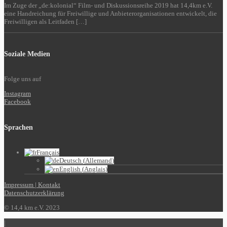
Im Zuge der „de:kolonial“ Film- und Diskussionsreihe 2019 hat 14,4km e.V.
eine Handreichung für Freiwillige und Anbieterorganisationen entwickelt, die
Freiwilligen als Leitfaden […]
Soziale Medien
Folge uns auf
Instagram
Facebook
Sprachen
Français
Deutsch
(
Allemand
)
English
(
Anglais
)
Impressum | Kontakt
Datenschutzerklärung
© 14,4 km e.V. 2023
|