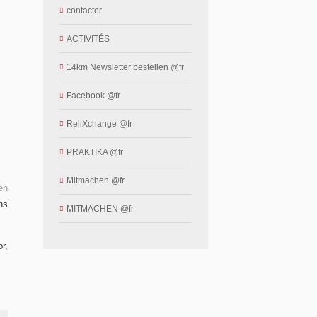
contacter
ACTIVITÉS
14km Newsletter bestellen @fr
Facebook @fr
ReliXchange @fr
PRAKTIKA @fr
Mitmachen @fr
en
ns
MITMACHEN @fr
r,