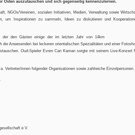
er Osten auszutauschen und sich gegenseitig kennenzulernen.
ft, NGOs/Vereinen, sozialen Initiativen, Medien, Verwaltung sowie Wirtscha
 um Inspirationen zu sammeln, Ideen zu diskutieren und Kooperation
, der den Gästen einige der im letzten Jahr von 14km
ch die Anwesenden bei leckeren orientalischen Spezialitäten und einer Fotosh
stauschen. Oud-Spieler Evren Can Kaman sorgte mit seinem Live-Konzert f
. Vertreter/innen folgender Organisationen sowie zahlreiche Einzelpersonen:
.
sellschaft e.V.