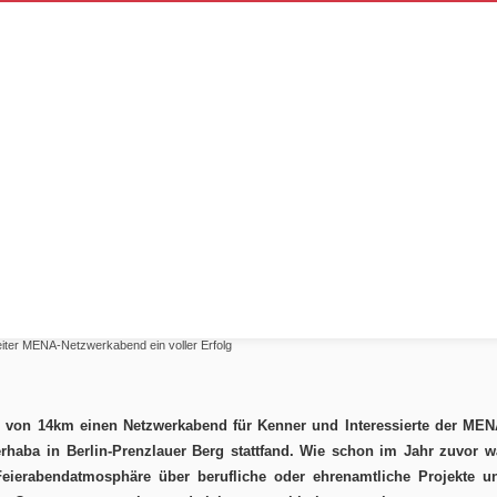
g im Merhaba – zweite
ein voller Erfolg
ter MENA-Netzwerkabend ein voller Erfolg
m von 14km einen Netzwerkabend für Kenner und Interessierte der MEN
rhaba in Berlin-Prenzlauer Berg stattfand. Wie schon im Jahr zuvor w
Feierabendatmosphäre über berufliche oder ehrenamtliche Projekte u