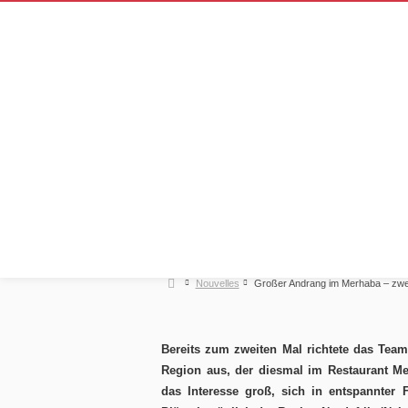
Großer Andran
Netzwerkabend 
21. March 2015
Nouvelles
Großer Andrang im Merhaba – zwei
Bereits zum zweiten Mal richtete das Tea
Region aus, der diesmal im Restaurant Me
das Interesse groß, sich in entspannter 