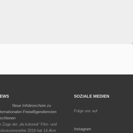
EWS
SOZIALE MEDIEN
Neue Infobroschüre zu
Folge uns auf
nternationalen Freiwilligendiensten
rschienen
m Zuge der „de:kolonial“ Film- und
Instagram
iskussionsreihe 2019 hat 14,4km