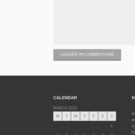
CALENDAR
N
MARCH 2015
i
M
T
W
T
F
S
S
e
1
I
D