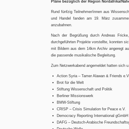
Pläne bezüglich der Region Nordafrika/Nah
Rund fünfzig Teilnehmer/innen aus Wissenscha
und Handel fanden am 19. März zusammen,
anzubahnen.
Nach der Begrüßung durch Andreas Fricke
durchgeführten Projekte vorstellte, konnten si
mit Bildern aus dem 14km Archiv angeregt au
die passende musikalische Begleitung.
Zum Netzwerkabend angemeldet hatten sich u.a
Action Syria – Tamer Alawan & Friends e.V
Brot für die Welt
Stiftung Wissenschaft und Politik
Berliner Missionswerk
BMW-Stiftung
CRISP – Crisis Simulation for Peace e.V.
Democracy Reporting International gGmbH
DAFG – Deutsch-Arabische Freundschaftsge
Deutsche Welle