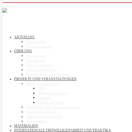
AKTUELLES
Neuigkeiten
Veranstaltungen
ÜBER UNS
Wer wir sind
Was wir tun
Wie wir arbeiten
Vision and Mission
Projektpartner und Förderer
PROJEKTE UND VERANSTALTUNGEN
Mind your privilege
Film
Öffentlicher Raum
Literatur
Musik und Tanz
14km Film- und Diskussionsreihe
Literaturdatenbank
14km Film-Datenbank
ReliXchange
MATERIALIEN
INTERNATIONALE FREIWILLIGENARBEIT UND PRAKTIKA