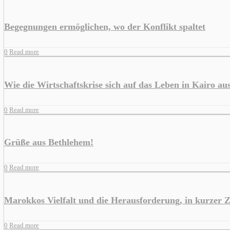
Begegnungen ermöglichen, wo der Konflikt spaltet
0
Read more
Wie die Wirtschaftskrise sich auf das Leben in Kairo au
0
Read more
Grüße aus Bethlehem!
0
Read more
Marokkos Vielfalt und die Herausforderung, in kurzer Z
0
Read more