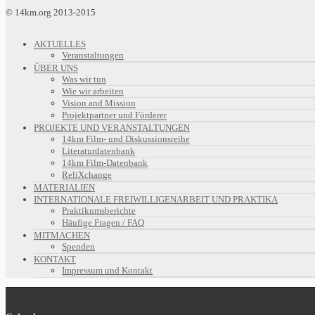
© 14km.org 2013-2015
AKTUELLES
Veranstaltungen
ÜBER UNS
Was wir tun
Wie wir arbeiten
Vision and Mission
Projektpartner und Förderer
PROJEKTE UND VERANSTALTUNGEN
14km Film- und Diskussionsreihe
Literaturdatenbank
14km Film-Datenbank
ReliXchange
MATERIALIEN
INTERNATIONALE FREIWILLIGENARBEIT UND PRAKTIKA
Praktikumsberichte
Häufige Fragen / FAQ
MITMACHEN
Spenden
KONTAKT
Impressum und Kontakt