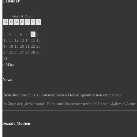
Calendar
August 2026
M
D
M
D
F
S
S
1
2
3
4
5
6
7
8
9
10
11
12
13
14
15
16
17
18
19
20
21
22
23
24
25
26
27
28
29
30
31
« März
News
Neue Infobroschüre zu internationalen Freiwilligendiensten erschienen
Im Zuge der „de:kolonial“ Film- und Diskussionsreihe 2019 hat 14,4km e.V. eine 
Soziale Medien