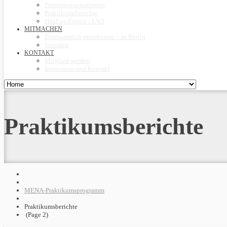
Partnerorganisationen
Praktikumsberichte
Häufige Fragen / FAQ
MITMACHEN
Ehrenamtlich mitarbeiten – in Berlin
Spenden
KONTAKT
Mitglied werden
Impressum und Kontakt
Praktikumsberichte
MENA-Praktikumsprogramm
Praktikumsberichte
(Page 2)