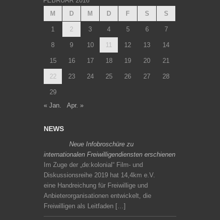
FEBRUAR 2016
M
D
M
D
F
S
S
1
2
3
4
5
6
7
8
9
10
11
12
13
14
15
16
17
18
19
20
21
22
23
24
25
26
27
28
29
« Jan.
Apr. »
NEWS
Neue Infobroschüre zu
internationalen Freiwilligendiensten erschienen
Im Zuge der „de:kolonial“ Film- und
Diskussionsreihe 2019 hat 14,4km e.V.
eine Handreichung für Freiwillige und
Anbieterorganisationen entwickelt, die
Freiwilligen als Leitfaden […]