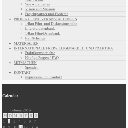
Wie wir arbeiten
Vision and Mission
Projektpartner und Förderer
PROJEKTE UND VERANSTALTUNGEN
14km Film- und Diskussionsreihe
Literaturdatenbank
14km Film-Datenbank
ReliXchange
MATERIALIEN
INTERNATIONALE FREIWILLIGENARBEIT UND PRAKTIKA
Praktikumsberichte
Häufige Fragen / FAQ
MITMACHEN
Spenden
KONTAKT
Impressum und Kontakt
Calendar
Februar 2016
M
D
M
D
F
S
S
1
2
3
4
5
6
7
8
9
10
11
12
13
14