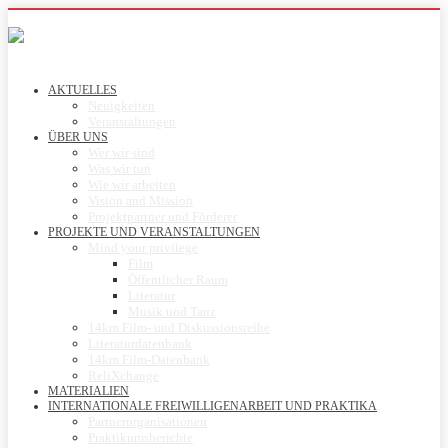
AKTUELLES
Neuigkeiten
Veranstaltungen
ÜBER UNS
Wer wir sind
Was wir tun
Wie wir arbeiten
Vision and Mission
Projektpartner und Förderer
PROJEKTE UND VERANSTALTUNGEN
Mind your privilege
Film
Öffentlicher Raum
Literatur
Musik und Tanz
14km Film- und Diskussionsreihe
Literaturdatenbank
14km Film-Datenbank
ReliXchange
MATERIALIEN
INTERNATIONALE FREIWILLIGENARBEIT UND PRAKTIKA
Partnerorganisationen
Praktikumsberichte