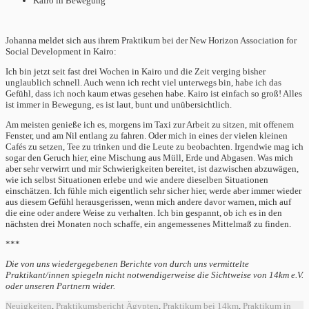
Kairo in Bewegung
Johanna meldet sich aus ihrem Praktikum bei der New Horizon Association for
Social Development in Kairo:
Ich bin jetzt seit fast drei Wochen in Kairo und die Zeit verging bisher
unglaublich schnell. Auch wenn ich recht viel unterwegs bin, habe ich das
Gefühl, dass ich noch kaum etwas gesehen habe. Kairo ist einfach so groß! Alles
ist immer in Bewegung, es ist laut, bunt und unübersichtlich.
Am meisten genieße ich es, morgens im Taxi zur Arbeit zu sitzen, mit offenem
Fenster, und am Nil entlang zu fahren. Oder mich in eines der vielen kleinen
Cafés zu setzen, Tee zu trinken und die Leute zu beobachten. Irgendwie mag ich
sogar den Geruch hier, eine Mischung aus Müll, Erde und Abgasen. Was mich
aber sehr verwirrt und mir Schwierigkeiten bereitet, ist dazwischen abzuwägen,
wie ich selbst Situationen erlebe und wie andere dieselben Situationen
einschätzen. Ich fühle mich eigentlich sehr sicher hier, werde aber immer wieder
aus diesem Gefühl herausgerissen, wenn mich andere davor warnen, mich auf
die eine oder andere Weise zu verhalten. Ich bin gespannt, ob ich es in den
nächsten drei Monaten noch schaffe, ein angemessenes Mittelmaß zu finden.
***
Die von uns wiedergegebenen Berichte von durch uns vermittelte
Praktikant/innen spiegeln nicht notwendigerweise die Sichtweise von 14km e.V.
oder unseren Partnern wider.
Neuigkeiten
,
Praktikumsbericht
Ägypten
,
Praktikum bei 14km
,
Praktikum in