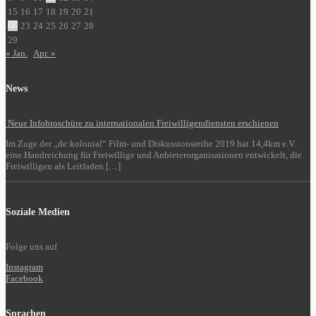
15
16
17
18
19
20
21
22
23
24
25
26
27
28
29
« Jan.
Apr. »
News
Neue Infobroschüre zu internationalen Freiwilligendiensten erschienen
Im Zuge der „de:kolonial“ Film- und Diskussionsreihe 2019 hat 14,4km e.V.
eine Handreichung für Freiwillige und Anbieterorganisationen entwickelt, die
Freiwilligen als Leitfaden […]
Soziale Medien
Folge uns auf
Instagram
Facebook
Sprachen