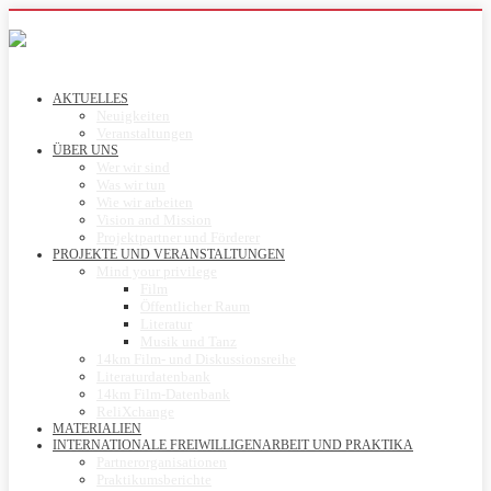
AKTUELLES
Neuigkeiten
Veranstaltungen
ÜBER UNS
Wer wir sind
Was wir tun
Wie wir arbeiten
Vision and Mission
Projektpartner und Förderer
PROJEKTE UND VERANSTALTUNGEN
Mind your privilege
Film
Öffentlicher Raum
Literatur
Musik und Tanz
14km Film- und Diskussionsreihe
Literaturdatenbank
14km Film-Datenbank
ReliXchange
MATERIALIEN
INTERNATIONALE FREIWILLIGENARBEIT UND PRAKTIKA
Partnerorganisationen
Praktikumsberichte