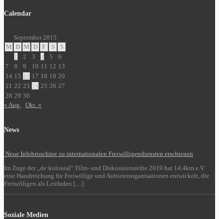
Calendar
September 2015
M
D
M
D
F
S
S
1
2
3
4
5
6
7
8
9
10
11
12
13
14
15
16
17
18
19
20
21
22
23
24
25
26
27
28
29
30
« Aug.
Okt. »
News
Neue Infobroschüre zu internationalen Freiwilligendiensten erschienen
Im Zuge der „de:kolonial“ Film- und Diskussionsreihe 2019 hat 14,4km e.V.
eine Handreichung für Freiwillige und Anbieterorganisationen entwickelt, die
Freiwilligen als Leitfaden […]
Soziale Medien