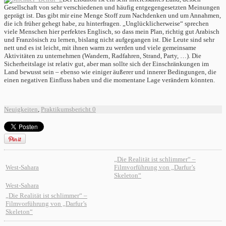
Gesellschaft von sehr verschiedenen und häufig entgegengesetzten Meinungen
geprägt ist. Das gibt mir eine Menge Stoff zum Nachdenken und um Annahmen,
die ich früher gehegt habe, zu hinterfragen. „Unglücklicherweise“ sprechen
viele Menschen hier perfektes Englisch, so dass mein Plan, richtig gut Arabisch
und Französisch zu lernen, bislang nicht aufgegangen ist. Die Leute sind sehr
nett und es ist leicht, mit ihnen warm zu werden und viele gemeinsame
Aktivitäten zu unternehmen (Wandern, Radfahren, Strand, Party, …). Die
Sicherheitslage ist relativ gut, aber man sollte sich der Einschränkungen im
Land bewusst sein – ebenso wie einiger äußerer und innerer Bedingungen, die
einen negativen Einfluss haben und die momentane Lage verändern könnten.
Neuigkeiten
,
Praktikumsbericht
0
„Die Realität ist schlimmer“ –
West-Sahara
Filmvorführung von „Darfur’s
Skeleton“
West-Sahara
„Die Realität ist schlimmer“ –
Filmvorführung von „Darfur’s
Skeleton“