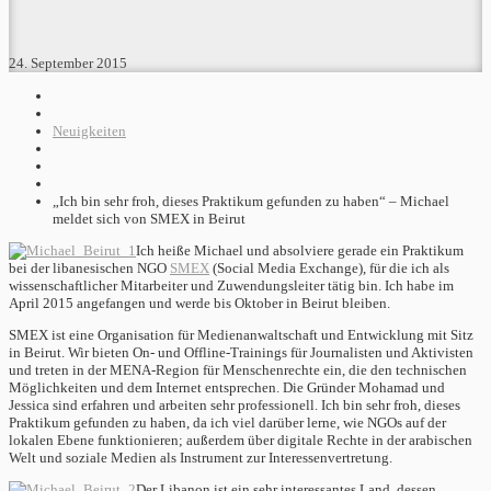
24. September 2015
Neuigkeiten
„Ich bin sehr froh, dieses Praktikum gefunden zu haben“ – Michael
meldet sich von SMEX in Beirut
Ich heiße Michael und absolviere gerade ein Praktikum
bei der libanesischen NGO
SMEX
(Social Media Exchange), für die ich als
wissenschaftlicher Mitarbeiter und Zuwendungsleiter tätig bin. Ich habe im
April 2015 angefangen und werde bis Oktober in Beirut bleiben.
SMEX ist eine Organisation für Medienanwaltschaft und Entwicklung mit Sitz
in Beirut. Wir bieten On- und Offline-Trainings für Journalisten und Aktivisten
und treten in der MENA-Region für Menschenrechte ein, die den technischen
Möglichkeiten und dem Internet entsprechen. Die Gründer Mohamad und
Jessica sind erfahren und arbeiten sehr professionell. Ich bin sehr froh, dieses
Praktikum gefunden zu haben, da ich viel darüber lerne, wie NGOs auf der
lokalen Ebene funktionieren; außerdem über digitale Rechte in der arabischen
Welt und soziale Medien als Instrument zur Interessenvertretung.
Der Libanon ist ein sehr interessantes Land, dessen