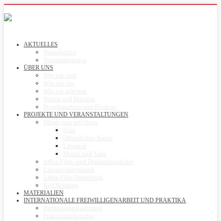
AKTUELLES
Neuigkeiten
Veranstaltungen
ÜBER UNS
Wer wir sind
Was wir tun
Wie wir arbeiten
Vision and Mission
Projektpartner und Förderer
PROJEKTE UND VERANSTALTUNGEN
Mind your privilege
Film
Öffentlicher Raum
Literatur
Musik und Tanz
14km Film- und Diskussionsreihe
Literaturdatenbank
14km Film-Datenbank
ReliXchange
MATERIALIEN
INTERNATIONALE FREIWILLIGENARBEIT UND PRAKTIKA
Partnerorganisationen
Praktikumsberichte