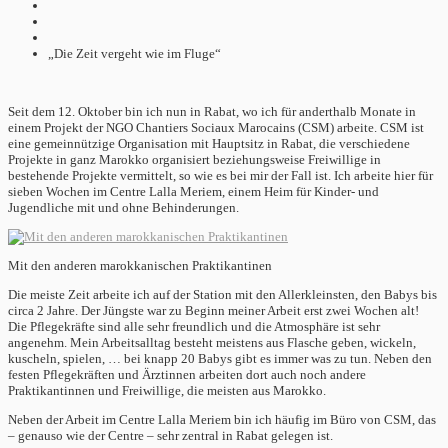
„Die Zeit vergeht wie im Fluge“
Seit dem 12. Oktober bin ich nun in Rabat, wo ich für anderthalb Monate in
einem Projekt der NGO Chantiers Sociaux Marocains (CSM) arbeite. CSM ist
eine gemeinnützige Organisation mit Hauptsitz in Rabat, die verschiedene
Projekte in ganz Marokko organisiert beziehungsweise Freiwillige in
bestehende Projekte vermittelt, so wie es bei mir der Fall ist. Ich arbeite hier für
sieben Wochen im Centre Lalla Meriem, einem Heim für Kinder- und
Jugendliche mit und ohne Behinderungen.
Mit den anderen marokkanischen Praktikantinen
Die meiste Zeit arbeite ich auf der Station mit den Allerkleinsten, den Babys bis
circa 2 Jahre. Der Jüngste war zu Beginn meiner Arbeit erst zwei Wochen alt!
Die Pflegekräfte sind alle sehr freundlich und die Atmosphäre ist sehr
angenehm. Mein Arbeitsalltag besteht meistens aus Flasche geben, wickeln,
kuscheln, spielen, … bei knapp 20 Babys gibt es immer was zu tun. Neben den
festen Pflegekräften und Ärztinnen arbeiten dort auch noch andere
Praktikantinnen und Freiwillige, die meisten aus Marokko.
Neben der Arbeit im Centre Lalla Meriem bin ich häufig im Büro von CSM, das
– genauso wie der Centre – sehr zentral in Rabat gelegen ist.