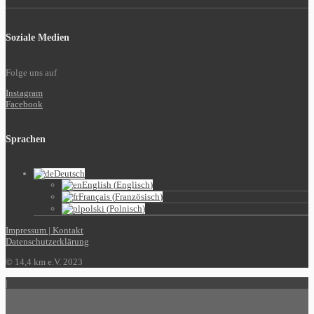
Soziale Medien
Folge uns auf
Instagram
Facebook
Sprachen
Deutsch
English
(
Englisch
)
Français
(
Französisch
)
polski
(
Polnisch
)
Impressum | Kontakt
Datenschutzerklärung
© 14,4 km e.V. 2023
|