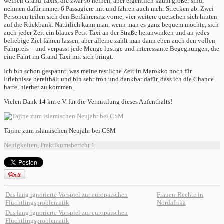
weißen Grand Taxis, die zwar so heißen, aber eigentlich kaum größer sind,
nehmen dafür immer 6 Passagiere mit und fahren auch mehr Strecken ab. Zwei
Personen teilen sich den Beifahrersitz vorne, vier weitere quetschen sich hinten
auf die Rückbank. Natürlich kann man, wenn man es ganz bequem möchte, sich
auch jeder Zeit ein blaues Petit Taxi an der Straße heranwinken und an jedes
beliebige Ziel fahren lassen, aber alleine zahlt man dann eben auch den vollen
Fahrpreis – und verpasst jede Menge lustige und interessante Begegnungen, die
eine Fahrt im Grand Taxi mit sich bringt.
Ich bin schon gespannt, was meine restliche Zeit in Marokko noch für
Erlebnisse bereithält und bin sehr froh und dankbar dafür, dass ich die Chance
hatte, hierher zu kommen.
Vielen Dank 14 km e.V. für die Vermittlung dieses Aufenthalts!
Tajine zum islamischen Neujahr bei CSM
Neuigkeiten
,
Praktikumsbericht
1
Das lang ignorierte Vorspiel zur europäischen
Frauen-Rechte in
Flüchtlingsproblematik
Nordafrika
Das lang ignorierte Vorspiel zur europäischen
Flüchtlingsproblematik