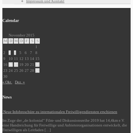
Impressum und Kontakt
Calendar
November 2015
M
D
M
D
F
S
S
1
2
3
4
5
6
7
8
9
10
11
12
13
14
15
16
17
18
19
20
21
22
23
24
25
26
27
28
29
30
« Okt.
Dez. »
News
Neue Infobroschüre zu internationalen Freiwilligendiensten erschienen
Im Zuge der „de:kolonial“ Film- und Diskussionsreihe 2019 hat 14,4km e.V.
eine Handreichung für Freiwillige und Anbieterorganisationen entwickelt, die
Freiwilligen als Leitfaden […]