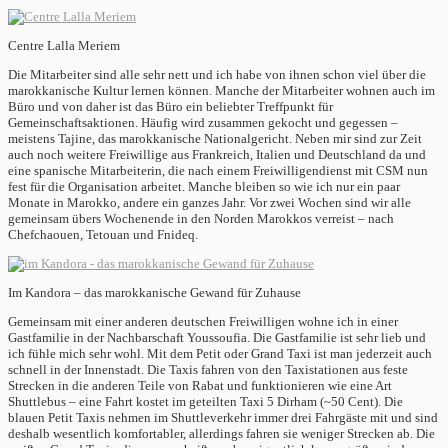
Centre Lalla Meriem
Die Mitarbeiter sind alle sehr nett und ich habe von ihnen schon viel über die
marokkanische Kultur lernen können. Manche der Mitarbeiter wohnen auch im
Büro und von daher ist das Büro ein beliebter Treffpunkt für
Gemeinschaftsaktionen. Häufig wird zusammen gekocht und gegessen –
meistens Tajine, das marokkanische Nationalgericht. Neben mir sind zur Zeit
auch noch weitere Freiwillige aus Frankreich, Italien und Deutschland da und
eine spanische Mitarbeiterin, die nach einem Freiwilligendienst mit CSM nun
fest für die Organisation arbeitet. Manche bleiben so wie ich nur ein paar
Monate in Marokko, andere ein ganzes Jahr. Vor zwei Wochen sind wir alle
gemeinsam übers Wochenende in den Norden Marokkos verreist – nach
Chefchaouen, Tetouan und Fnideq.
Im Kandora – das marokkanische Gewand für Zuhause
Gemeinsam mit einer anderen deutschen Freiwilligen wohne ich in einer
Gastfamilie in der Nachbarschaft Youssoufia. Die Gastfamilie ist sehr lieb und
ich fühle mich sehr wohl. Mit dem Petit oder Grand Taxi ist man jederzeit auch
schnell in der Innenstadt. Die Taxis fahren von den Taxistationen aus feste
Strecken in die anderen Teile von Rabat und funktionieren wie eine Art
Shuttlebus – eine Fahrt kostet im geteilten Taxi 5 Dirham (~50 Cent). Die
blauen Petit Taxis nehmen im Shuttleverkehr immer drei Fahrgäste mit und sind
deshalb wesentlich komfortabler, allerdings fahren sie weniger Strecken ab. Die