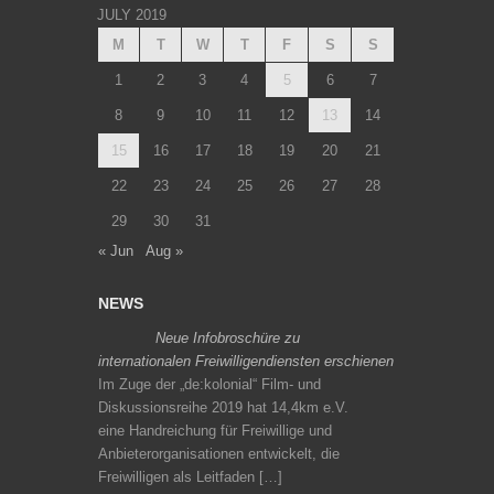
JULY 2019
M
T
W
T
F
S
S
1
2
3
4
5
6
7
8
9
10
11
12
13
14
15
16
17
18
19
20
21
22
23
24
25
26
27
28
29
30
31
« Jun
Aug »
NEWS
Neue Infobroschüre zu
internationalen Freiwilligendiensten erschienen
Im Zuge der „de:kolonial“ Film- und
Diskussionsreihe 2019 hat 14,4km e.V.
eine Handreichung für Freiwillige und
Anbieterorganisationen entwickelt, die
Freiwilligen als Leitfaden […]