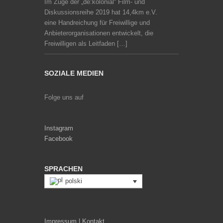
Im Zuge der „de:kolonial“ Film- und
Diskussionsreihe 2019 hat 14,4km e.V.
eine Handreichung für Freiwillige und
Anbieterorganisationen entwickelt, die
Freiwilligen als Leitfaden […]
SOZIALE MEDIEN
Folge uns auf
Instagram
Facebook
SPRACHEN
polski
Impressum | Kontakt