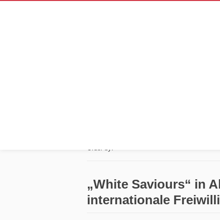
Praktikum bei
Posts tagged “Praktikum bei 14km”
Order by:
„White Saviours“ in Ak
internationale Freiwil