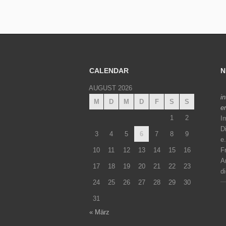
CALENDAR
N
AUGUST 2026
i
M
D
M
D
F
S
S
e
1
2
I
D
3
4
5
6
7
8
9
e
10
11
12
13
14
15
16
Fr
A
17
18
19
20
21
22
23
d
24
25
26
27
28
29
30
31
« März