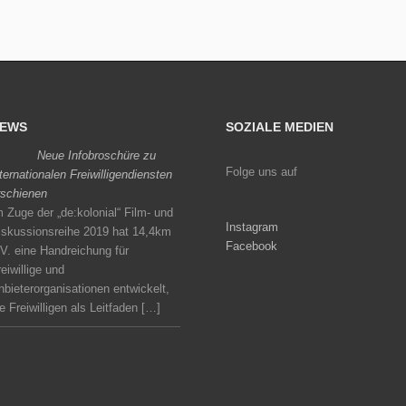
EWS
SOZIALE MEDIEN
Neue Infobroschüre zu
Folge uns auf
nternationalen Freiwilligendiensten
rschienen
m Zuge der „de:kolonial“ Film- und
Instagram
iskussionsreihe 2019 hat 14,4km
Facebook
.V. eine Handreichung für
eiwillige und
nbieterorganisationen entwickelt,
ie Freiwilligen als Leitfaden […]