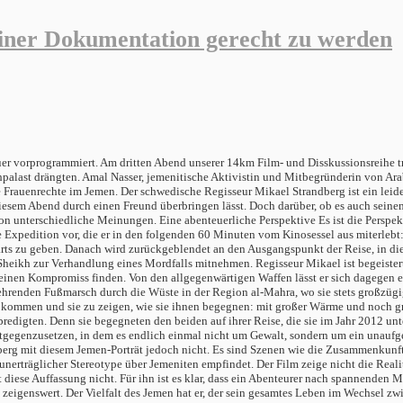
einer Dokumentation gerecht zu werden
uer vorprogrammiert. Am dritten Abend unserer 14km Film- und Disskussionsreihe t
rauschpalast drängten. Amal Nasser, jemenitische Aktivistin und Mitbegründerin von
 Frauenrechte im Jemen. Der schwedische Regisseur Mikael Strandberg ist ein leide
n diesem Abend durch einen Freund überbringen lässt. Doch darüber, ob es auch seine
n unterschiedliche Meinungen. Eine abenteuerliche Perspektive Es ist die Perspekt
die Expedition vor, die er in den folgenden 60 Minuten vom Kinosessel aus miterlebt
ts zu geben. Danach wird zurückgeblendet an den Ausgangspunkt der Reise, in di
m Sheikh zur Verhandlung eines Mordfalls mitnehmen. Regisseur Mikael ist begeis
er einen Kompromiss finden. Von den allgegenwärtigen Waffen lässt er sich dagegen
ehrenden Fußmarsch durch die Wüste in der Region al-Mahra, wo sie stets großzüg
kommen und sie zu zeigen, wie sie ihnen begegnen: mit großer Wärme und noch gr
digten. Denn sie begegneten den beiden auf ihrer Reise, die sie im Jahr 2012 unt
tgegenzusetzen, in dem es endlich einmal nicht um Gewalt, sondern um ein unaufgere
berg mit diesem Jemen-Porträt jedoch nicht. Es sind Szenen wie die Zusammenkunf
 unerträglicher Stereotype über Jemeniten empfindet. Der Film zeige nicht die Real
ese Auffassung nicht. Für ihn ist es klar, dass ein Abenteurer nach spannenden Mo
ht zeigenswert. Der Vielfalt des Jemen hat er, der sein gesamtes Leben im Wechsel 