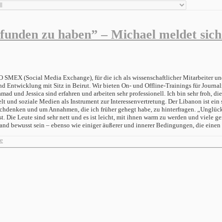
gefunden zu haben” – Michael meldet si
O SMEX (Social Media Exchange), für die ich als wissenschaftlicher Mitarbeiter un
d Entwicklung mit Sitz in Beirut. Wir bieten On- und Offline-Trainings für Journa
 und Jessica sind erfahren und arbeiten sehr professionell. Ich bin sehr froh, die
t und soziale Medien als Instrument zur Interessenvertretung. Der Libanon ist ein 
chdenken und um Annahmen, die ich früher gehegt habe, zu hinterfragen. „Unglückl
ist. Die Leute sind sehr nett und es ist leicht, mit ihnen warm zu werden und viele
im Land bewusst sein – ebenso wie einiger äußerer und innerer Bedingungen, die e
e