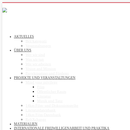
AKTUELLES
Bez kategorii
Veranstaltungen
ÜBER UNS
Wer wir sind
Was wir tun
Wie wir arbeiten
Vision and Mission
Projektpartner und Förderer
PROJEKTE UND VERANSTALTUNGEN
Mind your privilege
Film
Öffentlicher Raum
Literatur
Musik und Tanz
14km Film- und Diskussionsreihe
Literaturdatenbank
14km Film-Datenbank
ReliXchange
MATERIALIEN
INTERNATIONALE FREIWILLIGENARBEIT UND PRAKTIKA