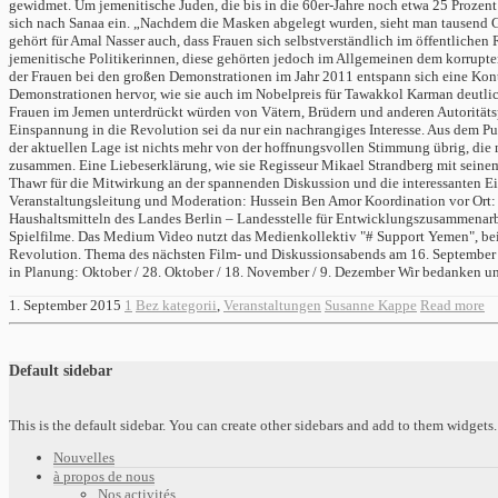
gewidmet. Um jemenitische Juden, die bis in die 60er-Jahre noch etwa 25 Prozent 
sich nach Sanaa ein. „Nachdem die Masken abgelegt wurden, sieht man tausend Ge
gehört für Amal Nasser auch, dass Frauen sich selbstverständlich im öffentliche
jemenitische Politikerinnen, diese gehörten jedoch im Allgemeinen dem korrupten
der Frauen bei den großen Demonstrationen im Jahr 2011 entspann sich eine Kontr
Demonstrationen hervor, wie sie auch im Nobelpreis für Tawakkol Karman deutlich we
Frauen im Jemen unterdrückt würden von Vätern, Brüdern und anderen Autoritätspe
Einspannung in die Revolution sei da nur ein nachrangiges Interesse. Aus dem Pu
der aktuellen Lage ist nichts mehr von der hoffnungsvollen Stimmung übrig, die 
zusammen. Eine Liebeserklärung, wie sie Regisseur Mikael Strandberg mit seine
Thawr für die Mitwirkung an der spannenden Diskussion und die interessanten Ei
Veranstaltungsleitung und Moderation: Hussein Ben Amor Koordination vor Ort:
Haushaltsmitteln des Landes Berlin – Landesstelle für Entwicklungszusammenarb
Spielfilme. Das Medium Video nutzt das Medienkollektiv "# Support Yemen", bei
Revolution. Thema des nächsten Film- und Diskussionsabends am 16. September wi
in Planung: Oktober / 28. Oktober / 18. November / 9. Dezember Wir bedanken un
1. September 2015
1
Bez kategorii
,
Veranstaltungen
Susanne Kappe
Read more
Default sidebar
This is the default sidebar. You can create other sidebars and add to them widget
Nouvelles
à propos de nous
Nos activités