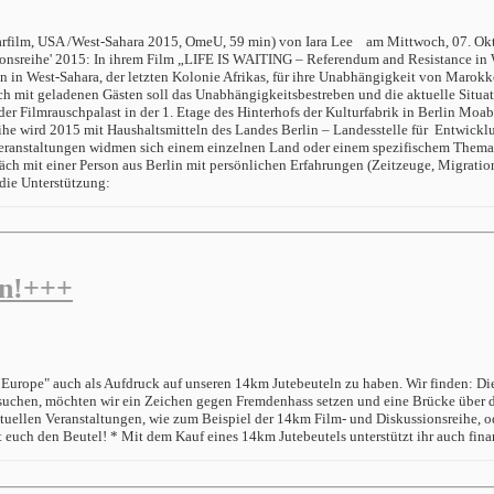
film, USA /West-Sahara 2015, OmeU, 59 min) von Iara Lee am Mittwoch, 07. Okto
ionsreihe' 2015: In ihrem Film „LIFE IS WAITING – Referendum and Resistance in 
en in West-Sahara, der letzten Kolonie Afrikas, für ihre Unabhängigkeit von Marok
it geladenen Gästen soll das Unabhängigkeitsbestreben und die aktuelle Situation
t der Filmrauschpalast in der 1. Etage des Hinterhofs der Kulturfabrik in Berlin Mo
e wird 2015 mit Haushaltsmitteln des Landes Berlin – Landesstelle für Entwicklu
eranstaltungen widmen sich einem einzelnen Land oder einem spezifischem Thema, 
 mit einer Person aus Berlin mit persönlichen Erfahrungen (Zeitzeuge, Migrationsh
die Unterstützung:
gn!+++
d Europe" auch als Aufdruck auf unseren 14km Jutebeuteln zu haben. Wir finden: Di
uchen, möchten wir ein Zeichen gegen Fremdenhass setzen und eine Brücke über di
 aktuellen Veranstaltungen, wie zum Beispiel der 14km Film- und Diskussionsreihe
 euch den Beutel! * Mit dem Kauf eines 14km Jutebeutels unterstützt ihr auch fina