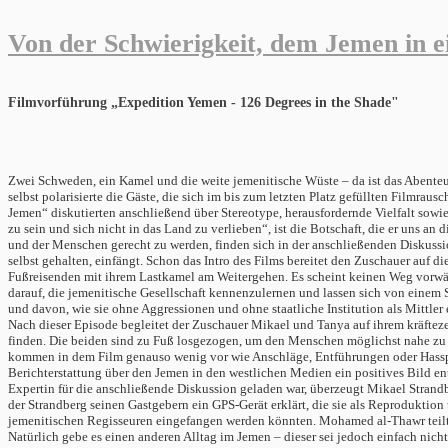
Von der Schwierigkeit, dem Jemen in 
Filmvorführung „Expedition Yemen - 126 Degrees in the Shade"
Zwei Schweden, ein Kamel und die weite jemenitische Wüste – da ist das Abente
selbst polarisierte die Gäste, die sich im bis zum letzten Platz gefüllten Film
Jemen“ diskutierten anschließend über Stereotype, herausfordernde Vielfalt sowie
zu sein und sich nicht in das Land zu verlieben“, ist die Botschaft, die er uns a
und der Menschen gerecht zu werden, finden sich in der anschließenden Diskussio
selbst gehalten, einfängt. Schon das Intro des Films bereitet den Zuschauer auf 
Fußreisenden mit ihrem Lastkamel am Weitergehen. Es scheint keinen Weg vorwär
darauf, die jemenitische Gesellschaft kennenzulernen und lassen sich von eine
und davon, wie sie ohne Aggressionen und ohne staatliche Institution als Mittl
Nach dieser Episode begleitet der Zuschauer Mikael und Tanya auf ihrem kräftez
finden. Die beiden sind zu Fuß losgezogen, um den Menschen möglichst nahe zu 
kommen in dem Film genauso wenig vor wie Anschläge, Entführungen oder Hasspre
Berichterstattung über den Jemen in den westlichen Medien ein positives Bild en
Expertin für die anschließende Diskussion geladen war, überzeugt Mikael Strand
der Strandberg seinen Gastgebern ein GPS-Gerät erklärt, die sie als Reproduktion
jemenitischen Regisseuren eingefangen werden könnten. Mohamed al-Thawr teilt di
Natürlich gebe es einen anderen Alltag im Jemen – dieser sei jedoch einfach nic