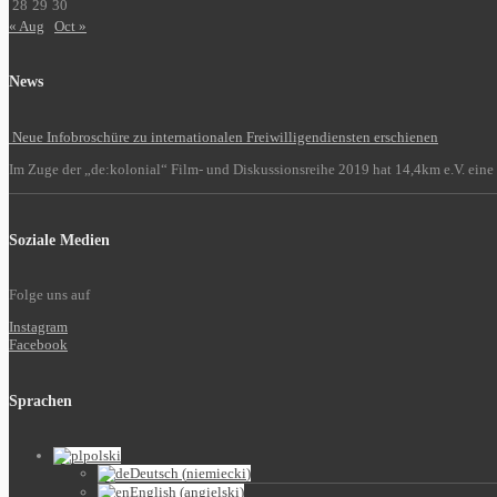
28
29
30
« Aug
Oct »
News
Neue Infobroschüre zu internationalen Freiwilligendiensten erschienen
Im Zuge der „de:kolonial“ Film- und Diskussionsreihe 2019 hat 14,4km e.V. eine 
Soziale Medien
Folge uns auf
Instagram
Facebook
Sprachen
polski
Deutsch
(
niemiecki
)
English
(
angielski
)