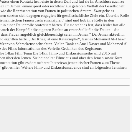
aters einen Kontakt her, reiste in deren Dorf und lud sie im Anschluss auch zu
 im Jemen: emanzipiert oder rechtlos? Zur gelebten Vielfalt der Gesellschaft
 wie die Repräsentation von Frauen in politischen Ämtern. Zwar gebe es
n setzten sich dagegen engagiert für gesellschaftliche Ziele ein. Über die Rolle
jemenitischen Frauen „sehr emanzipiert“ sind und hob ihre Rolle in den
ner Frauenrolle protestiert hätten. Für sie steht es fest, dass leider fast alle
uch der Kampf für die eigenen Rechte an erster Stelle für die Frauen – die
 dass Frauen angeblich gleichberechtigt seien im Jemen.“ Der Jemen aktuell In
 ergriffen hatte. „Der Krieg ist eine Katastrophe“, fasst es Mohamed Al-Thawr
dem Meer von Schreckensnachrichten. Vielen Dank an Amal Nasser und Mohamed Al-
e des Films Informationen des Verleihs Gedanken des Regisseurs
iche 14km Film Team Die 14km Film- und Diskussionsreihe wird 2015 mit
en über den Jemen. Sie beinhaltet Filme aus und über den Jemen sowie Kurz-
mentation gibt es dort mehrere Interviews jemenitischer Frauen zum Thema
 gibt es hier. Weitere Film- und Diskussionsabende sind an folgenden Terminen