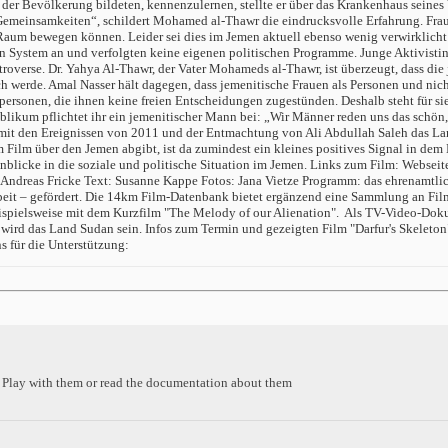
der Bevölkerung bildeten, kennenzulernen, stellte er über das Krankenhaus seines V
meinsamkeiten“, schildert Mohamed al-Thawr die eindrucksvolle Erfahrung. Frauen
n Raum bewegen können. Leider sei dies im Jemen aktuell ebenso wenig verwirklicht
 System an und verfolgten keine eigenen politischen Programme. Junge Aktivistinne
overse. Dr. Yahya Al-Thawr, der Vater Mohameds al-Thawr, ist überzeugt, dass die 
rde. Amal Nasser hält dagegen, dass jemenitische Frauen als Personen und nicht in ei
rsonen, die ihnen keine freien Entscheidungen zugestünden. Deshalb steht für sie a
blikum pflichtet ihr ein jemenitischer Mann bei: „Wir Männer reden uns das schön,
mit den Ereignissen von 2011 und der Entmachtung von Ali Abdullah Saleh das Land
m Film über den Jemen abgibt, ist da zumindest ein kleines positives Signal in 
nblicke in die soziale und politische Situation im Jemen. Links zum Film: Webseit
 Andreas Fricke Text: Susanne Kappe Fotos: Jana Vietze Programm: das ehrenamtl
eit – gefördert. Die 14km Film-Datenbank bietet ergänzend eine Sammlung an Film
spielsweise mit dem Kurzfilm "The Melody of our Alienation". Als TV-Video-Doku
rd das Land Sudan sein. Infos zum Termin und gezeigten Film "Darfur's Skeleton"
s für die Unterstützung:
s. Play with them or read the documentation about them