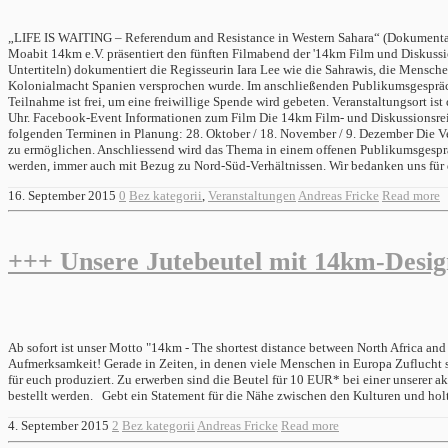
„LIFE IS WAITING – Referendum and Resistance in Western Sahara“ (Dokumentar
Moabit 14km e.V. präsentiert den fünften Filmabend der '14km Film und Diskuss
Untertiteln) dokumentiert die Regisseurin Iara Lee wie die Sahrawis, die Mensch
Kolonialmacht Spanien versprochen wurde. Im anschließenden Publikumsgespräch m
Teilnahme ist frei, um eine freiwillige Spende wird gebeten. Veranstaltungsort is
Uhr. Facebook-Event Informationen zum Film Die 14km Film- und Diskussionsreih
folgenden Terminen in Planung: 28. Oktober / 18. November / 9. Dezember Die V
zu ermöglichen. Anschliessend wird das Thema in einem offenen Publikumsgespräch
werden, immer auch mit Bezug zu Nord-Süd-Verhältnissen. Wir bedanken uns für 
16. September 2015
0
Bez kategorii
,
Veranstaltungen
Andreas Fricke
Read more
+++ Unsere Jutebeutel mit 14km-Desi
Ab sofort ist unser Motto "14km - The shortest distance between North Africa an
Aufmerksamkeit! Gerade in Zeiten, in denen viele Menschen in Europa Zuflucht s
für euch produziert. Zu erwerben sind die Beutel für 10 EUR* bei einer unserer
bestellt werden. Gebt ein Statement für die Nähe zwischen den Kulturen und holt
4. September 2015
2
Bez kategorii
Andreas Fricke
Read more