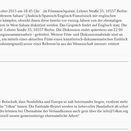
ber 2015 um 18:45 Uhr im Filmrauschpalast, Lehrter Straße 35, 10557 Berlin-
Western Sahara“ (Arabisch/Spanisch/Englisch/Französisch mit englischen
ko kämpfen, obwohl ihnen diese bereits vor vierzig Jahren von der ehemaligen
 in West-Sahara diskutiert werden. Das Gespräch findet auf Englisch statt. Die
abit: Lehrter Straße 35, 10557 Berlin. Die Diskussion endet spätestens um 22:00
ngszusammenarbeit - gefördert. Weitere Film- und Diskussionsabende sind an
um mittels eines aktuellen Films einen künstlerisch-dokumentarischen Einblick
intergrund) sowie einer Referent/in aus der Wissenschaft intensiv erörtert
e Botschaft, dass Nordafrika und Europa so nah beieinander liegen, verdient mehr
e "14km" bauen. Die Fairtrade-Beutel werden in liebevoller Handarbeit ab sofort
, oder können bei Übernahme der Versandkosten auch gern über die info@14km.org
nziell unsere gemeinnützige ehrenamtliche Arbeit!