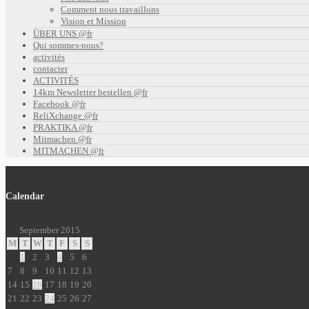
Comment nous travaillons
Vision et Mission
ÜBER UNS @fr
Qui sommes-nous?
activités
contacter
ACTIVITÉS
14km Newsletter bestellen @fr
Facebook @fr
ReliXchange @fr
PRAKTIKA @fr
Mitmachen @fr
MITMACHEN @fr
Calendar
September 2015
M
T
W
T
F
S
S
1
2
3
4
5
6
7
8
9
10
11
12
13
14
15
16
17
18
19
20
21
22
23
24
25
26
27