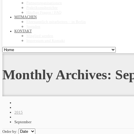
Partnerorganisationen
Praktikumsberichte
Häufige Fragen / FAQ
MITMACHEN
Ehrenamtlich mitarbeiten – in Berlin
Spenden
KONTAKT
Mitglied werden
Impressum und Kontakt
Monthly Archives:
Se
2015
September
Order by: