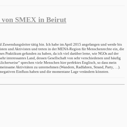
ch von SMEX in Beirut
d Zuwendungsleiter tätig bin. Ich habe im April 2015 angefangen und werde bis
listen und Aktivisten und treten in der MENA-Region für Menschenrechte ein, die
ses Praktikum gefunden zu haben, da ich viel darüber lerne, wie NGOs auf der
sehr interessantes Land, dessen Gesellschaft von sehr verschiedenen und häufig
icherweise“ sprechen viele Menschen hier perfektes Englisch, so dass mein
 gemeinsame Aktivitäten zu unternehmen (Wandern, Radfahren, Strand, Party, …).
inen negativen Einfluss haben und die momentane Lage verändern könnten.