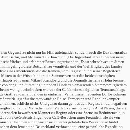
rafen Gegensätze nicht nur im Film aufeinander, sondern auch die Dokumentation
 ArabHub Berlin, und Mohamed al-Thawr von „Die Jugendinitiative für einen neuen
nschaftlicher und erfahrener Forschungsreisender. „Es ist sehr schwer, im Jemen
m Film gelingt, diese Botschaft zu vermitteln und der Vielfältigkeit des Landes
ive eines Abenteurers, die die Kamera, vom Regisseur und seiner Begleiterin
: Mitten in der Wüste hindert ein Stammesvertreter die beiden erschöpften
e Hauptstadt Sanaa. Mikael Strandberg und die Journalistin Tanya Holm brennen
tert von der guten Stimmung unter den Hunderten anwesenden Stammesmitgliedern
 ebenso wenig beeindrucken wie von der Gefahr eines möglichen Terroranschlags.
ige Gastfreundschaft bei den in einfachen Verhältnissen lebenden Dorfbewohnern
ößerer Neugier für die merkwürdige Reise. Terroristen und Rebellenkämpfer
ernahmen, schlicht nicht. Und genau darum geht es dem Regisseur: der negativen
gtes Porträt der Menschen geht. Vielfalt versus Stereotype Amal Nasser, die als
t der vielen bewaffneten Männer zu Beginn oder eine Szene im Beduinenzelt, in
ität von 9-to-5-Berufstätigen oder Café-Besuchen unter Freunden, wie sie von
mentaufnahmen sucht, wie er sie auf einer gefährlichen Wüstenreise findet.
zwischen dem Jemen und Deutschland verbracht hat, eine persönliche Expedition