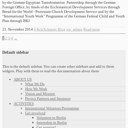
by the German-Egyptian Transformation Partnership through the German
Foreign Office, by funds of the Ecclesiastical Development Services through
Bread for the World - Protestant Church Development Service and by the
“International Youth Work” Programme of the German Federal Child and Youth
Plan through BKJ
21. November 2014
4
ReliXchange Blog
wp_admin
Read more
1
2
3
4
→
Default sidebar
This is the default sidebar. You can create other sidebars and add to them
widgets. Play with them or read the documentation about them
ABOUT US
What We Do
How We Work
Vision and Mission
Project Partners and Sponsors
ACTIVITIES
International Volunteer Programme
Get involved
Volunteer in Berlin
Internship in Berlin
Get support!