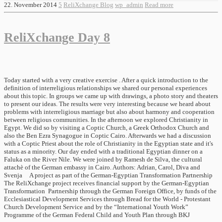
22. November 2014
5
ReliXchange Blog
wp_admin
Read more
ReliXchange Day 8
Today started with a very creative exercise . After a quick introduction to the
definition of interreligious relationships we shared our personal experiences
about this topic. In groups we came up with drawings, a photo story and theaters
to present our ideas. The results were very interesting because we heard about
problems with interreligious marriage but also about harmony and cooperation
between religious communities. In the afternoon we explored Christianity in
Egypt. We did so by visiting a Coptic Church, a Greek Orthodox Church and
also the Ben Ezra Synagogue in Coptic Cairo. Afterwards we had a discussion
with a Coptic Priest about the role of Christianity in the Egyptian state and it's
status as a minority. Our day ended with a traditional Egyptian dinner on a
Faluka on the River Nile. We were joined by Ramesh de Silva, the cultural
attachè of the German embassy in Cairo. Authors: Adrian, Carol, Diva and
Svenja A project as part of the German-Egyptian Transformation Partnership
The ReliXchange project receives financial support by the German-Egyptian
Transformation Partnership through the German Foreign Office, by funds of the
Ecclesiastical Development Services through Bread for the World - Protestant
Church Development Service and by the “International Youth Work”
Programme of the German Federal Child and Youth Plan through BKJ