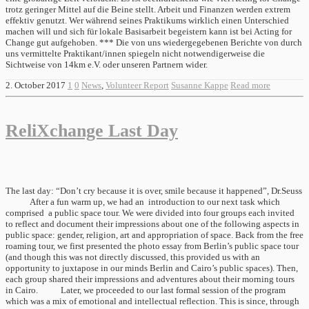
trotz geringer Mittel auf die Beine stellt. Arbeit und Finanzen werden extrem
effektiv genutzt. Wer während seines Praktikums wirklich einen Unterschied
machen will und sich für lokale Basisarbeit begeistern kann ist bei Acting for
Change gut aufgehoben. *** Die von uns wiedergegebenen Berichte von durch
uns vermittelte Praktikant/innen spiegeln nicht notwendigerweise die
Sichtweise von 14km e.V. oder unseren Partnern wider.
2. October 2017
1
0
News
,
Volunteer Report
Susanne Kappe
Read more
ReliXchange Last Day
The last day: “Don’t cry because it is over, smile because it happened”, Dr.Seuss
After a fun warm up, we had an introduction to our next task which
comprised a public space tour. We were divided into four groups each invited
to reflect and document their impressions about one of the following aspects in
public space: gender, religion, art and appropriation of space. Back from the free
roaming tour, we first presented the photo essay from Berlin’s public space tour
(and though this was not directly discussed, this provided us with an
opportunity to juxtapose in our minds Berlin and Cairo’s public spaces). Then,
each group shared their impressions and adventures about their morning tours
in Cairo. Later, we proceeded to our last formal session of the program
which was a mix of emotional and intellectual reflection. This is since, through