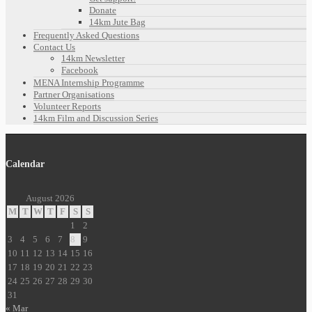
Donate
14km Jute Bag
Frequently Asked Questions
Contact Us
14km Newsletter
Facebook
MENA Internship Programme
Partner Organisations
Volunteer Reports
14km Film and Discussion Series
Calendar
August 2026
M
T
W
T
F
S
S
1
2
3
4
5
6
7
8
9
10
11
12
13
14
15
16
17
18
19
20
21
22
23
24
25
26
27
28
29
30
31
« Mar