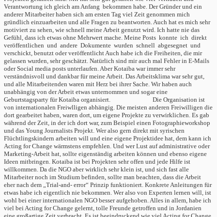
Verantwortung ich gleich am Anfang bekommen habe. Der Gründer und ein
anderer Mitarbeiter haben sich am ersten Tag viel Zeit genommen mich
gründlich einzuarbeiten und alle Fragen zu beantworten. Auch hat es mich sehr
motiviert zu sehen, wie schnell meine Arbeit genutzt wird. Ich hatte nie das
Gefühl, dass ich etwas ohne Mehrwert mache. Meine Posts konnte ich direkt
veröffentlichen und andere Dokumente wurden schnell abgesegnet und
verschickt, benutzt oder veröffentlicht Auch habe ich die Freiheiten, die mir
gelassen wurden, sehr geschätzt. Natürlich sind mir auch mal Fehler in E-Mails
oder Social media posts unterlaufen. Aber Kotaiba war immer sehr
verständnisvoll und dankbar für meine Arbeit. Das Arbeitsklima war sehr gut,
und alle Mitarbeitenden waren mit Herz bei ihrer Sache. Wir haben auch
unabhängig von der Arbeit etwas unternommen und sogar eine
Geburtstagsparty für Kotaiba organisiert. Die Organisation ist
von internationalen Freiwlligen abhängig. Die meisten anderen Freiwilligen die
dort gearbeitet haben, waren dort, um eigene Projekte zu verwirklichen. Es gab
während der Zeit, in der ich dort war, zum Beispiel einen Fotographieworkshop
und das Young Journalists Projekt. Wer also gern direkt mit syrischen
Flüchtlingskindern arbeiten will und eine eigene Projektidee hat, dem kann ich
Acting for Change wärmstens empfehlen. Und wer Lust auf administrative oder
Marketing-Arbeit hat, sollte eigenständig arbeiten können und ebenso eigene
Ideen mitbringen. Kotaiba ist bei Projekten sehr offen und jede Hilfe ist
willkommen. Da die NGO aber wirklich sehr klein ist, und sich fast alle
Mitarbeiter noch im Studium befinden, sollte man beachten, dass die Arbeit
eher nach dem „Trial-and- error“ Prinzip funktioniert. Konkrete Anleitungen für
etwas habe ich eigentlich nie bekommen. Wer also von Experten lernen will, ist
wohl bei einer internationalen NGO besser aufgehoben. Alles in allem, habe ich
viel bei Acting for Change gelernt, tolle Freunde getroffen und in Jordanien
eine großartige Zeit verbracht. Es ist beeindruckend wie viel Acting for Change