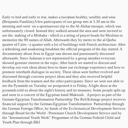
Early to bed and early to rise, makes a (wo)man healthy, wealthy and wise.
(Benjamin Franklin) A few participants of our group met at 5.30 am in the
morning and went on a spontaneous trip to the Al-Alzhar mosque, which was
unfortunately closed. Instead they walked around the area and were invited to
see the making of a Misbaḥa - which is a string of prayer beads for Muslims to
memorize the 99 names of Allah. Afterwards they by metro to the al-Qurba
quarter of Cairo - a quarter with a lot of buildings with French architecture. After
a refreshing and awakening breakfast the official program of the day started. A
documentary about Jews in Egypt was shown and passionately discussed
afterwards. Since Judaism is not represented by a group member everyone
showed genuine interest in the topic. After lunch we started to discuss and
develop our own ideas about how to share our exchange experience and how to
promote interfaith dialogue in society. These ideas were further evolved and
discussed through concrete project ideas and they also received helpful
feedback from the teamers and the other participants. Since we were not able to
see the Pyramids on Tuesday we postponed it to Friday. A light show at the
pyramids told us about the sight's history and its treasures. Some people split up
and went to a concert of the Egyptian band Maktoub. A project as part of the
German-Egyptian Transformation Partnership The ReliXchange project receives
financial support by the German-Egyptian Transformation Partnership through
the German Foreign Office, by funds of the Ecclesiastical Development Services
through Bread for the World - Protestant Church Development Service and by
the “International Youth Work” Programme of the German Federal Child and
Youth Plan through BKJ