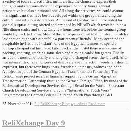
a variety of tools and activities, members had the chance to express their
thoughts and emotions about the experience not only from a general
perspective but also a personal one. All along the activities, we could assume
that significant ties have been developed within the group transcending the
cultural and religious differences. At the end of the day, we all proceeded for
special surprise outing offered and arranged by NHASD which revealed to be a
Nile dinner cruise and show. Only few hours were left before the German group
would fly back to Berlin. Most of the participants opted to ditch sleep to catch a
last chat or laugh with other fellow participants/“friends”. Many accepted the
hospitable invitation of “Islam”, one of the Egyptian teamers, to spend a
rooftop after-party at his place. Later, back at the hostel there was a scene of
packing, chatting, catching some sleep and playing cards/ fun games. Finally,
arrived the most emotionally challenging and charged scene: the farewell. After
two intense life-changing weeks of discovery and interaction, words fall short to
express it, but there were hugs, tears, friendship, intensity, sadness and hope…
A project as part of the German-Egyptian Transformation Partnership The
ReliXchange project receives financial support by the German-Egyptian
Transformation Partnership through the German Foreign Office, by funds of the
Ecclesiastical Development Services through Bread for the World - Protestant
Church Development Service and by the “International Youth Work”
Programme of the German Federal Child and Youth Plan through BKJ
25. November 2014
2
4
ReliXchange Blog
wp_admin
Read more
ReliXchange Day 9