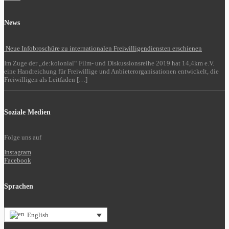
News
Neue Infobroschüre zu internationalen Freiwilligendiensten erschienen
Im Zuge der „de:kolonial“ Film- und Diskussionsreihe 2019 hat 14,4km e.V.
eine Handreichung für Freiwillige und Anbieterorganisationen entwickelt, die
Freiwilligen als Leitfaden […]
Soziale Medien
Folge uns auf
Instagram
Facebook
Sprachen
English