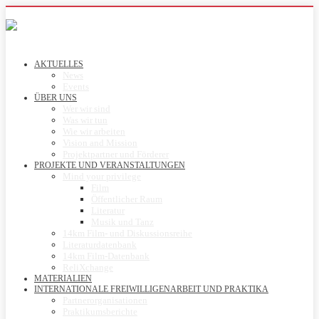
AKTUELLES
News
Events
ÜBER UNS
Wer wir sind
Was wir tun
Wie wir arbeiten
Vision and Mission
Projektpartner und Förderer
PROJEKTE UND VERANSTALTUNGEN
Mind your privilege
Film
Öffentlicher Raum
Literatur
Musik und Tanz
14km Film- und Diskussionsreihe
Literaturdatenbank
14km Film-Datenbank
ReliXchange
MATERIALIEN
INTERNATIONALE FREIWILLIGENARBEIT UND PRAKTIKA
Partnerorganisationen
Praktikumsberichte