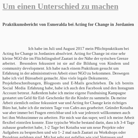
Um einen Unterschied zu machen
Praktikumsbericht von Esmeralda bei Acting for Change in Jordanien
Ich habe im Juli und August 2017 mein Pflichtpraktikum bei
Acting for Change in Jordanien absolviert. Acting for Change ist eine sehr
kleine NGO die im Flüchtlingsdorf Zaatari in der Nähe der syrischen Grenze
arbeitet. Besonders fokussiert ist sie auf die Bildung von Kindern und
community development. Ich habe nach einem Praktikum gesucht um
Erfahrung in der administrativen Arbeit einer NGO zu bekommen. Deswegen
habe ich viel Büroarbeit gemacht. Also viele legale Dokumente,
Projektbeschreibungen, Blogposts und E-Mails geschrieben. Da ich bereits
Social Media Erfahrung habe, habe ich auch den Facebook und den Instagram
Account betreut. Außerdem habe ich meine eigene Fundraising Kampagne
gestartet um Geld für Eid- Geschenke für die Kinder zu sammeln. Da meine
Arbeit ziemlich online fokussiert war und Acting for Change kein richtiges
Büro hat, habe ich die meisten Tage von Cafes aus gearbeitet. Gründer Kotaiba
war aber immer bei Fragen erreichbar und ich war jederzeit willkommen auch
bei ihm Wohnzimmer zu arbeiten. Für mich war das super, weil ich meine Arbeit
flexibel einteilen konnte. Eine typische Woche bestand darin, dass ich 3-4 Tage
zuhause gearbeitet habe, 1-2 Tage bei Kotaiba war um neue Projekte oder
Aufgaben zu besprechen und wir 1- 2 mal nach Zaatari zu Workshops oder
Projekten gefahren sind. Mir hat sehr gut gefallen wie viel Vertrauen und