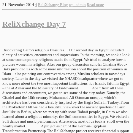
21. November 2014
4
ReliXchange Blog
wp_admin
Read more
ReliXchange Day 7
Discovering Cairo’s religious treasures… Our second day in Egypt included
plenty of activities, encounters and impressions. In the morning, we took a look
at some contemporary religious music from Egypt. We tried to analyze how it
pictures women in religion. After our group discussion scholar Omaima Abou-
Bakr provided us with some more information about the position of women in
Islam – also pointing out controversies among Muslim scholars in nowadays
society. Later in the day we visited the NHASD headquarter where we got to
know more about the two most important institutions for Islamic faith in Egypt
– the al Azhar and the Ministery of Endowment. Apart from all these
discussions and encounters, we got to see some of the city today. Namely, the
Citadel and the 18th century Muhammed Ali Ottoman mosque, which’s
architecture has been considerably inspired by the Hagia Sofia in Turkey. From
the Mokattom Hill we had a beautiful view over the ancient quarters of Cairo.
Just like in Berlin, where we met up with some Bahaii people, in Cairo we also
learned about a religious minority: the Sufi communities in Egypt. We visited a
Sufi dance and music performance. Afterwards, most of us took a stroll over the
nearby market. A project as part of the German-Egyptian
Transformation Partnership The ReliXchange project receives financial support