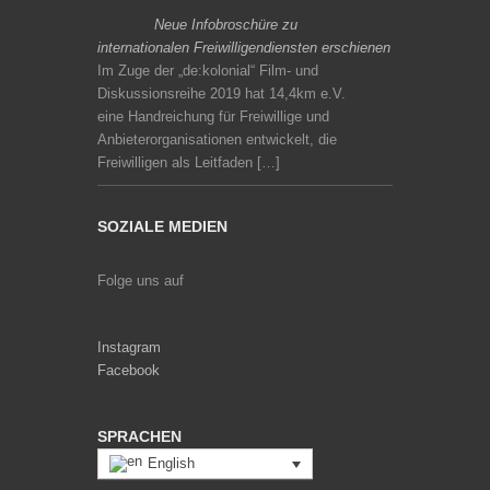
Neue Infobroschüre zu
internationalen Freiwilligendiensten erschienen
Im Zuge der „de:kolonial“ Film- und
Diskussionsreihe 2019 hat 14,4km e.V.
eine Handreichung für Freiwillige und
Anbieterorganisationen entwickelt, die
Freiwilligen als Leitfaden […]
SOZIALE MEDIEN
Folge uns auf
Instagram
Facebook
SPRACHEN
English