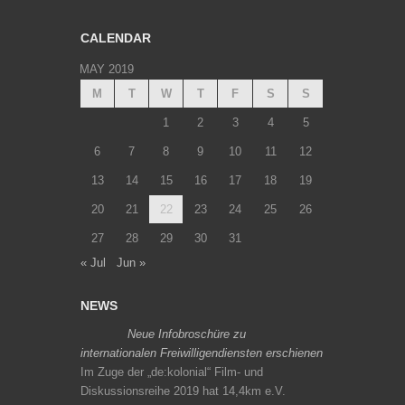
CALENDAR
MAY 2019
M
T
W
T
F
S
S
1
2
3
4
5
6
7
8
9
10
11
12
13
14
15
16
17
18
19
20
21
22
23
24
25
26
27
28
29
30
31
« Jul
Jun »
NEWS
Neue Infobroschüre zu
internationalen Freiwilligendiensten erschienen
Im Zuge der „de:kolonial“ Film- und
Diskussionsreihe 2019 hat 14,4km e.V.