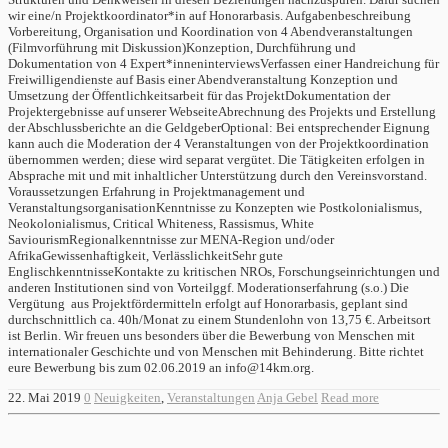
wir eine/n Projektkoordinator*in auf Honorarbasis. Aufgabenbeschreibung
Vorbereitung, Organisation und Koordination von 4 Abendveranstaltungen
(Filmvorführung mit Diskussion)Konzeption, Durchführung und
Dokumentation von 4 Expert*inneninterviewsVerfassen einer Handreichung für
Freiwilligendienste auf Basis einer Abendveranstaltung Konzeption und
Umsetzung der Öffentlichkeitsarbeit für das ProjektDokumentation der
Projektergebnisse auf unserer WebseiteAbrechnung des Projekts und Erstellung
der Abschlussberichte an die GeldgeberOptional: Bei entsprechender Eignung
kann auch die Moderation der 4 Veranstaltungen von der Projektkoordination
übernommen werden; diese wird separat vergütet. Die Tätigkeiten erfolgen in
Absprache mit und mit inhaltlicher Unterstützung durch den Vereinsvorstand.
Voraussetzungen Erfahrung in Projektmanagement und
VeranstaltungsorganisationKenntnisse zu Konzepten wie Postkolonialismus,
Neokolonialismus, Critical Whiteness, Rassismus, White
SaviourismRegionalkenntnisse zur MENA-Region und/oder
AfrikaGewissenhaftigkeit, VerlässlichkeitSehr gute
EnglischkenntnisseKontakte zu kritischen NROs, Forschungseinrichtungen und
anderen Institutionen sind von Vorteilggf. Moderationserfahrung (s.o.) Die
Vergütung aus Projektfördermitteln erfolgt auf Honorarbasis, geplant sind
durchschnittlich ca. 40h/Monat zu einem Stundenlohn von 13,75 €. Arbeitsort
ist Berlin. Wir freuen uns besonders über die Bewerbung von Menschen mit
internationaler Geschichte und von Menschen mit Behinderung. Bitte richtet
eure Bewerbung bis zum 02.06.2019 an info@14km.org.
22. Mai 2019
0
Neuigkeiten
,
Veranstaltungen
Anja Gebel
Read more