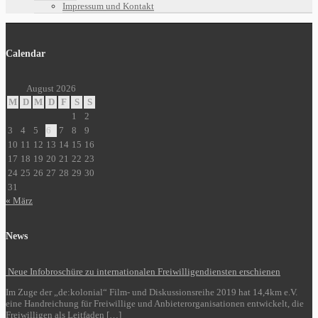
Impressum und Kontakt
Calendar
August 2026
M
D
M
D
F
S
S
1
2
3
4
5
6
7
8
9
10
11
12
13
14
15
16
17
18
19
20
21
22
23
24
25
26
27
28
29
30
31
« März
News
Neue Infobroschüre zu internationalen Freiwilligendiensten erschienen
Im Zuge der „de:kolonial“ Film- und Diskussionsreihe 2019 hat 14,4km e.V.
eine Handreichung für Freiwillige und Anbieterorganisationen entwickelt, die
Freiwilligen als Leitfaden […]