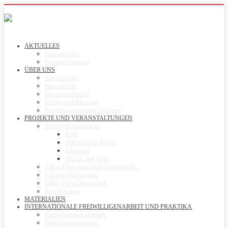
AKTUELLES
Neuigkeiten
Veranstaltungen
ÜBER UNS
Wer wir sind
Was wir tun
Wie wir arbeiten
Vision and Mission
Projektpartner und Förderer
PROJEKTE UND VERANSTALTUNGEN
Mind your privilege
Film
Öffentlicher Raum
Literatur
Musik und Tanz
14km Film- und Diskussionsreihe
Literaturdatenbank
14km Film-Datenbank
ReliXchange
MATERIALIEN
INTERNATIONALE FREIWILLIGENARBEIT UND PRAKTIKA
Partnerorganisationen
Praktikumsberichte