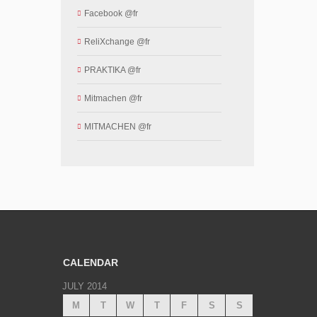
Facebook @fr
ReliXchange @fr
PRAKTIKA @fr
Mitmachen @fr
MITMACHEN @fr
CALENDAR
JULY 2014
M
T
W
T
F
S
S