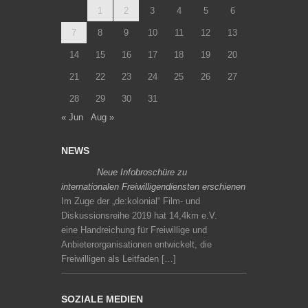
1
2
3
4
5
6
7
8
9
10
11
12
13
14
15
16
17
18
19
20
21
22
23
24
25
26
27
28
29
30
31
« Jun
Aug »
NEWS
Neue Infobroschüre zu
internationalen Freiwilligendiensten erschienen
Im Zuge der „de:kolonial“ Film- und
Diskussionsreihe 2019 hat 14,4km e.V.
eine Handreichung für Freiwillige und
Anbieterorganisationen entwickelt, die
Freiwilligen als Leitfaden […]
SOZIALE MEDIEN