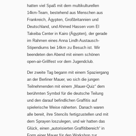
hatten viel Spaß mit dem multikulturellen
14km-Team, bestehend aus Menschen aus
Frankreich, Ägypten, Großbritannien und
Deutschland, und Ahmed Hassen vom El
Takeiba Center in Kairo (Ägypten), der gerade
im Rahmen eines Anna Lindh Austausch-
Stipendiums bei 14km zu Besuch ist. Wir
beendeten den Abend mit einem schönen
open-air-Grillfest vor dem Jugendclub.
Der zweite Tag begann mit einem Spaziergang
an der Berliner Mauer, wo sich die jungen
Teilnehmenden mit einem „Mauer-Quiz“ dem
berühmten Symbol für die deutsche Teilung
und den darauf befindlichen Graffitis auf
spielerische Weise näherten. Danach waren
alle bereit, ihre Stencils fertigzustellen und mit
dem Sprayen loszulegen, und wir hatten das
Glück, einen „autorisierten Graffitibereich“ in
Form einer Mauer für den Workshop zur