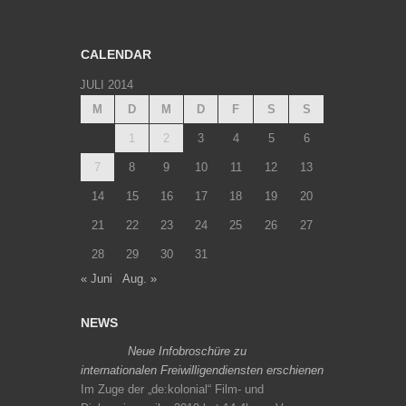
CALENDAR
JULI 2014
M
D
M
D
F
S
S
1
2
3
4
5
6
7
8
9
10
11
12
13
14
15
16
17
18
19
20
21
22
23
24
25
26
27
28
29
30
31
« Juni
Aug. »
NEWS
Neue Infobroschüre zu
internationalen Freiwilligendiensten erschienen
Im Zuge der „de:kolonial“ Film- und