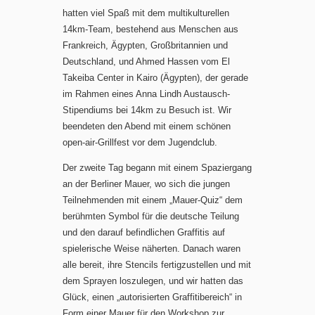
hatten viel Spaß mit dem multikulturellen
14km-Team, bestehend aus Menschen aus
Frankreich, Ägypten, Großbritannien und
Deutschland, und Ahmed Hassen vom El
Takeiba Center in Kairo (Ägypten), der gerade
im Rahmen eines Anna Lindh Austausch-
Stipendiums bei 14km zu Besuch ist. Wir
beendeten den Abend mit einem schönen
open-air-Grillfest vor dem Jugendclub.
Der zweite Tag begann mit einem Spaziergang
an der Berliner Mauer, wo sich die jungen
Teilnehmenden mit einem „Mauer-Quiz“ dem
berühmten Symbol für die deutsche Teilung
und den darauf befindlichen Graffitis auf
spielerische Weise näherten. Danach waren
alle bereit, ihre Stencils fertigzustellen und mit
dem Sprayen loszulegen, und wir hatten das
Glück, einen „autorisierten Graffitibereich“ in
Form einer Mauer für den Workshop zur