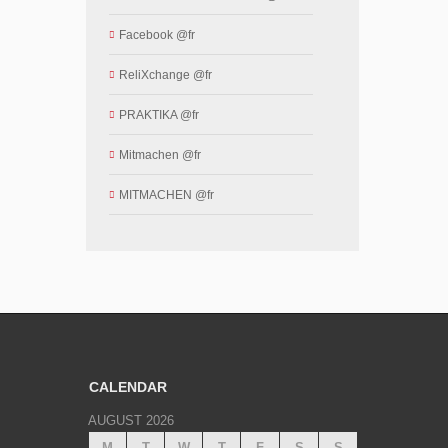
Facebook @fr
ReliXchange @fr
PRAKTIKA @fr
Mitmachen @fr
MITMACHEN @fr
CALENDAR
AUGUST 2026
M
T
W
T
F
S
S