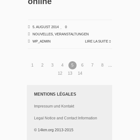
online
5. AUGUST 2014
0
NOUVELLES
,
VERANSTALTUNGEN
WP_ADMIN
LIRE LA SUITE
1
2
3
4
5
6
7
8
…
12
13
14
MENTIONS LÉGALES
Impressum und Kontakt
Legal Notice and Contact Information
© 14km.org 2013-2015