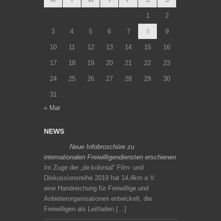
1
2
3
4
5
6
7
8
9
10
11
12
13
14
15
16
17
18
19
20
21
22
23
24
25
26
27
28
29
30
31
« Mar
NEWS
Neue Infobroschüre zu
internationalen Freiwilligendiensten erschienen
Im Zuge der „de:kolonial“ Film- und
Diskussionsreihe 2019 hat 14,4km e.V.
eine Handreichung für Freiwillige und
Anbieterorganisationen entwickelt, die
Freiwilligen als Leitfaden […]