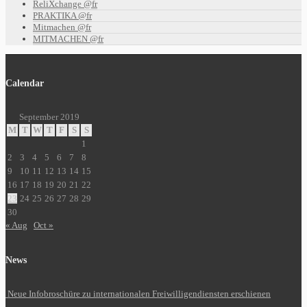
ReliXchange @fr
PRAKTIKA @fr
Mitmachen @fr
MITMACHEN @fr
Calendar
September 2019
M
T
W
T
F
S
S
1
2
3
4
5
6
7
8
9
10
11
12
13
14
15
16
17
18
19
20
21
22
23
24
25
26
27
28
29
30
« Aug
Oct »
News
Neue Infobroschüre zu internationalen Freiwilligendiensten erschienen