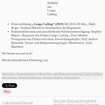
Stillbild
aus
Congo
Calling
Filmvorführung
„Congo Calling“ (2019;
DE 2019, 90 Min., OmU,
Regie: Stephan Hilbert) in Anwesenheit des Regisseurs
Podiumsdiskussion und anschließende Publikumsbeteiligung:
Stephan
Hilpert: Regisseur des Filmes Congo Calling ; Peter Merten:
Protagonist des Filmes und ehem. Entwicklungshelfer; Prof. Andrea
Behrends: Sozial- und Kulturanthropologin; Moderation: Julia
Baumann
Wir freuen uns auf euch!
Mit der freundlichen Förderung von:
Nouvelles
,
Veranstaltungen
14km Film- und Diskussionsabend
,
Congo Calling
,
Movimento
,
Neokolonialismus
,
Stephan Hilpert
,
Wirtschaft
0
Von Liebe, Frust und Freundschaft
3. de:kolonial Film-und
oder Wenn Berliner einen Flughafen