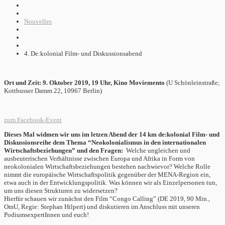
Nouvelles
4. De:kolonial Film- und Diskussionsabend
Ort und Zeit: 9. Oktober 2019, 19 Uhr, Kino Moviemento
(U Schönleinstraße;
Kottbusser Damm 22, 10967 Berlin)
zum Facebook-Event
Dieses Mal widmen wir uns im letzen Abend der 14 km de:kolonial Film- und
Diskussionsreihe dem Thema “Neokolonialismus in den internationalen
Wirtschaftsbeziehungen” und den Fragen:
Welche ungleichen und
ausbeuterischen Verhältnisse zwischen Europa und Afrika in Form von
neokolonialen Wirtschaftsbeziehungen bestehen nachwievor? Welche Rolle
nimmt die europäische Wirtschaftspolitik gegenüber der MENA-Region ein,
etwa auch in der Entwicklungspolitik. Was können wir als Einzelpersonen tun,
um uns diesen Strukturen zu widersetzen?
Hierfür schauen wir zunächst den Film “Congo Calling” (DE 2019, 90 Min.,
OmU, Regie: Stephan Hilpert) und diskutieren im Anschluss mit unseren
PodiumsexpertInnen und euch!