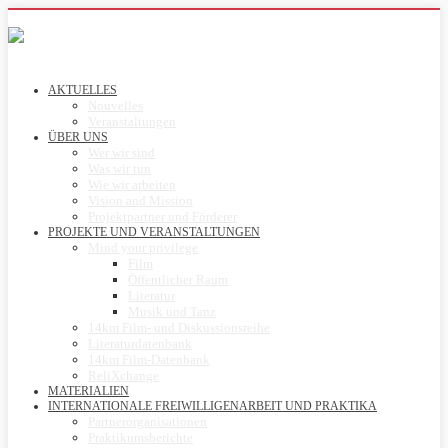
AKTUELLES
Nouvelles
Veranstaltungen
ÜBER UNS
Wer wir sind
Was wir tun
Wie wir arbeiten
Vision and Mission
Projektpartner und Förderer
PROJEKTE UND VERANSTALTUNGEN
Mind your privilege
Film
Öffentlicher Raum
Literatur
Musik und Tanz
14km Film- und Diskussionsreihe
Literaturdatenbank
14km Film-Datenbank
ReliXchange
MATERIALIEN
INTERNATIONALE FREIWILLIGENARBEIT UND PRAKTIKA
Partnerorganisationen
Praktikumsberichte