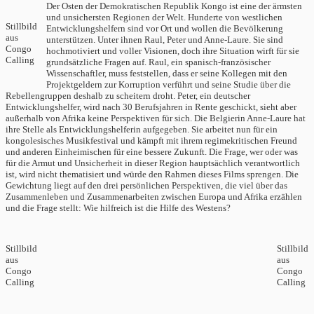
Der Osten der Demokratischen Republik Kongo ist eine der ärmsten
und unsichersten Regionen der Welt. Hunderte von westlichen
Stillbild
Entwicklungshelfern sind vor Ort und wollen die Bevölkerung
aus
unterstützen. Unter ihnen Raul, Peter und Anne-Laure. Sie sind
Congo
hochmotiviert und voller Visionen, doch ihre Situation wirft für sie
Calling
grundsätzliche Fragen auf. Raul, ein spanisch-französischer
Wissenschaftler, muss feststellen, dass er seine Kollegen mit den
Projektgeldern zur Korruption verführt und seine Studie über die
Rebellengruppen deshalb zu scheitern droht. Peter, ein deutscher
Entwicklungshelfer, wird nach 30 Berufsjahren in Rente geschickt, sieht aber
außerhalb von Afrika keine Perspektiven für sich. Die Belgierin Anne-Laure hat
ihre Stelle als Entwicklungshelferin aufgegeben. Sie arbeitet nun für ein
kongolesisches Musikfestival und kämpft mit ihrem regimekritischen Freund
und anderen Einheimischen für eine bessere Zukunft. Die Frage, wer oder was
für die Armut und Unsicherheit in dieser Region hauptsächlich verantwortlich
ist, wird nicht thematisiert und würde den Rahmen dieses Films sprengen. Die
Gewichtung liegt auf den drei persönlichen Perspektiven, die viel über das
Zusammenleben und Zusammenarbeiten zwischen Europa und Afrika erzählen
und die Frage stellt: Wie hilfreich ist die Hilfe des Westens?
Stillbild
Stillbild
aus
aus
Congo
Congo
Calling
Calling