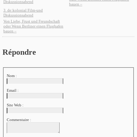
Diskussionsabend
bauen –
3. de:kolonial Film-und
Diskussionsabend
Von Liebe, Frust und Freundschaft
oder Wenn Berliner einen Flughafen
bauen –
Répondre
Nom :
Email :
Site Web :
Commentaire :