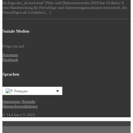
Im Zuge der „de:kolonial“ Film- und Diskussionsreihe 2019 hat 14,4km e.V.
eine Handreichung für Freiwillige und Anbieterorganisationen entwickelt, die
Freiwilligen als Leitfaden […]
Soziale Medien
Folge uns auf
Instagram
Facebook
Sprachen
Français
Impressum | Kontakt
Datenschutzerklärung
© 14,4 km e.V. 2023
|