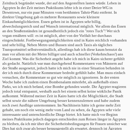
Zeitdruck begründet wurde, der auf den Angestellten lasten würde. Leben in
Ägypten In der Zeit meines Praktikums lebte ich in einer Dreier-WG in
Downtown, nur ein paar Minuten vom berühmten Tahrir-Platz entfernt. In
direkter Umgebung gab es mehrere Restaurants sowie kleinere
Einkaufsmöglichkeiten. Essen gehen ist in Ägypten sehr billig,
abwechslungsreich und auf Wunsch international möglich. Vor allem das Essen
an den Straßenständen ist gesundheitlich jedoch ein "rotes Tuch"! Wer sich
vegan ernähren will: es ist möglich, aber von der Vielfalt her durchaus
eingeschränkt. Fortbewegungsmöglichkeiten sind in Kairo reichlich vorhanden
und sehr billig. Neben Metro und Bussen sind auch Taxis als tägliches
Transportmittel selbstverständlich, allerdings hab ich diese kaum benutzt da
man vor allem mit der Metro billiger und auch schneller (Verkehrschaos!) ans
Ziel kommt. Was die Sicherheit angeht habe ich mich in Kairo sicherer gefühlt
als gedacht. Natürlich war man durchgehend Kommentaren von Männern auf
der Straße ausgesetzt, jedoch hatte ich mich nie in einer Situation befunden in
der ich mich durch diese Kommentare bedroht gefühlt habe. Man muss einfach
versuchen, die Kommentare so gut wie möglich zu ignorieren. In der ersten
Woche habe ich zudem einen Bombenalarm miterlebt, als außerhalb eines
Parks, wo ich mich befand, eine Bombe gefunden wurde. Die Ägypter reagieren
jedoch total entspannt, weshalb auch bei einem selbst keine wirkliche Panik
aufkommt. Während meiner Zeit in Kairo hatte ich die Möglichkeit, die Stadt
selbst sowie die nähere Umgebung besser kennenzulernen und habe zudem
noch zwei Ausflüge unternommen. Im Nachhinein hätte ich gerne mehr Zeit
gehabt, um noch ein wenig mehr vom Land zu sehen, da Ägypten sehr viele
interessante und unterschiedliche Dinge bietet. Ich hatte mich vor Beginn
meines Praktikums jedoch dagegen entschieden zum Reisen länger in Ägypten
zu bleiben, da ich mir über die Sicherheitsbedingungen für Frauen unsicher war.
Dies hat sich zwar als besser herausgestellt als erwartet, dennoch ist Ägypten