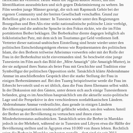
Identifikation auszudrücken und sich gegen Diskriminierung zu wehren. Im
Film werden junge Männer gezeigt, die sich mit Rapmusik Gehör bei der
eigenen Community und der breiten Gesellschaft verschaffen. Grund zur
Rebellion gibt es noch immer: In Tunesien wurde unter den Regierungen
Bourguibas und Ben Alis eine strikt nationalistische politische Linie verfolgt,
die Araber und die arabische Sprache in den Fokus rückte, wie die im Film
porträtierten Berber beklagen. Die Berberkultur diente dagegen lediglich als
folkloristischer Putz, mit dem sich im Tourismus gut Geld verdienen ließ.
Vertreter dieser national-arabischen Einstellung sind heute wieder unter den
politischen Entscheidungsträgern ebenso wie Repräsentanten des politischen
Islam, die den Berbern teilweise Atheismus vorwerfen oder mit der Rolle der
Frau in der Berberkultur nicht einverstanden sind. So beschwört eine junge
Tunesierin im Film auch das Bild der „Mère Amazigh“ (die Amazigh-Mutter), in
der sie aufgrund ihres Status als freier Frau mit Geschichte und Tradition eine
Symbolfigur der politischen Opposition sieht. Tatsächlich klärte Abderrahmane
Ammar im anschließenden Gespräch über die starke Stellung der Frau in
einigen Berberstämmen auf. Bei den Tuareg beispielsweise werde die Frau im
Erbrecht bevorteilt und es sei üblich, dass die Frau ihren Ehemann selbst wählt.
In der Diskussion mit den Gästen, unter denen sich auch einige TunesierInnen
befanden, ging es im Anschluss hauptsächlich um die aktuelle sozio-politische
Lage und die Perspektive in den verschiedenen nordafrikanischen Ländern.
Abderrahmane Ammar verdeutlichte, dass gerade in einigen Ländern
Bevölkerungsstatistiken tendenziell gefälscht würden, um den wahren Anteil
der Berber an der Bevölkerung zu vertuschen und ihnen einen
Minderheitenstatus aufzudrücken. Tatsächlich seien die Berber in Marokko
jedoch in der Mehrheit, während sie in Tunesien und Libyen etwa die Hälfte der
Bevölkerung stellten und in Ägypten etwa 10.000 von ihnen lebten. Rechtlich
seien die Berber in Marokko am besten gestellt – dort sind sie seit 2011