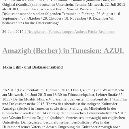
Original (Kurdisch) mit deutschen Untertiteln. Termin: Mittwoch, 22. Juli 2015
ab 18:30 Uhr im Filmrauschpalast Berlin Moabit. Weitere Film- und
Diskussionsabende sind an folgenden Terminen in Planung: 26. August / 16.
September / 07. Oktober / 28. Oktober / 18. November / 9. Dezember Wir
bedanken uns für die Unterstützung:
26. Juni 2015
2
Neuigkeiten
,
Veranstaltungen
Andreas Fricke
Read more
Amazigh (Berber) in Tunesien: AZUL
14km Film- und Diskussionsabend
"AZUL" (Dokumentarfilm, Tunesien, 2013, OmeU, 43 min) von Wassim Korbi
am Mittwoch, 24. Juni 2015 um 18:30 im Filmrauschpalast, Lehrter Straße 35,
10557 Berlin Moabit 14km e.V. präsentiert den ersten Filmabend der 14km Film
und Diskussionsreihe 2015. Thema des Abends ist die indigene Kultur der
Amazigh (Berber) in Tunesien sowie deren Stellung als Minderheit in der
tunesischen Gesellschaft. 14km zeigt den tunesischen Dokumentarfilm "AZUL"
von Wassim Korbi im Original (arabisch, französisch, tamazigh) mit englischen
Untertiteln. Der Regisseur beschreibt seinen persönlichen Weg in das
Heimatdorf seines Vaters, in dessen Umgebung die Kultur der Amazigh noch