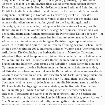
„Berber“ genannt) gehört. Im Anschluss gab Abderrahmane Ammar, Berber-
Experte, Soziologe an der Humboldt-Universität zu Berlin und freier Journalist,
Einblicke in die Amazigh-Kultur und die politische und soziale Situation der
indigenen Bevölkerung in Nordafrika. Der Film begleitet die Reise des
Regisseurs in das Heimatdorf seines Vaters, in das er sich auf der Suche nach
seinen kulturellen Wurzeln begibt. „Azul“ ist die Begrüßungsformel in
Tamazight, der Berbersprache, und Sprache ist ein zentrales Thema, das die
Berber, die im Film zu Wort kommen, bewegt. Stolz präsentieren sie sich vor
den jahrhundertealten Ruinen historischer Bauwerke ihrer Kultur oder aber – im
Kontrast dazu – in den verlassenen Straßen heruntergekommener Dörfer. Sie
wünschen sich Anerkennung als indigene Bevölkerungsgruppe mit eigener
Geschichte, Kultur und Sprache und nutzen die Öffnung des politischen Raums
infolge der Revolution 2011, um erstmals diesen Wunsch nach Anerkennung zu
artikulieren. Die Geschichte der Berber, die heute in Marokko, Tunesien,
Algerien, Libyen und Ägypten leben, ist geprägt von der Vorherrschaft anderer
Völker in ihrer Heimat – zunächst der Römer, dann der Araber und später der
Franzosen und Italiener. „Anpassung und Rebellion“ seien daher die einzigen
Optionen gewesen, die den Berbern unter der Fremdherrschaft offenstanden,
erklärte der Soziologe und marokkanische Berber Abderrahmane Ammar, der als
Gesprächspartner für die an den Film anschließende Diskussion eingeladen war.
Als „freie Menschen“ – so lässt sich der Begriff „Imazighen“ ins Deutsche
übersetzen – hätten sie sich jedoch zumeist für die Nicht-Anpassung und den
Rückzug in die Gebirgsregionen entschieden, um im Kreis der Familie ihre
Kultur zu pflegen und der Unterdrückung durch die Fremdherrscher zu
entgehen. Tätowierungen waren eine Form der Rebellion: Die Zeichen und
Ornamente, die häufig die Handrücken der Männer schmücken, geben Auskunft
über Stammeszugehörigkeit und Religion und galten unter muslimischer
Herrschaft als verboten. Heute wählt die Jugend andere Mittel, um ihre