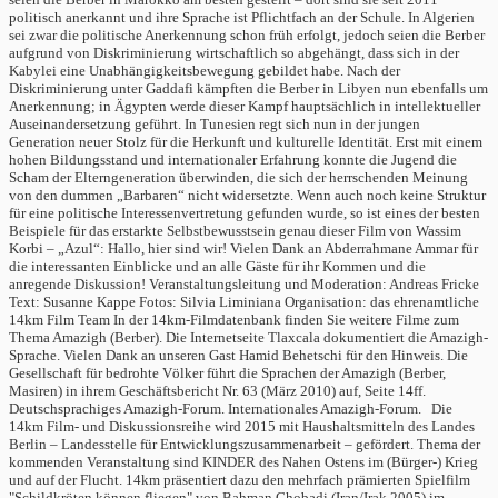
politisch anerkannt und ihre Sprache ist Pflichtfach an der Schule. In Algerien
sei zwar die politische Anerkennung schon früh erfolgt, jedoch seien die Berber
aufgrund von Diskriminierung wirtschaftlich so abgehängt, dass sich in der
Kabylei eine Unabhängigkeitsbewegung gebildet habe. Nach der
Diskriminierung unter Gaddafi kämpften die Berber in Libyen nun ebenfalls um
Anerkennung; in Ägypten werde dieser Kampf hauptsächlich in intellektueller
Auseinandersetzung geführt. In Tunesien regt sich nun in der jungen
Generation neuer Stolz für die Herkunft und kulturelle Identität. Erst mit einem
hohen Bildungsstand und internationaler Erfahrung konnte die Jugend die
Scham der Elterngeneration überwinden, die sich der herrschenden Meinung
von den dummen „Barbaren“ nicht widersetzte. Wenn auch noch keine Struktur
für eine politische Interessenvertretung gefunden wurde, so ist eines der besten
Beispiele für das erstarkte Selbstbewusstsein genau dieser Film von Wassim
Korbi – „Azul“: Hallo, hier sind wir! Vielen Dank an Abderrahmane Ammar für
die interessanten Einblicke und an alle Gäste für ihr Kommen und die
anregende Diskussion! Veranstaltungsleitung und Moderation: Andreas Fricke
Text: Susanne Kappe Fotos: Silvia Liminiana Organisation: das ehrenamtliche
14km Film Team In der 14km-Filmdatenbank finden Sie weitere Filme zum
Thema Amazigh (Berber). Die Internetseite Tlaxcala dokumentiert die Amazigh-
Sprache. Vielen Dank an unseren Gast Hamid Behetschi für den Hinweis. Die
Gesellschaft für bedrohte Völker führt die Sprachen der Amazigh (Berber,
Masiren) in ihrem Geschäftsbericht Nr. 63 (März 2010) auf, Seite 14ff.
Deutschsprachiges Amazigh-Forum. Internationales Amazigh-Forum. Die
14km Film- und Diskussionsreihe wird 2015 mit Haushaltsmitteln des Landes
Berlin – Landesstelle für Entwicklungszusammenarbeit – gefördert. Thema der
kommenden Veranstaltung sind KINDER des Nahen Ostens im (Bürger-) Krieg
und auf der Flucht. 14km präsentiert dazu den mehrfach prämierten Spielfilm
"Schildkröten können fliegen" von Bahman Ghobadi (Iran/Irak 2005) im