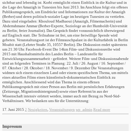
sichtbar und lebendig ist. Korbi ermöglicht einen Einblick in die Kultur und in
die Lage der Amazigh in Tunesien bis Juni 2013. Im Anschluss folgt ein offenes
Publikumsgespräch, um Eindrücke und Informationen zur Kultur der Amazigh
(Berber) und deren politisch-sozialer Lage im heutigen Tunesien zu vertiefen.
Dazu sind eingeladen: Khouloud Madhaoui (Amazigh, Filmemacherin) und
Abderrahmane Ammar (Berber-Experte, Soziologe an der Humboldt-Universität
zu Berlin; freier Journalist). Das Gespräch findet voraussichtlich überwiegend
auf Englisch statt. Die Teilnahme ist frei, um eine freiwillige Spende wird
gebeten. Veranstaltungsort ist der Filmrauschpalast in der Kulturfabrik in Berlin
Moabit statt (Lehrter Straße 35, 10557 Berlin). Die Diskussion endet spätestens
um 21:30 Uhr. Facebook-Event Die 14km Film- und Diskussionsreihe wird
2015 mit Haushaltsmitteln des Landes Berlin – Landesstelle für
Entwicklungszusammenarbeit - gefördert. Weitere Film- und Diskussionsabende
sind an folgenden Terminen in Planung: 22. Juli / 26. August / 16. September /
07. Oktober / 28. Oktober / 18. November / 9. Dezember Die Veranstaltungen
widmen sich einem einzelnen Land oder einem spezifischem Thema, um mittels
eines aktuellen Films einen künstlerisch-dokumentarischen Einblick zu
ermöglichen. Anschliessend wird das Thema in einem offenen
Publikumsgespräch mit einer Person aus Berlin mit persönlichen Erfahrungen
(Zeitzeuge, Migrationshintergrund) sowie einer Referent/in aus der
Wissenschaft intensiv erörtert werden, immer auch mit Bezug zu Nord-Süd-
Verhältnissen. Wir bedanken uns für die Unterstützung:
17. Juni 2015
2
Neuigkeiten
,
Veranstaltungen
wp_admin
Read more
Impressum