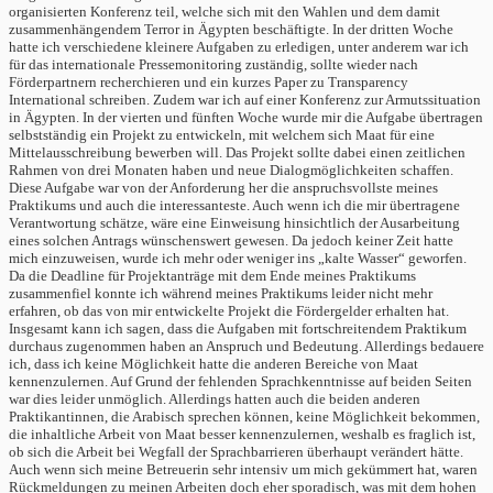
organisierten Konferenz teil, welche sich mit den Wahlen und dem damit
zusammenhängendem Terror in Ägypten beschäftigte. In der dritten Woche
hatte ich verschiedene kleinere Aufgaben zu erledigen, unter anderem war ich
für das internationale Pressemonitoring zuständig, sollte wieder nach
Förderpartnern recherchieren und ein kurzes Paper zu Transparency
International schreiben. Zudem war ich auf einer Konferenz zur Armutssituation
in Ägypten. In der vierten und fünften Woche wurde mir die Aufgabe übertragen
selbstständig ein Projekt zu entwickeln, mit welchem sich Maat für eine
Mittelausschreibung bewerben will. Das Projekt sollte dabei einen zeitlichen
Rahmen von drei Monaten haben und neue Dialogmöglichkeiten schaffen.
Diese Aufgabe war von der Anforderung her die anspruchsvollste meines
Praktikums und auch die interessanteste. Auch wenn ich die mir übertragene
Verantwortung schätze, wäre eine Einweisung hinsichtlich der Ausarbeitung
eines solchen Antrags wünschenswert gewesen. Da jedoch keiner Zeit hatte
mich einzuweisen, wurde ich mehr oder weniger ins „kalte Wasser“ geworfen.
Da die Deadline für Projektanträge mit dem Ende meines Praktikums
zusammenfiel konnte ich während meines Praktikums leider nicht mehr
erfahren, ob das von mir entwickelte Projekt die Fördergelder erhalten hat.
Insgesamt kann ich sagen, dass die Aufgaben mit fortschreitendem Praktikum
durchaus zugenommen haben an Anspruch und Bedeutung. Allerdings bedauere
ich, dass ich keine Möglichkeit hatte die anderen Bereiche von Maat
kennenzulernen. Auf Grund der fehlenden Sprachkenntnisse auf beiden Seiten
war dies leider unmöglich. Allerdings hatten auch die beiden anderen
Praktikantinnen, die Arabisch sprechen können, keine Möglichkeit bekommen,
die inhaltliche Arbeit von Maat besser kennenzulernen, weshalb es fraglich ist,
ob sich die Arbeit bei Wegfall der Sprachbarrieren überhaupt verändert hätte.
Auch wenn sich meine Betreuerin sehr intensiv um mich gekümmert hat, waren
Rückmeldungen zu meinen Arbeiten doch eher sporadisch, was mit dem hohen