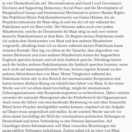
in vier Themenbereiche auf: Decentralization and Good Local Governance,
Elections and Supporting Democracy, Social Peace and the Development of
Marginalized Groups und International Mechanism to protect Human Rights.
Das Praktikum Meine Praktikumsbetreuerin war Fatma Othman, die als
Projektkoordinatorin für Maat tätig ist und mit der ich mir während des
Praktikums auch ein Büro teilte. Des Weiteren saßen noch eine andere
Mitarbeiterin, welche als Übersetzerin für Maat tätig ist und zwei weitere
deutsche Praktikantinnen in dem Büro. Zu Beginn meines Praktikums wurde
ich zudem dem Vorsitzenden von Maat und den anderen Mitarbeitern
vorgestellt, allerdings hatte ich zu diesen während meines Praktikums kaum
weiteren Kontakt. Dies lag vor allem an der Tatsache, dass abgesehen von
meiner Betreuerin und einer anderen Mitarbeiterin keiner der Angestellten
Englisch sprechen konnte und ich kein Arabisch spreche. Allerdings hatten
auch die beiden anderen Praktikantinnen die Arabisch sprechen konnten, wenn
auch nicht auf muttersprachlichem Niveau, keinen engeren Kontakt zu den
anderen Arbeitsbereichen von Maat. Meine Tätigkeiten während des
Praktikums fielen alle in den Bereich der internationalen Kooperation und
hatten keinen direkten Bezug zur inhaltlichen Arbeit von Maat. In der ersten
Woche war ich vor allem damit beschäftigt, mögliche internationale
Geberorganisationen oder Kooperationspartner zu recherchieren. Dabei variierte
entweder der nationale Hintergrund oder der Förderbereich der Organisationen.
Auch wenn die Arbeit von entscheidender Bedeutung ist und ohne finanzielle
Mittel keine Projekte durchgeführt werden können, empfand ich die Aufgabe
auf Dauer etwas unspezifisch und endlos. In der zweiten Woche war ich vor
allem damit beschäftigt der NGO die verschiedenen politischen Stiftungen in
Deutschland und deren Verbindung zu den Parteien darzustellen. Auf
Grundlager dieser Informationen will Maat versuchen Beziehungen mit
ausgewählten Stiftungen aufzubauen. Zudem nahm ich an einer von Maat