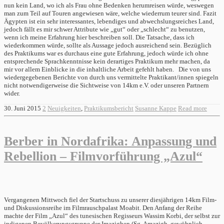
nun kein Land, wo ich als Frau ohne Bedenken herumreisen würde, weswegen
man zum Teil auf Touren angewiesen wäre, welche wiederrum teurer sind. Fazit
Ägypten ist ein sehr interessantes, lebendiges und abwechslungsreiches Land,
jedoch fällt es mir schwer Attribute wie „gut“ oder „schlecht“ zu benutzen,
wenn ich meine Erfahrung hier beschreiben soll. Die Tatsache, dass ich
wiederkommen würde, sollte als Aussage jedoch ausreichend sein. Bezüglich
des Praktikums war es durchaus eine gute Erfahrung, jedoch würde ich ohne
entsprechende Sprachkenntnisse kein derartiges Praktikum mehr machen, da
mir vor allem Einblicke in die inhaltliche Arbeit gefehlt haben. Die von uns
wiedergegebenen Berichte von durch uns vermittelte Praktikant/innen spiegeln
nicht notwendigerweise die Sichtweise von 14km e.V. oder unseren Partnern
wider.
30. Juni 2015
2
Neuigkeiten
,
Praktikumsbericht
Susanne Kappe
Read more
Berber in Nordafrika: Anpassung und
Rebellion – Filmvorführung „Azul“
Vergangenen Mittwoch fiel der Startschuss zu unserer diesjährigen 14km Film-
und Diskussionsreihe im Filmrauschpalast Moabit. Den Anfang der Reihe
machte der Film „Azul“ des tunesischen Regisseurs Wassim Korbi, der selbst zur
indigenen Bevölkerungsgruppe der Imazighen (Sg. Amazigh, gewöhnlich