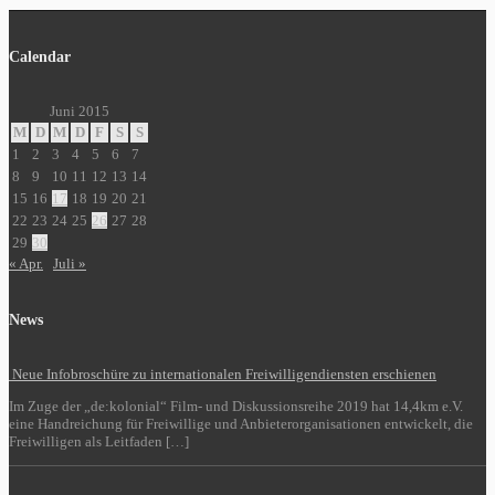
Calendar
Juni 2015
M
D
M
D
F
S
S
1
2
3
4
5
6
7
8
9
10
11
12
13
14
15
16
17
18
19
20
21
22
23
24
25
26
27
28
29
30
« Apr.
Juli »
News
Neue Infobroschüre zu internationalen Freiwilligendiensten erschienen
Im Zuge der „de:kolonial“ Film- und Diskussionsreihe 2019 hat 14,4km e.V.
eine Handreichung für Freiwillige und Anbieterorganisationen entwickelt, die
Freiwilligen als Leitfaden […]