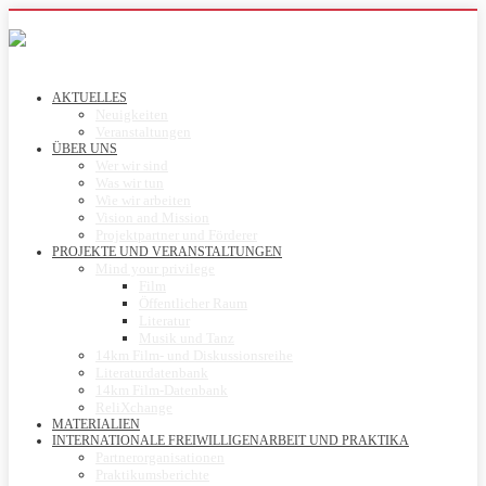
AKTUELLES
Neuigkeiten
Veranstaltungen
ÜBER UNS
Wer wir sind
Was wir tun
Wie wir arbeiten
Vision and Mission
Projektpartner und Förderer
PROJEKTE UND VERANSTALTUNGEN
Mind your privilege
Film
Öffentlicher Raum
Literatur
Musik und Tanz
14km Film- und Diskussionsreihe
Literaturdatenbank
14km Film-Datenbank
ReliXchange
MATERIALIEN
INTERNATIONALE FREIWILLIGENARBEIT UND PRAKTIKA
Partnerorganisationen
Praktikumsberichte