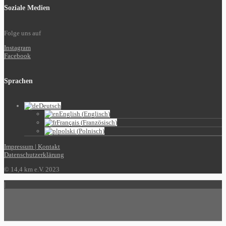
Soziale Medien
Folge uns auf
Instagram
Facebook
Sprachen
Deutsch
English
(
Englisch
)
Français
(
Französisch
)
polski
(
Polnisch
)
Impressum | Kontakt
Datenschutzerklärung
© 14,4 km e.V. 2023
|