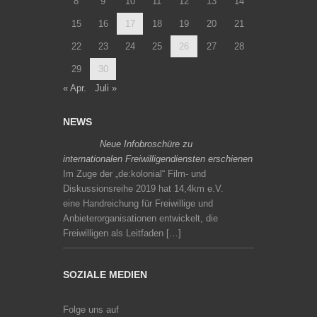
8
9
10
11
12
13
14
15
16
17
18
19
20
21
22
23
24
25
26
27
28
29
30
« Apr.
Juli »
NEWS
Neue Infobroschüre zu
internationalen Freiwilligendiensten erschienen
Im Zuge der „de:kolonial“ Film- und
Diskussionsreihe 2019 hat 14,4km e.V.
eine Handreichung für Freiwillige und
Anbieterorganisationen entwickelt, die
Freiwilligen als Leitfaden […]
SOZIALE MEDIEN
Folge uns auf