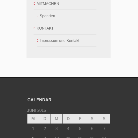
MITMACHEN
Spenden
KONTAKT
Impressum und Kontakt
CALENDAR
JUNI 2015
M
D
M
D
F
S
S
1
2
3
4
5
6
7