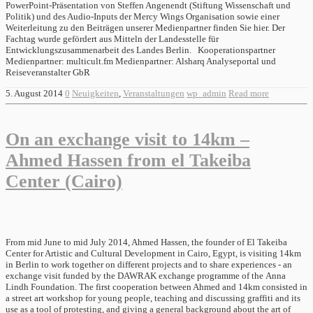
PowerPoint-Präsentation von Steffen Angenendt (Stiftung Wissenschaft und
Politik) und des Audio-Inputs der Mercy Wings Organisation sowie einer
Weiterleitung zu den Beiträgen unserer Medienpartner finden Sie hier. Der
Fachtag wurde gefördert aus Mitteln der Landesstelle für
Entwicklungszusammenarbeit des Landes Berlin. Kooperationspartner
Medienpartner: multicult.fm Medienpartner: Alsharq Analyseportal und
Reiseveranstalter GbR
5. August 2014
0
Neuigkeiten
,
Veranstaltungen
wp_admin
Read more
On an exchange visit to 14km –
Ahmed Hassen from el Takeiba
Center (Cairo)
From mid June to mid July 2014, Ahmed Hassen, the founder of El Takeiba
Center for Artistic and Cultural Development in Cairo, Egypt, is visiting 14km
in Berlin to work together on different projects and to share experiences - an
exchange visit funded by the DAWRAK exchange programme of the Anna
Lindh Foundation. The first cooperation between Ahmed and 14km consisted in
a street art workshop for young people, teaching and discussing graffiti and its
use as a tool of protesting, and giving a general background about the art of