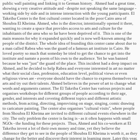
public wall painting and linking it to German history. Ahmed had a great time,
showing a very creative attitude and - despite not speaking the same language -
working side by side and in intense interaction with the young participants. El
Takeiba Center is the first cultural center located in the poor Cairo area of
Shoubra El Kheima. Ahmed, who is the director, intentionally opened it there,
wanting to create a space that provides access to arts and culture for the
inhabitants of the area who so far have been deprived of it. This is one of the
main reasons for why it expanded quickly and is now well-known among the
people of the district. The whole idea of ​​founding this center came about due to
a man called Rabea who was the guard of a famous art institute in Cairo. He
loved poetry so much that someday he tried to get the chance to get into the
institute and narrate a poem of his own to the audience. Yet he was banned
because he was "just" the guard of the place. This incident had a deep impact on
Ahmed, and he decided to help Rabea and everyone interested in art no matter
what their social class, profession, education level, political views or even
religious views are - everyone should have the chance to express themselves via
arts and try out their talents. Ahmed believes in the power of art to change what
words and arguments cannot. The El Takeiba Center has various projects and
organises workshops for different groups of people according to their age,
gender, and interests and covering different topics and different artistic
methods, from acting, directing, improvising on stage, singing, comic drawing
to caricature painting. The center also organises "cultural visits", where people
from Shoubra El Kheima are invited to different cultural events elsewhere in the
city. The only problem the center is facing is - as it often happens with small
NGOs - the funding for these projects. Thus, Ahmed and his co-workers at El
Takeiba invest a lot of their own money and time, yet they believe the
difference they get to see in the people of Shoubra El Kheima is worth it, as they
change for the better and discover their interest in learning more. Later this year,