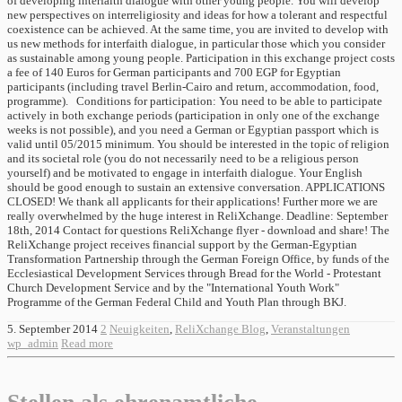
of developing interfaith dialogue with other young people. You will develop
new perspectives on interreligiosity and ideas for how a tolerant and respectful
coexistence can be achieved. At the same time, you are invited to develop with
us new methods for interfaith dialogue, in particular those which you consider
as sustainable among young people. Participation in this exchange project costs
a fee of 140 Euros for German participants and 700 EGP for Egyptian
participants (including travel Berlin-Cairo and return, accommodation, food,
programme). Conditions for participation: You need to be able to participate
actively in both exchange periods (participation in only one of the exchange
weeks is not possible), and you need a German or Egyptian passport which is
valid until 05/2015 minimum. You should be interested in the topic of religion
and its societal role (you do not necessarily need to be a religious person
yourself) and be motivated to engage in interfaith dialogue. Your English
should be good enough to sustain an extensive conversation. APPLICATIONS
CLOSED! We thank all applicants for their applications! Further more we are
really overwhelmed by the huge interest in ReliXchange. Deadline: September
18th, 2014 Contact for questions ReliXchange flyer - download and share! The
ReliXchange project receives financial support by the German-Egyptian
Transformation Partnership through the German Foreign Office, by funds of the
Ecclesiastical Development Services through Bread for the World - Protestant
Church Development Service and by the "International Youth Work"
Programme of the German Federal Child and Youth Plan through BKJ.
5. September 2014
2
Neuigkeiten
,
ReliXchange Blog
,
Veranstaltungen
wp_admin
Read more