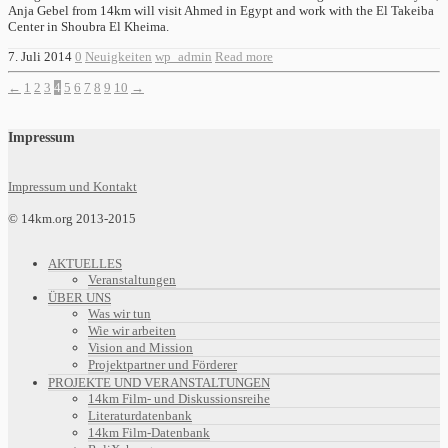
Anja Gebel from 14km will visit Ahmed in Egypt and work with the El Takeiba
Center in Shoubra El Kheima.
7. Juli 2014
0
Neuigkeiten
wp_admin
Read more
←
1
2
3
4
5
6
7
8
9
10
→
Impressum
Impressum und Kontakt
© 14km.org 2013-2015
AKTUELLES
Veranstaltungen
ÜBER UNS
Was wir tun
Wie wir arbeiten
Vision and Mission
Projektpartner und Förderer
PROJEKTE UND VERANSTALTUNGEN
14km Film- und Diskussionsreihe
Literaturdatenbank
14km Film-Datenbank