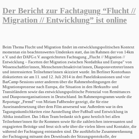
Der Bericht zur Fachtagung “Flucht //
Migration // Entwicklung” ist online
Beim Thema Flucht und Migration findet im entwicklungspolitischen Kontext
momentan ein beachtenswertes Umdenken statt, das im Rahmen der von 14km
e.V. und der DAFG e.V. ausgerichteten Fachtagung „Flucht // Migration //
Entwicklung – Facetten der Migration zwischen Nordafrika und Europa“ von
Wissenschaftler/innen, Menschenrechtsaktivist/innen, Diasporavertreter/innen
und interessierten Teilnehmer/innen skizziert wurde. Im Berliner Kontorhaus
diskutierten sie am 11. und 12. Juli 2014 in drei Paneldiskussionen und vier
BarCamp-Sessions unter anderem über die Rahmenbedingungen der
Migrationsprozesse nach Europa, die Situation in den Herkunfts- und
Transitländern sowie das entwicklungspolitische Potenzial von Remittances
und Diasporaorganisationen in Deutschland. Im Rahmenprogramm wurde die
Reportage „Fremd“ von Miriam Faßbender gezeigt, die für eine
Auseinandersetzung über dem Film anwesend war. Außerdem war in den
Tagungsräumlichkeiten eine Ausstellung über Fußball und Entwicklung in
Afrika installiert. Das 14km Team bedankt sich ganz herzlich bei allen
Teilnehmer/innen für ihr Kommen sowie für die zahlreichen interessanten und
engagierten Beiträge und freut sich sehr über die vielen Ideen und Kontakte, die
während der Fachtagung entstanden sind. Die ausführliche Zusammenfassung
der Fachtagung mitsamt den Downloads der Sitzungsprotokolle, der