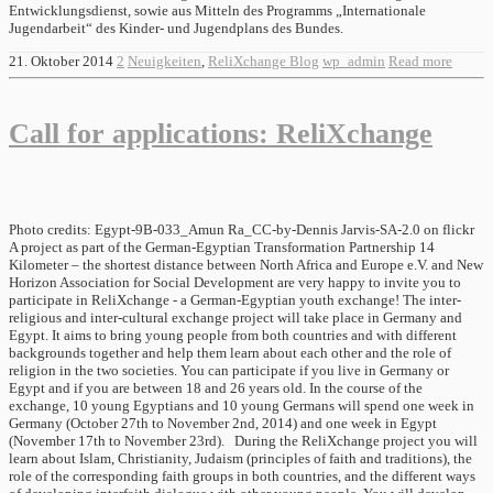
Entwicklungsdienst, sowie aus Mitteln des Programms „Internationale
Jugendarbeit“ des Kinder- und Jugendplans des Bundes.
21. Oktober 2014
2
Neuigkeiten
,
ReliXchange Blog
wp_admin
Read more
Call for applications: ReliXchange
Photo credits: Egypt-9B-033_Amun Ra_CC-by-Dennis Jarvis-SA-2.0 on flickr
A project as part of the German-Egyptian Transformation Partnership 14
Kilometer – the shortest distance between North Africa and Europe e.V. and New
Horizon Association for Social Development are very happy to invite you to
participate in ReliXchange - a German-Egyptian youth exchange! The inter-
religious and inter-cultural exchange project will take place in Germany and
Egypt. It aims to bring young people from both countries and with different
backgrounds together and help them learn about each other and the role of
religion in the two societies. You can participate if you live in Germany or
Egypt and if you are between 18 and 26 years old. In the course of the
exchange, 10 young Egyptians and 10 young Germans will spend one week in
Germany (October 27th to November 2nd, 2014) and one week in Egypt
(November 17th to November 23rd). During the ReliXchange project you will
learn about Islam, Christianity, Judaism (principles of faith and traditions), the
role of the corresponding faith groups in both countries, and the different ways