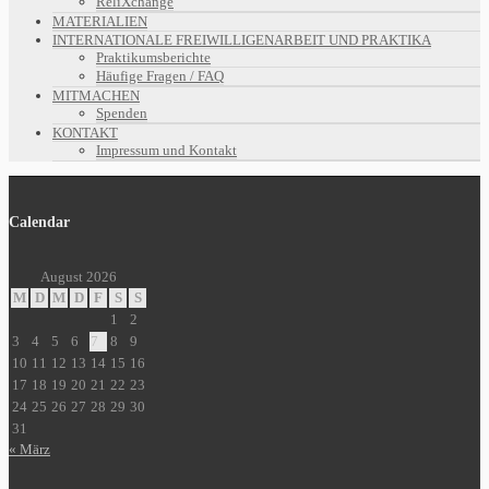
ReliXchange
MATERIALIEN
INTERNATIONALE FREIWILLIGENARBEIT UND PRAKTIKA
Praktikumsberichte
Häufige Fragen / FAQ
MITMACHEN
Spenden
KONTAKT
Impressum und Kontakt
Calendar
August 2026
M
D
M
D
F
S
S
1
2
3
4
5
6
7
8
9
10
11
12
13
14
15
16
17
18
19
20
21
22
23
24
25
26
27
28
29
30
31
« März