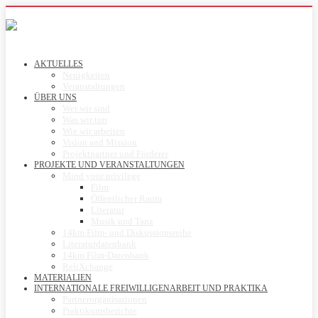
AKTUELLES
Neuigkeiten
Veranstaltungen
ÜBER UNS
Wer wir sind
Was wir tun
Wie wir arbeiten
Vision and Mission
Projektpartner und Förderer
PROJEKTE UND VERANSTALTUNGEN
Mind your privilege
Film
Öffentlicher Raum
Literatur
Musik und Tanz
14km Film- und Diskussionsreihe
Literaturdatenbank
14km Film-Datenbank
ReliXchange
MATERIALIEN
INTERNATIONALE FREIWILLIGENARBEIT UND PRAKTIKA
Partnerorganisationen
Praktikumsberichte