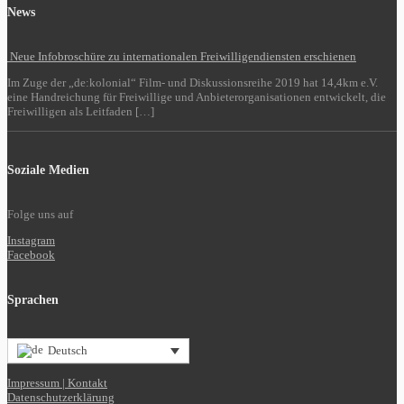
News
Neue Infobroschüre zu internationalen Freiwilligendiensten erschienen
Im Zuge der „de:kolonial“ Film- und Diskussionsreihe 2019 hat 14,4km e.V.
eine Handreichung für Freiwillige und Anbieterorganisationen entwickelt, die
Freiwilligen als Leitfaden […]
Soziale Medien
Folge uns auf
Instagram
Facebook
Sprachen
Deutsch
Impressum | Kontakt
Datenschutzerklärung