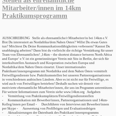
Stellen als ehrenamtliche
Mitarbeiter/innen im 14km
Praktikumsprogramm
AUSSCHREIBUNG Stelle als ehrenamtliche/r Mitarbeiter/in bei 14km e.V.
Bist Du interessiert an Nordafrika/dem Nahen Osten? Willst Du etwas Gutes
tun? Möchtest Du Deine Kommunikationsfähigkeiten verbessern? Kannst Du
unabhängig arbeiten? Dann bist du vielleicht die richtige Verstärkung für unser
Team von Ehrenamtlichen! ‚14km – the shortest distance between North Africa
and Europe‘ e.V. ist ein gemeinnütziger Verein mit Sitz in Berlin, der sich für
interkulturellen Austausch und Kooperation zwischen Europa und
Nordafrika/dem Nahen Osten einsetzt. Unser internationales
Praktikant/innenprogramm mit Nordafrika und dem Nahen Osten vermittelt
Freiwilligendienste bzw. Praktikumsstellen bei unseren Partnerorganisationen
in verschiedenen arabischen Ländern. Aber es ist nicht nur für Freiwillige, es
wird auch von Freiwilligen betrieben! Deshalb suchen wir derzeit vier
motivierte ehrenamtliche Mitarbeiter/innen, die uns im Programm unterstützen.
Für weitere Informationen zum Verein siehe www.14km.org Aufgaben
- Vermittlung von Praktikumsplätzen/Freiwilligendienststellen
- Kommunikation mit Bewerber/innen, Partnerorganisationen und 14km-
Kolleg/innen per Email - Durchführen von Interviews mit Bewerber/innen
per Skype - Auswertung von Profilbögen und Evaluationsbögen
- Aktualisierungen der Datenbank des Praktikant/innenprogramms