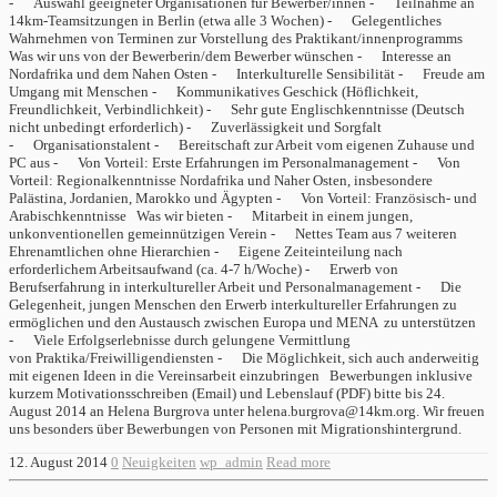
- Auswahl geeigneter Organisationen für Bewerber/innen - Teilnahme an
14km-Teamsitzungen in Berlin (etwa alle 3 Wochen) - Gelegentliches
Wahrnehmen von Terminen zur Vorstellung des Praktikant/innenprogramms
Was wir uns von der Bewerberin/dem Bewerber wünschen - Interesse an
Nordafrika und dem Nahen Osten - Interkulturelle Sensibilität - Freude am
Umgang mit Menschen - Kommunikatives Geschick (Höflichkeit,
Freundlichkeit, Verbindlichkeit) - Sehr gute Englischkenntnisse (Deutsch
nicht unbedingt erforderlich) - Zuverlässigkeit und Sorgfalt
- Organisationstalent - Bereitschaft zur Arbeit vom eigenen Zuhause und
PC aus - Von Vorteil: Erste Erfahrungen im Personalmanagement - Von
Vorteil: Regionalkenntnisse Nordafrika und Naher Osten, insbesondere
Palästina, Jordanien, Marokko und Ägypten - Von Vorteil: Französisch- und
Arabischkenntnisse Was wir bieten - Mitarbeit in einem jungen,
unkonventionellen gemeinnützigen Verein - Nettes Team aus 7 weiteren
Ehrenamtlichen ohne Hierarchien - Eigene Zeiteinteilung nach
erforderlichem Arbeitsaufwand (ca. 4-7 h/Woche) - Erwerb von
Berufserfahrung in interkultureller Arbeit und Personalmanagement - Die
Gelegenheit, jungen Menschen den Erwerb interkultureller Erfahrungen zu
ermöglichen und den Austausch zwischen Europa und MENA zu unterstützen
- Viele Erfolgserlebnisse durch gelungene Vermittlung
von Praktika/Freiwilligendiensten - Die Möglichkeit, sich auch anderweitig
mit eigenen Ideen in die Vereinsarbeit einzubringen Bewerbungen inklusive
kurzem Motivationsschreiben (Email) und Lebenslauf (PDF) bitte bis 24.
August 2014 an Helena Burgrova unter helena.burgrova@14km.org. Wir freuen
uns besonders über Bewerbungen von Personen mit Migrationshintergrund.
12. August 2014
0
Neuigkeiten
wp_admin
Read more