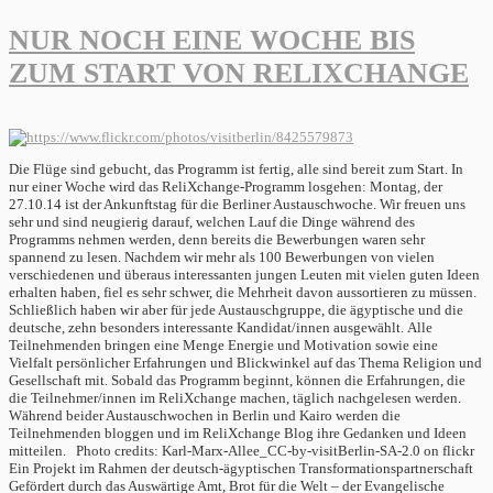
NUR NOCH EINE WOCHE BIS
ZUM START VON RELIXCHANGE
Die Flüge sind gebucht, das Programm ist fertig, alle sind bereit zum Start. In
nur einer Woche wird das ReliXchange-Programm losgehen: Montag, der
27.10.14 ist der Ankunftstag für die Berliner Austauschwoche. Wir freuen uns
sehr und sind neugierig darauf, welchen Lauf die Dinge während des
Programms nehmen werden, denn bereits die Bewerbungen waren sehr
spannend zu lesen. Nachdem wir mehr als 100 Bewerbungen von vielen
verschiedenen und überaus interessanten jungen Leuten mit vielen guten Ideen
erhalten haben, fiel es sehr schwer, die Mehrheit davon aussortieren zu müssen.
Schließlich haben wir aber für jede Austauschgruppe, die ägyptische und die
deutsche, zehn besonders interessante Kandidat/innen ausgewählt. Alle
Teilnehmenden bringen eine Menge Energie und Motivation sowie eine
Vielfalt persönlicher Erfahrungen und Blickwinkel auf das Thema Religion und
Gesellschaft mit. Sobald das Programm beginnt, können die Erfahrungen, die
die Teilnehmer/innen im ReliXchange machen, täglich nachgelesen werden.
Während beider Austauschwochen in Berlin und Kairo werden die
Teilnehmenden bloggen und im ReliXchange Blog ihre Gedanken und Ideen
mitteilen. Photo credits: Karl-Marx-Allee_CC-by-visitBerlin-SA-2.0 on flickr
Ein Projekt im Rahmen der deutsch-ägyptischen Transformationspartnerschaft
Gefördert durch das Auswärtige Amt, Brot für die Welt – der Evangelische