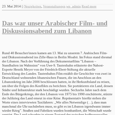
23. Mai 2014
0
Neuigkeiten
,
Veranstaltungen
wp_admin
Read more
Das war unser Arabischer Film- und
Diskussionsabend zum Libanon
Rund 40 Besucher/innen kamen am 13. Mai zu unserem 7. Arabischen Film-
und Diskussionsabend ins Zille-Haus in Berlin Moabit. Im Fokus stand diesmal
der Libanon. Nach der Vorführung des Dokumentarfilms “Libanon –
Standhalten im Wahnsinn“ von Uwe-S. Tautenhahn erläuterte der Nahost-
Experte Henrik Meyer von der Friedrich-Ebert-Stiftung die aktuelle
Entwicklung des Landes. Tautenhahns Film erzählt die Geschichte von zwei in
Deutschland wohnenden libanesischen Frauen, die im Anschluss an den
Libanonkrieg im Jahr 2006 beschlossen hatten, in ihr Herkunftsland zu reisen,
um über die Folgen des Konflikts zu berichten. Sie porträtieren ein Land, dessen
Städte und Infrastruktur stark beschädigt wurden. Sechzehn Jahre nach dem
Ende des Bürgerkriegs, der den Libanon von 1975 bis 1990 erschütterte, stürzte
der Julikrieg das Land erneut in eine Krise. Repräsentativ hierfür stehen die
Worte eines interviewten Taxifahrers: „Wie alles Notwendige (…), dass man
manchmal die Uhr nachdrehen muss, so gibt es im Libanon irgendwann immer
wieder Krieg”. Straßen und Fabriken wurden bombardiert, die Wirtschaft wurde
zerstört. Das Land schwebte in einem Zustand der zwischen hoffnungsvoller