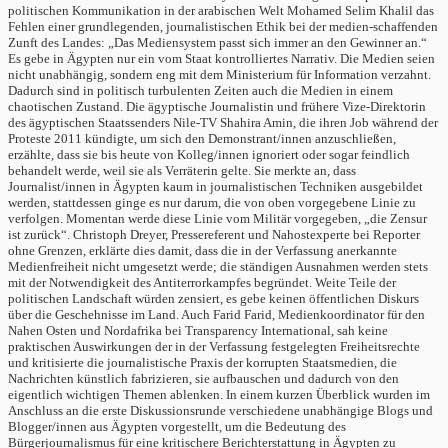
politischen Kommunikation in der arabischen Welt Mohamed Selim Khalil das
Fehlen einer grundlegenden, journalistischen Ethik bei der medien-schaffenden
Zunft des Landes: „Das Mediensystem passt sich immer an den Gewinner an.“
Es gebe in Ägypten nur ein vom Staat kontrolliertes Narrativ. Die Medien seien
nicht unabhängig, sondern eng mit dem Ministerium für Information verzahnt.
Dadurch sind in politisch turbulenten Zeiten auch die Medien in einem
chaotischen Zustand. Die ägyptische Journalistin und frühere Vize-Direktorin
des ägyptischen Staatssenders Nile-TV Shahira Amin, die ihren Job während der
Proteste 2011 kündigte, um sich den Demonstrant/innen anzuschließen,
erzählte, dass sie bis heute von Kolleg/innen ignoriert oder sogar feindlich
behandelt werde, weil sie als Verräterin gelte. Sie merkte an, dass
Journalist/innen in Ägypten kaum in journalistischen Techniken ausgebildet
werden, stattdessen ginge es nur darum, die von oben vorgegebene Linie zu
verfolgen. Momentan werde diese Linie vom Militär vorgegeben, „die Zensur
ist zurück“. Christoph Dreyer, Pressereferent und Nahostexperte bei Reporter
ohne Grenzen, erklärte dies damit, dass die in der Verfassung anerkannte
Medienfreiheit nicht umgesetzt werde; die ständigen Ausnahmen werden stets
mit der Notwendigkeit des Antiterrorkampfes begründet. Weite Teile der
politischen Landschaft würden zensiert, es gebe keinen öffentlichen Diskurs
über die Geschehnisse im Land. Auch Farid Farid, Medienkoordinator für den
Nahen Osten und Nordafrika bei Transparency International, sah keine
praktischen Auswirkungen der in der Verfassung festgelegten Freiheitsrechte
und kritisierte die journalistische Praxis der korrupten Staatsmedien, die
Nachrichten künstlich fabrizieren, sie aufbauschen und dadurch von den
eigentlich wichtigen Themen ablenken. In einem kurzen Überblick wurden im
Anschluss an die erste Diskussionsrunde verschiedene unabhängige Blogs und
Blogger/innen aus Ägypten vorgestellt, um die Bedeutung des
Bürgerjournalismus für eine kritischere Berichterstattung in Ägypten zu