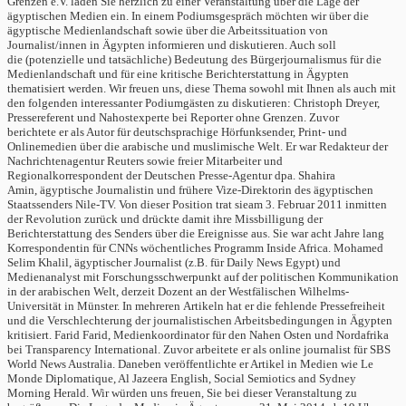
Grenzen e.V. laden Sie herzlich zu einer Veranstaltung über die Lage der
ägyptischen Medien ein. In einem Podiumsgespräch möchten wir über die
ägyptische Medienlandschaft sowie über die Arbeitssituation von
Journalist/innen in Ägypten informieren und diskutieren. Auch soll
die (potenzielle und tatsächliche) Bedeutung des Bürgerjournalismus für die
Medienlandschaft und für eine kritische Berichterstattung in Ägypten
thematisiert werden. Wir freuen uns, diese Thema sowohl mit Ihnen als auch mit
den folgenden interessanter Podiumgästen zu diskutieren: Christoph Dreyer,
Pressereferent und Nahostexperte bei Reporter ohne Grenzen. Zuvor
berichtete er als Autor für deutschsprachige Hörfunksender, Print- und
Onlinemedien über die arabische und muslimische Welt. Er war Redakteur der
Nachrichtenagentur Reuters sowie freier Mitarbeiter und
Regionalkorrespondent der Deutschen Presse-Agentur dpa. Shahira
Amin, ägyptische Journalistin und frühere Vize-Direktorin des ägyptischen
Staatssenders Nile-TV. Von dieser Position trat sieam 3. Februar 2011 inmitten
der Revolution zurück und drückte damit ihre Missbilligung der
Berichterstattung des Senders über die Ereignisse aus. Sie war acht Jahre lang
Korrespondentin für CNNs wöchentliches Programm Inside Africa. Mohamed
Selim Khalil, ägyptischer Journalist (z.B. für Daily News Egypt) und
Medienanalyst mit Forschungsschwerpunkt auf der politischen Kommunikation
in der arabischen Welt, derzeit Dozent an der Westfälischen Wilhelms-
Universität in Münster. In mehreren Artikeln hat er die fehlende Pressefreiheit
und die Verschlechterung der journalistischen Arbeitsbedingungen in Ägypten
kritisiert. Farid Farid, Medienkoordinator für den Nahen Osten und Nordafrika
bei Transparency International. Zuvor arbeitete er als online journalist für SBS
World News Australia. Daneben veröffentlichte er Artikel in Medien wie Le
Monde Diplomatique, Al Jazeera English, Social Semiotics and Sydney
Morning Herald. Wir würden uns freuen, Sie bei dieser Veranstaltung zu