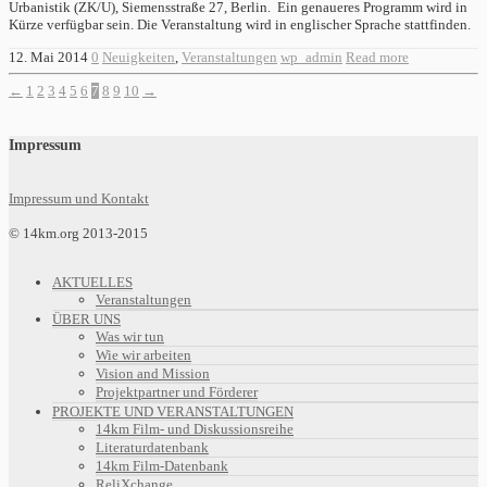
Urbanistik (ZK/U), Siemensstraße 27, Berlin. Ein genaueres Programm wird in
Kürze verfügbar sein. Die Veranstaltung wird in englischer Sprache stattfinden.
12. Mai 2014
0
Neuigkeiten
,
Veranstaltungen
wp_admin
Read more
←
1
2
3
4
5
6
7
8
9
10
→
Impressum
Impressum und Kontakt
© 14km.org 2013-2015
AKTUELLES
Veranstaltungen
ÜBER UNS
Was wir tun
Wie wir arbeiten
Vision and Mission
Projektpartner und Förderer
PROJEKTE UND VERANSTALTUNGEN
14km Film- und Diskussionsreihe
Literaturdatenbank
14km Film-Datenbank
ReliXchange