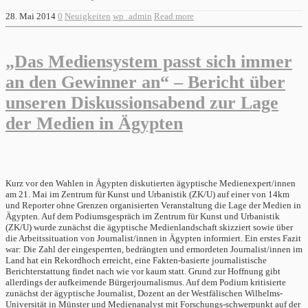
28. Mai 2014
0
Neuigkeiten
wp_admin
Read more
„Das Mediensystem passt sich immer
an den Gewinner an“ – Bericht über
unseren Diskussionsabend zur Lage
der Medien in Ägypten
Kurz vor den Wahlen in Ägypten diskutierten ägyptische Medienexpert/innen
am 21. Mai im Zentrum für Kunst und Urbanistik (ZK/U) auf einer von 14km
und Reporter ohne Grenzen organisierten Veranstaltung die Lage der Medien in
Ägypten. Auf dem Podiumsgespräch im Zentrum für Kunst und Urbanistik
(ZK/U) wurde zunächst die ägyptische Medienlandschaft skizziert sowie über
die Arbeitssituation von Journalist/innen in Ägypten informiert. Ein erstes Fazit
war: Die Zahl der eingesperrten, bedrängten und ermordeten Journalist/innen im
Land hat ein Rekordhoch erreicht, eine Fakten-basierte journalistische
Berichterstattung findet nach wie vor kaum statt. Grund zur Hoffnung gibt
allerdings der aufkeimende Bürgerjournalismus. Auf dem Podium kritisierte
zunächst der ägyptische Journalist, Dozent an der Westfälischen Wilhelms-
Universität in Münster und Medienanalyst mit Forschungs-schwerpunkt auf der