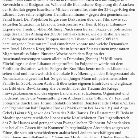
Zuversicht und Resignation. Während die libanesische Regierung die Attacken
der Hisbollah gegen israelische Milizen verurteilte, einte der 33-Tage-Krieg den
Libanon über seine religiösen Trennlinien hinaus – gegen den gemeinsamen
Feind Israel. Der Projektion folgte eine Diskussion über den Film sowie zur
aktuellen Situation im Libanon. Gastsprecher war Henrik Meyer, Libanon-
Experte der Friedrich-Ebert-Stiftung. Nach einer kurzen Skizze der politischen
Lage des Landes Anfang der 2000er Jahre erklärte er, wie die Hisbollah nach
dem Abzug der syrischen Truppen aus dem Libanon im Jahr 2005 ihre
herausragende Position im Land einnehmen konnte und welche Dynamiken
zum Israel-Libanon Krieg führten, der in kürzester Zeit zu einem imposanten
Migrationsfluss führte. Nur eine Woche nach dem Beginn der
Auseinandersetzungen waren allein in Damaskus (Syrien) 1½ Millionen
Flüchtlinge aus dem Libanon eingetroffen. Im Folgenden wurde mit dem
Publikum diskutiert, welche Folgen des Konflikts heute noch im Libanon zu
sehen sind und inwieweit sich die lokale Bevölkerung an den Kriegszustand als
Normalzustand gewöhnt hat. So gab ein junger Mann mit palestinensischer
Familie im Süd-Libanon Auskunft über seine eigenen Eindrücke und ergänzte
das Bild einer Bevölkerung, die versucht, über das Trauma des Kriegs
hinwegzukommen und das eigene Land wieder aufzubauen. Organisiert und
moderiert wurde die Veranstaltung von Andreas Fricke (14km e.V.). Text und
Fotografie durch Elisa Totino, Redaktion Steffen Benzler (beide 14km e.V.). Bei
der Organisation half Eugénie Rooke (Praktikantin bei 14km e.V.) und Anja
Gebel (14km e.V.), sowie das Team des Zille-Hauses. Das Restaurant El Reda in
Moabit sponsorte reichliche libanesische Köstlichkeiten. Der Jugendbereich
des Zille-Hauses wird getragen vom Evangelischen Klubheim. Wir bedanken
uns bei allen Gästen für ihr Kommen! In regelmäßigen Abständen zeigen wir
Filme, die sich mit verschiedenen arabischen Ländern beschäftigen und
diskutieren anschließend mit Gästen aus Moabit sowie mit Länder-Expert/innen