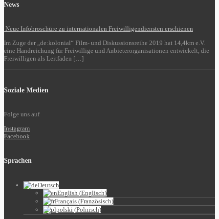
News
Neue Infobroschüre zu internationalen Freiwilligendiensten erschienen
Im Zuge der „de:kolonial“ Film- und Diskussionsreihe 2019 hat 14,4km e.V.
eine Handreichung für Freiwillige und Anbieterorganisationen entwickelt, die
Freiwilligen als Leitfaden […]
Soziale Medien
Folge uns auf
Instagram
Facebook
Sprachen
Deutsch
English
(
Englisch
)
Français
(
Französisch
)
polski
(
Polnisch
)