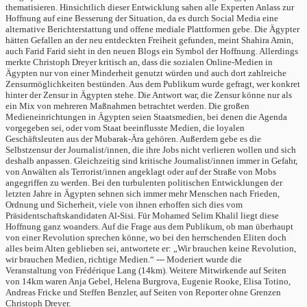
thematisieren. Hinsichtlich dieser Entwicklung sahen alle Experten Anlass zur
Hoffnung auf eine Besserung der Situation, da es durch Social Media eine
alternative Berichterstattung und offene mediale Plattformen gebe. Die Ägypter
hätten Gefallen an der neu entdeckten Freiheit gefunden, meint Shahira Amin,
auch Farid Farid sieht in den neuen Blogs ein Symbol der Hoffnung. Allerdings
merkte Christoph Dreyer kritisch an, dass die sozialen Online-Medien in
Ägypten nur von einer Minderheit genutzt würden und auch dort zahlreiche
Zensurmöglichkeiten bestünden. Aus dem Publikum wurde gefragt, wer konkret
hinter der Zensur in Ägypten stehe. Die Antwort war, die Zensur könne nur als
ein Mix von mehreren Maßnahmen betrachtet werden. Die großen
Medieneinrichtungen in Ägypten seien Staatsmedien, bei denen die Agenda
vorgegeben sei, oder vom Staat beeinflusste Medien, die loyalen
Geschäftsleuten aus der Mubarak-Ära gehören. Außerdem gebe es die
Selbstzensur der Journalist/innen, die ihre Jobs nicht verlieren wollen und sich
deshalb anpassen. Gleichzeitig sind kritische Journalist/innen immer in Gefahr,
von Anwälten als Terrorist/innen angeklagt oder auf der Straße von Mobs
angegriffen zu werden. Bei den turbulenten politischen Entwicklungen der
letzten Jahre in Ägypten sehnen sich immer mehr Menschen nach Frieden,
Ordnung und Sicherheit, viele von ihnen erhoffen sich dies vom
Präsidentschaftskandidaten Al-Sisi. Für Mohamed Selim Khalil liegt diese
Hoffnung ganz woanders. Auf die Frage aus dem Publikum, ob man überhaupt
von einer Revolution sprechen könne, wo bei den herrschenden Eliten doch
alles beim Alten geblieben sei, antwortete er: „Wir brauchen keine Revolution,
wir brauchen Medien, richtige Medien.“ --- Moderiert wurde die
Veranstaltung von Frédérique Lang (14km). Weitere Mitwirkende auf Seiten
von 14km waren Anja Gebel, Helena Burgrova, Eugenie Rooke, Elisa Totino,
Andreas Fricke und Steffen Benzler, auf Seiten von Reporter ohne Grenzen
Christoph Dreyer.