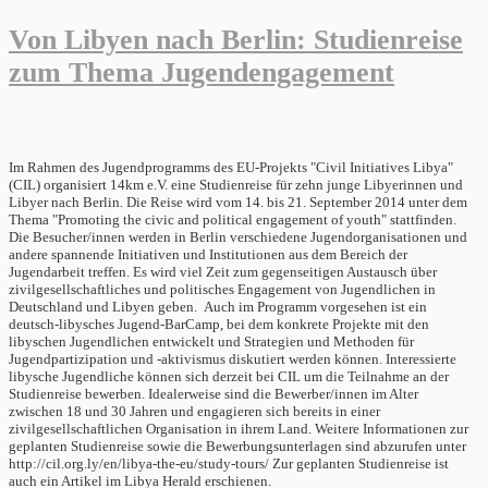
Von Libyen nach Berlin: Studienreise
zum Thema Jugendengagement
Im Rahmen des Jugendprogramms des EU-Projekts "Civil Initiatives Libya"
(CIL) organisiert 14km e.V. eine Studienreise für zehn junge Libyerinnen und
Libyer nach Berlin. Die Reise wird vom 14. bis 21. September 2014 unter dem
Thema "Promoting the civic and political engagement of youth" stattfinden.
Die Besucher/innen werden in Berlin verschiedene Jugendorganisationen und
andere spannende Initiativen und Institutionen aus dem Bereich der
Jugendarbeit treffen. Es wird viel Zeit zum gegenseitigen Austausch über
zivilgesellschaftliches und politisches Engagement von Jugendlichen in
Deutschland und Libyen geben. Auch im Programm vorgesehen ist ein
deutsch-libysches Jugend-BarCamp, bei dem konkrete Projekte mit den
libyschen Jugendlichen entwickelt und Strategien und Methoden für
Jugendpartizipation und -aktivismus diskutiert werden können. Interessierte
libysche Jugendliche können sich derzeit bei CIL um die Teilnahme an der
Studienreise bewerben. Idealerweise sind die Bewerber/innen im Alter
zwischen 18 und 30 Jahren und engagieren sich bereits in einer
zivilgesellschaftlichen Organisation in ihrem Land. Weitere Informationen zur
geplanten Studienreise sowie die Bewerbungsunterlagen sind abzurufen unter
http://cil.org.ly/en/libya-the-eu/study-tours/ Zur geplanten Studienreise ist
auch ein Artikel im Libya Herald erschienen.