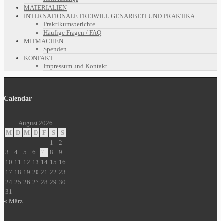
MATERIALIEN
INTERNATIONALE FREIWILLIGENARBEIT UND PRAKTIKA
Praktikumsberichte
Häufige Fragen / FAQ
MITMACHEN
Spenden
KONTAKT
Impressum und Kontakt
Calendar
August 2026
M
D
M
D
F
S
S
1
2
3
4
5
6
7
8
9
10
11
12
13
14
15
16
17
18
19
20
21
22
23
24
25
26
27
28
29
30
31
« März