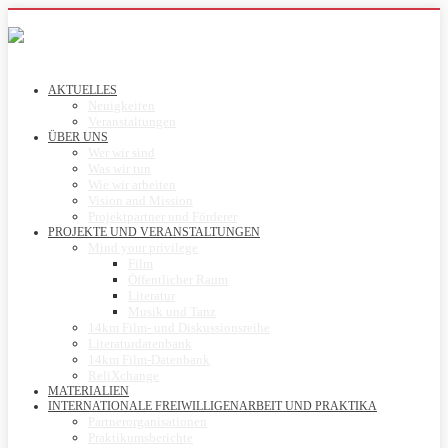
AKTUELLES
Neuigkeiten
Veranstaltungen
ÜBER UNS
Wer wir sind
Was wir tun
Wie wir arbeiten
Vision and Mission
Projektpartner und Förderer
PROJEKTE UND VERANSTALTUNGEN
Mind your privilege
Film
Öffentlicher Raum
Literatur
Musik und Tanz
14km Film- und Diskussionsreihe
Literaturdatenbank
14km Film-Datenbank
ReliXchange
MATERIALIEN
INTERNATIONALE FREIWILLIGENARBEIT UND PRAKTIKA
Partnerorganisationen
Praktikumsberichte