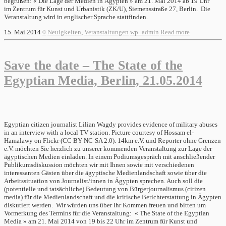
begrüßen: « Die Lage der Medien in Ägypten » am 21. Mai 2014 ab 19 Uhr
im Zentrum für Kunst und Urbanistik (ZK/U), Siemensstraße 27, Berlin. Die
Veranstaltung wird in englischer Sprache stattfinden.
15. Mai 2014
0
Neuigkeiten
,
Veranstaltungen
wp_admin
Read more
Save the date – The State of the
Egyptian Media, Berlin, 21.05.2014
Egyptian citizen journalist Lilian Wagdy provides evidence of military abuses
in an interview with a local TV station. Picture courtesy of Hossam el-
Hamalawy on Flickr (CC BY-NC-SA 2.0). 14km e.V. und Reporter ohne Grenzen
e.V. möchten Sie herzlich zu unserer kommenden Veranstaltung zur Lage der
ägyptischen Medien einladen. In einem Podiumsgespräch mit anschließender
Publikumsdiskussion möchten wir mit Ihnen sowie mit verschiedenen
interessanten Gästen über die ägyptische Medienlandschaft sowie über die
Arbeitssituation von Journalist/innen in Ägypten sprechen. Auch soll die
(potentielle und tatsächliche) Bedeutung von Bürgerjournalismus (citizen
media) für die Medienlandschaft und die kritische Berichterstattung in Ägypten
diskutiert werden. Wir würden uns über Ihr Kommen freuen und bitten um
Vormerkung des Termins für die Veranstaltung: « The State of the Egyptian
Media » am 21. Mai 2014 von 19 bis 22 Uhr im Zentrum für Kunst und