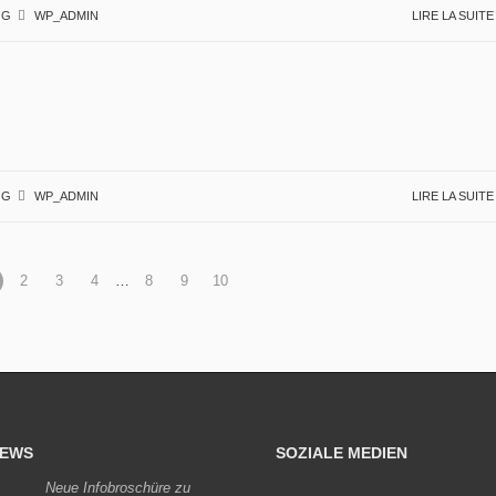
OG
WP_ADMIN
LIRE LA SUIT
OG
WP_ADMIN
LIRE LA SUIT
2
3
4
…
8
9
10
EWS
SOZIALE MEDIEN
Neue Infobroschüre zu