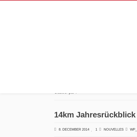
Archives annu
2014
Classer par :
14km Jahresrückblick 
8. DECEMBER 2014
1
NOUVELLES
WP_