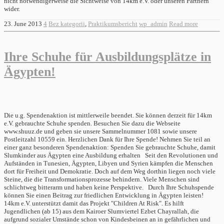
nicht notwendigerweise die Sichtweise von 14km e.V. oder unseren Partnern
wider.
23. June 2013
4
Bez kategorii
,
Praktikumsbericht
wp_admin
Read more
Ihre Schuhe für Ausbildungsplätze in
Ägypten!
Die u.g. Spendenaktion ist mittlerweile beendet. Sie können derzeit für 14km
e.V. gebrauchte Schuhe spenden. Besuchen Sie dazu die Webseite
www.shuuz.de und geben sie unsere Sammelnummer 1081 sowie unsere
Postleitzahl 10559 ein. Herzlichen Dank für Ihre Spende! Nehmen Sie teil an
einer ganz besonderen Spendenaktion: Spenden Sie gebrauchte Schuhe, damit
Slumkinder aus Ägypten eine Ausbildung erhalten Seit den Revolutionen und
Aufständen in Tunesien, Ägypten, Libyen und Syrien kämpfen die Menschen
dort für Freiheit und Demokratie. Doch auf dem Weg dorthin liegen noch viele
Steine, die die Transformationsprozesse behindern. Viele Menschen sind
schlichtweg bitterarm und haben keine Perspektive. Durch Ihre Schuhspende
können Sie einen Beitrag zur friedlichen Entwicklung in Ägypten leisten!
14km e.V. unterstützt damit das Projekt "Children At Risk". Es hilft
Jugendlichen (ab 15) aus dem Kairoer Slumviertel Ezbet Chayrallah, die
aufgrund sozialer Umstände schon von Kindesbeinen an in gefährlichen und