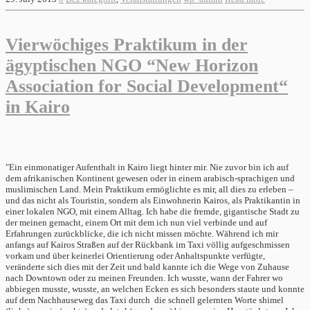
Vierwöchiges Praktikum in der
ägyptischen NGO “New Horizon
Association for Social Development“
in Kairo
"Ein einmonatiger Aufenthalt in Kairo liegt hinter mir. Nie zuvor bin ich auf
dem afrikanischen Kontinent gewesen oder in einem arabisch-sprachigen und
muslimischen Land. Mein Praktikum ermöglichte es mir, all dies zu erleben –
und das nicht als Touristin, sondern als Einwohnerin Kairos, als Praktikantin in
einer lokalen NGO, mit einem Alltag. Ich habe die fremde, gigantische Stadt zu
der meinen gemacht, einem Ort mit dem ich nun viel verbinde und auf
Erfahrungen zurückblicke, die ich nicht missen möchte. Während ich mir
anfangs auf Kairos Straßen auf der Rückbank im Taxi völlig aufgeschmissen
vorkam und über keinerlei Orientierung oder Anhaltspunkte verfügte,
veränderte sich dies mit der Zeit und bald kannte ich die Wege von Zuhause
nach Downtown oder zu meinen Freunden. Ich wusste, wann der Fahrer wo
abbiegen musste, wusste, an welchen Ecken es sich besonders staute und konnte
auf dem Nachhauseweg das Taxi durch die schnell gelernten Worte shimel