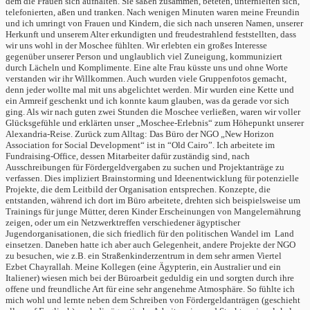
dem die Frauen sich aufhalten. Sie saßen zusammen, beteten, unterhielten sich,
telefonierten, aßen und tranken. Nach wenigen Minuten waren meine Freundin
und ich umringt von Frauen und Kindern, die sich nach unseren Namen, unserer
Herkunft und unserem Alter erkundigten und freudestrahlend feststellten, dass
wir uns wohl in der Moschee fühlten. Wir erlebten ein großes Interesse
gegenüber unserer Person und unglaublich viel Zuneigung, kommuniziert
durch Lächeln und Komplimente. Eine alte Frau küsste uns und ohne Worte
verstanden wir ihr Willkommen. Auch wurden viele Gruppenfotos gemacht,
denn jeder wollte mal mit uns abgelichtet werden. Mir wurden eine Kette und
ein Armreif geschenkt und ich konnte kaum glauben, was da gerade vor sich
ging. Als wir nach guten zwei Stunden die Moschee verließen, waren wir voller
Glücksgefühle und erklärten unser „Moschee-Erlebnis“ zum Höhepunkt unserer
Alexandria-Reise. Zurück zum Alltag: Das Büro der NGO „New Horizon
Association for Social Development“ ist in “Old Cairo”. Ich arbeitete im
Fundraising-Office, dessen Mitarbeiter dafür zuständig sind, nach
Ausschreibungen für Fördergeldvergaben zu suchen und Projektanträge zu
verfassen. Dies impliziert Brainstorming und Ideenentwicklung für potenzielle
Projekte, die dem Leitbild der Organisation entsprechen. Konzepte, die
entstanden, während ich dort im Büro arbeitete, drehten sich beispielsweise um
Trainings für junge Mütter, deren Kinder Erscheinungen von Mangelernährung
zeigen, oder um ein Netzwerktreffen verschiedener ägyptischer
Jugendorganisationen, die sich friedlich für den politischen Wandel im Land
einsetzen. Daneben hatte ich aber auch Gelegenheit, andere Projekte der NGO
zu besuchen, wie z.B. ein Straßenkinderzentrum in dem sehr armen Viertel
Ezbet Chayrallah. Meine Kollegen (eine Ägypterin, ein Australier und ein
Italiener) wiesen mich bei der Büroarbeit geduldig ein und sorgten durch ihre
offene und freundliche Art für eine sehr angenehme Atmosphäre. So fühlte ich
mich wohl und lernte neben dem Schreiben von Fördergeldanträgen (geschieht