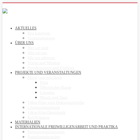
AKTUELLES
Bez kategorii
Veranstaltungen
ÜBER UNS
Wer wir sind
Was wir tun
Wie wir arbeiten
Vision and Mission
Projektpartner und Förderer
PROJEKTE UND VERANSTALTUNGEN
Mind your privilege
Film
Öffentlicher Raum
Literatur
Musik und Tanz
14km Film- und Diskussionsreihe
Literaturdatenbank
14km Film-Datenbank
ReliXchange
MATERIALIEN
INTERNATIONALE FREIWILLIGENARBEIT UND PRAKTIKA
Partnerorganisationen
Praktikumsberichte