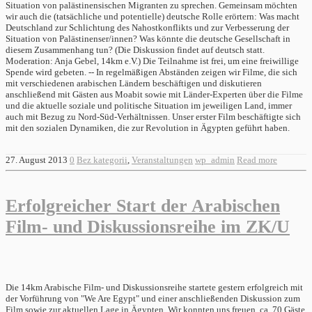
Situation von palästinensischen Migranten zu sprechen. Gemeinsam möchten
wir auch die (tatsächliche und potentielle) deutsche Rolle erörtern: Was macht
Deutschland zur Schlichtung des Nahostkonflikts und zur Verbesserung der
Situation von Palästinenser/innen? Was könnte die deutsche Gesellschaft in
diesem Zusammenhang tun? (Die Diskussion findet auf deutsch statt.
Moderation: Anja Gebel, 14km e.V.) Die Teilnahme ist frei, um eine freiwillige
Spende wird gebeten. -- In regelmäßigen Abständen zeigen wir Filme, die sich
mit verschiedenen arabischen Ländern beschäftigen und diskutieren
anschließend mit Gästen aus Moabit sowie mit Länder-Experten über die Filme
und die aktuelle soziale und politische Situation im jeweiligen Land, immer
auch mit Bezug zu Nord-Süd-Verhältnissen. Unser erster Film beschäftigte sich
mit den sozialen Dynamiken, die zur Revolution in Ägypten geführt haben.
27. August 2013
0
Bez kategorii
,
Veranstaltungen
wp_admin
Read more
Erfolgreicher Start der Arabischen
Film- und Diskussionsreihe im ZK/U
Die 14km Arabische Film- und Diskussionsreihe startete gestern erfolgreich mit
der Vorführung von "We Are Egypt" und einer anschließenden Diskussion zum
Film sowie zur aktuellen Lage in Ägypten. Wir konnten uns freuen, ca. 70 Gäste