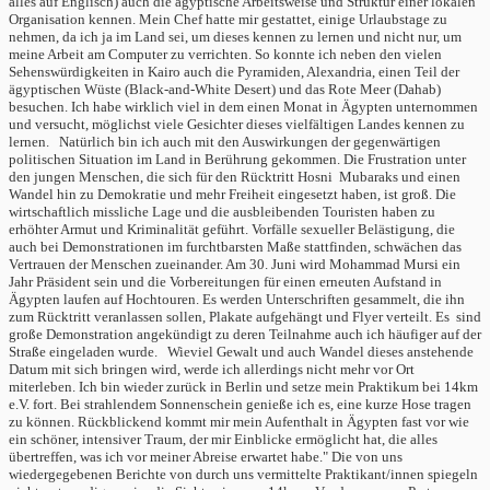
alles auf Englisch) auch die ägyptische Arbeitsweise und Struktur einer lokalen
Organisation kennen. Mein Chef hatte mir gestattet, einige Urlaubstage zu
nehmen, da ich ja im Land sei, um dieses kennen zu lernen und nicht nur, um
meine Arbeit am Computer zu verrichten. So konnte ich neben den vielen
Sehenswürdigkeiten in Kairo auch die Pyramiden, Alexandria, einen Teil der
ägyptischen Wüste (Black-and-White Desert) und das Rote Meer (Dahab)
besuchen. Ich habe wirklich viel in dem einen Monat in Ägypten unternommen
und versucht, möglichst viele Gesichter dieses vielfältigen Landes kennen zu
lernen. Natürlich bin ich auch mit den Auswirkungen der gegenwärtigen
politischen Situation im Land in Berührung gekommen. Die Frustration unter
den jungen Menschen, die sich für den Rücktritt Hosni Mubaraks und einen
Wandel hin zu Demokratie und mehr Freiheit eingesetzt haben, ist groß. Die
wirtschaftlich missliche Lage und die ausbleibenden Touristen haben zu
erhöhter Armut und Kriminalität geführt. Vorfälle sexueller Belästigung, die
auch bei Demonstrationen im furchtbarsten Maße stattfinden, schwächen das
Vertrauen der Menschen zueinander. Am 30. Juni wird Mohammad Mursi ein
Jahr Präsident sein und die Vorbereitungen für einen erneuten Aufstand in
Ägypten laufen auf Hochtouren. Es werden Unterschriften gesammelt, die ihn
zum Rücktritt veranlassen sollen, Plakate aufgehängt und Flyer verteilt. Es sind
große Demonstration angekündigt zu deren Teilnahme auch ich häufiger auf der
Straße eingeladen wurde. Wieviel Gewalt und auch Wandel dieses anstehende
Datum mit sich bringen wird, werde ich allerdings nicht mehr vor Ort
miterleben. Ich bin wieder zurück in Berlin und setze mein Praktikum bei 14km
e.V. fort. Bei strahlendem Sonnenschein genieße ich es, eine kurze Hose tragen
zu können. Rückblickend kommt mir mein Aufenthalt in Ägypten fast vor wie
ein schöner, intensiver Traum, der mir Einblicke ermöglicht hat, die alles
übertreffen, was ich vor meiner Abreise erwartet habe." Die von uns
wiedergegebenen Berichte von durch uns vermittelte Praktikant/innen spiegeln