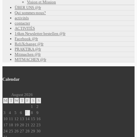
Vision et Mission
ÜBER UNS @fr
Qui sommes-nous?
activités
contacter
ACTIVITÉS
14km Newsletter bestellen @fr
Facebook @fr
ReliXchange @fr
PRAKTIKA @fr
Mitmachen @fr
MITMACHEN @fr
Calendar
August 2026
M
T
W
T
F
S
S
1
2
3
4
5
6
7
8
9
10
11
12
13
14
15
16
17
18
19
20
21
22
23
24
25
26
27
28
29
30