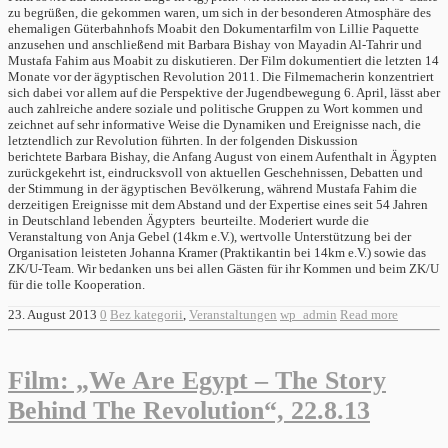
zu begrüßen, die gekommen waren, um sich in der besonderen Atmosphäre des
ehemaligen Güterbahnhofs Moabit den Dokumentarfilm von Lillie Paquette
anzusehen und anschließend mit Barbara Bishay von Mayadin Al-Tahrir und
Mustafa Fahim aus Moabit zu diskutieren. Der Film dokumentiert die letzten 14
Monate vor der ägyptischen Revolution 2011. Die Filmemacherin konzentriert
sich dabei vor allem auf die Perspektive der Jugendbewegung 6. April, lässt aber
auch zahlreiche andere soziale und politische Gruppen zu Wort kommen und
zeichnet auf sehr informative Weise die Dynamiken und Ereignisse nach, die
letztendlich zur Revolution führten. In der folgenden Diskussion
berichtete Barbara Bishay, die Anfang August von einem Aufenthalt in Ägypten
zurückgekehrt ist, eindrucksvoll von aktuellen Geschehnissen, Debatten und
der Stimmung in der ägyptischen Bevölkerung, während Mustafa Fahim die
derzeitigen Ereignisse mit dem Abstand und der Expertise eines seit 54 Jahren
in Deutschland lebenden Ägypters beurteilte. Moderiert wurde die
Veranstaltung von Anja Gebel (14km e.V.), wertvolle Unterstützung bei der
Organisation leisteten Johanna Kramer (Praktikantin bei 14km e.V.) sowie das
ZK/U-Team. Wir bedanken uns bei allen Gästen für ihr Kommen und beim ZK/U
für die tolle Kooperation.
23. August 2013
0
Bez kategorii
,
Veranstaltungen
wp_admin
Read more
Film: „We Are Egypt – The Story
Behind The Revolution“, 22.8.13