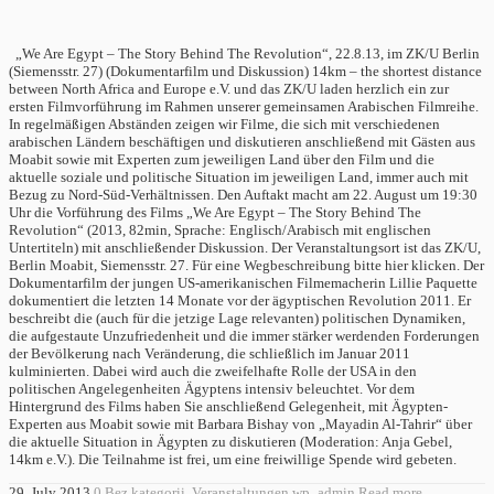
„We Are Egypt – The Story Behind The Revolution“, 22.8.13, im ZK/U Berlin
(Siemensstr. 27) (Dokumentarfilm und Diskussion) 14km – the shortest distance
between North Africa and Europe e.V. und das ZK/U laden herzlich ein zur
ersten Filmvorführung im Rahmen unserer gemeinsamen Arabischen Filmreihe.
In regelmäßigen Abständen zeigen wir Filme, die sich mit verschiedenen
arabischen Ländern beschäftigen und diskutieren anschließend mit Gästen aus
Moabit sowie mit Experten zum jeweiligen Land über den Film und die
aktuelle soziale und politische Situation im jeweiligen Land, immer auch mit
Bezug zu Nord-Süd-Verhältnissen. Den Auftakt macht am 22. August um 19:30
Uhr die Vorführung des Films „We Are Egypt – The Story Behind The
Revolution“ (2013, 82min, Sprache: Englisch/Arabisch mit englischen
Untertiteln) mit anschließender Diskussion. Der Veranstaltungsort ist das ZK/U,
Berlin Moabit, Siemensstr. 27. Für eine Wegbeschreibung bitte hier klicken. Der
Dokumentarfilm der jungen US-amerikanischen Filmemacherin Lillie Paquette
dokumentiert die letzten 14 Monate vor der ägyptischen Revolution 2011. Er
beschreibt die (auch für die jetzige Lage relevanten) politischen Dynamiken,
die aufgestaute Unzufriedenheit und die immer stärker werdenden Forderungen
der Bevölkerung nach Veränderung, die schließlich im Januar 2011
kulminierten. Dabei wird auch die zweifelhafte Rolle der USA in den
politischen Angelegenheiten Ägyptens intensiv beleuchtet. Vor dem
Hintergrund des Films haben Sie anschließend Gelegenheit, mit Ägypten-
Experten aus Moabit sowie mit Barbara Bishay von „Mayadin Al-Tahrir“ über
die aktuelle Situation in Ägypten zu diskutieren (Moderation: Anja Gebel,
14km e.V.). Die Teilnahme ist frei, um eine freiwillige Spende wird gebeten.
29. July 2013
0
Bez kategorii
,
Veranstaltungen
wp_admin
Read more