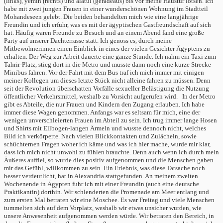
(links), yemin (rechts) und alatul (geradeaus) bis vor meine Haustür lotsen. Ich
habe mit zwei jungen Frauen in einer wunderschönen Wohnung im Stadtteil
Mohandeseen gelebt. Die beiden behandelten mich wie eine langjährige
Freundin und ich erfuhr, was es mit der ägyptischen Gastfreundschaft auf sich
hat. Häufig waren Freunde zu Besuch und an einem Abend fand eine große
Party auf unserer Dachterrasse statt. Ich genoss es, durch meine
Mitbewohnerinnen einen Einblick in eines der vielen Gesichter Ägyptens zu
erhalten. Der Weg zur Arbeit dauerte eine ganze Stunde. Ich nahm ein Taxi zum
Tahrir-Platz, stieg dort in die Metro und musste dann noch eine kurze Strecke
Minibus fahren. Vor der Fahrt mit dem Bus traf ich mich immer mit einigen
meiner Kollegen um dieses letzte Stück nicht alleine fahren zu müssen. Denn
seit der Revolution überschatten Vorfälle sexueller Belästigung die Nutzung
öffentlicher Verkehrsmittel, weshalb zu Vorsicht aufgerufen wird. In der Metro
gibt es Abteile, die nur Frauen und Kindern den Zugang erlauben. Ich habe
immer diese Wagen genommen. Anfangs war es seltsam für mich, eine der
wenigen unverschleierten Frauen im Abteil zu sein. Ich trug immer lange Hosen
und Shirts mit Ellbogen-langen Ärmeln und wusste dennoch nicht, welches
Bild ich verkörperte. Nach vielen Blickkontakten und Zulächeln, sowie
schüchternen Fragen woher ich käme und was ich hier mache, wurde mir klar,
dass ich mich nicht unwohl zu fühlen brauchte. Denn auch wenn ich durch mein
Äußeres auffiel, so wurde dies positiv aufgenommen und die Menschen gaben
mir das Gefühl, willkommen zu sein. Ein Erlebnis, was diese Tatsache noch
besser verdeutlicht, hat in Alexandria stattgefunden. An meinem zweiten
Wochenende in Ägypten fuhr ich mit einer Freundin (auch eine deutsche
Praktikantin) dorthin. Wir schlenderten die Promenade am Meer entlang und
zum ersten Mal betraten wir eine Moschee. Es war Freitag und viele Menschen
tummelten sich auf dem Vorplatz, weshalb wir etwas unsicher wurden, wie
unsere Anwesenheit aufgenommen werden würde. Wir betraten den Bereich, in