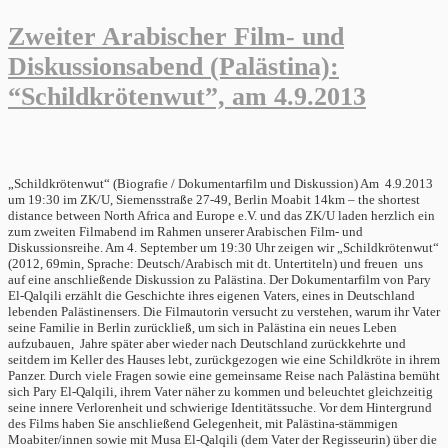
Zweiter Arabischer Film- und
Diskussionsabend (Palästina):
“Schildkrötenwut”, am 4.9.2013
„Schildkrötenwut“ (Biografie / Dokumentarfilm und Diskussion) Am 4.9.2013
um 19:30 im ZK/U, Siemensstraße 27-49, Berlin Moabit 14km – the shortest
distance between North Africa and Europe e.V. und das ZK/U laden herzlich ein
zum zweiten Filmabend im Rahmen unserer Arabischen Film- und
Diskussionsreihe. Am 4. September um 19:30 Uhr zeigen wir „Schildkrötenwut“
(2012, 69min, Sprache: Deutsch/Arabisch mit dt. Untertiteln) und freuen uns
auf eine anschließende Diskussion zu Palästina. Der Dokumentarfilm von Pary
El-Qalqili erzählt die Geschichte ihres eigenen Vaters, eines in Deutschland
lebenden Palästinensers. Die Filmautorin versucht zu verstehen, warum ihr Vater
seine Familie in Berlin zurückließ, um sich in Palästina ein neues Leben
aufzubauen, Jahre später aber wieder nach Deutschland zurückkehrte und
seitdem im Keller des Hauses lebt, zurückgezogen wie eine Schildkröte in ihrem
Panzer. Durch viele Fragen sowie eine gemeinsame Reise nach Palästina bemüht
sich Pary El-Qalqili, ihrem Vater näher zu kommen und beleuchtet gleichzeitig
seine innere Verlorenheit und schwierige Identitätssuche. Vor dem Hintergrund
des Films haben Sie anschließend Gelegenheit, mit Palästina-stämmigen
Moabiter/innen sowie mit Musa El-Qalqili (dem Vater der Regisseurin) über die