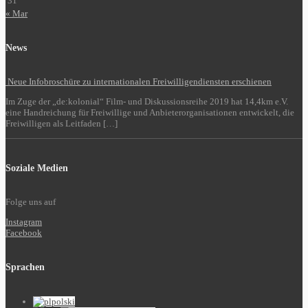
31
« Mar
News
Neue Infobroschüre zu internationalen Freiwilligendiensten erschienen
Im Zuge der „de:kolonial“ Film- und Diskussionsreihe 2019 hat 14,4km e.V.
eine Handreichung für Freiwillige und Anbieterorganisationen entwickelt, die
Freiwilligen als Leitfaden […]
Soziale Medien
Folge uns auf
Instagram
Facebook
Sprachen
polski