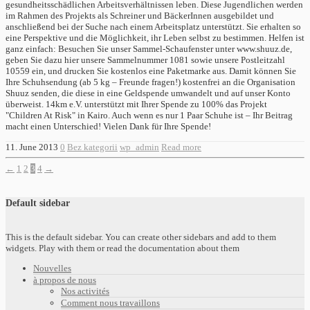
gesundheitsschädlichen Arbeitsverhältnissen leben. Diese Jugendlichen werden
im Rahmen des Projekts als Schreiner und BäckerInnen ausgebildet und
anschließend bei der Suche nach einem Arbeitsplatz unterstützt. Sie erhalten so
eine Perspektive und die Möglichkeit, ihr Leben selbst zu bestimmen. Helfen ist
ganz einfach: Besuchen Sie unser Sammel-Schaufenster unter www.shuuz.de,
geben Sie dazu hier unsere Sammelnummer 1081 sowie unsere Postleitzahl
10559 ein, und drucken Sie kostenlos eine Paketmarke aus. Damit können Sie
Ihre Schuhsendung (ab 5 kg – Freunde fragen!) kostenfrei an die Organisation
Shuuz senden, die diese in eine Geldspende umwandelt und auf unser Konto
überweist. 14km e.V. unterstützt mit Ihrer Spende zu 100% das Projekt
"Children At Risk" in Kairo. Auch wenn es nur 1 Paar Schuhe ist – Ihr Beitrag
macht einen Unterschied! Vielen Dank für Ihre Spende!
11. June 2013
0
Bez kategorii
wp_admin
Read more
←
1
2
3
4
→
Default sidebar
This is the default sidebar. You can create other sidebars and add to them
widgets. Play with them or read the documentation about them
Nouvelles
à propos de nous
Nos activités
Comment nous travaillons