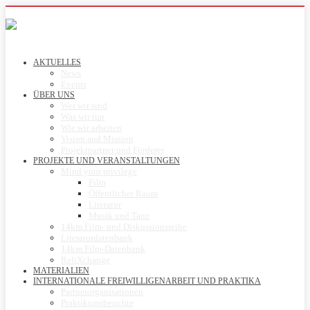
AKTUELLES
News
Events
ÜBER UNS
Wer wir sind
Was wir tun
Wie wir arbeiten
Vision and Mission
Projektpartner und Förderer
PROJEKTE UND VERANSTALTUNGEN
Mind your privilege
Film
Öffentlicher Raum
Literatur
Musik und Tanz
14km Film- und Diskussionsreihe
Literaturdatenbank
14km Film-Datenbank
ReliXchange
MATERIALIEN
INTERNATIONALE FREIWILLIGENARBEIT UND PRAKTIKA
Partnerorganisationen
Praktikumsberichte