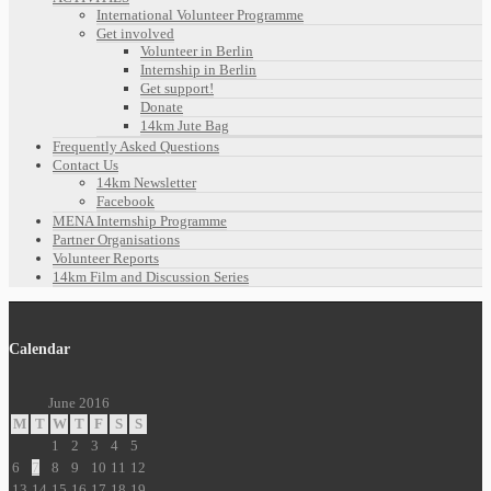
International Volunteer Programme
Get involved
Volunteer in Berlin
Internship in Berlin
Get support!
Donate
14km Jute Bag
Frequently Asked Questions
Contact Us
14km Newsletter
Facebook
MENA Internship Programme
Partner Organisations
Volunteer Reports
14km Film and Discussion Series
Calendar
June 2016
M
T
W
T
F
S
S
1
2
3
4
5
6
7
8
9
10
11
12
13
14
15
16
17
18
19