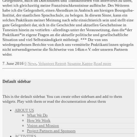
Gelegenheit, mich im Durchführen und Transkribieren von Interviews zu üben,
wobei ich gleichzeitig meine Französischkenntnisse auffrische. Des Weiteren
habe ich die Gelegenheit, einen Abendkurs in Arabisch am hiesigen Bourguiba-
Institut, der staatlichen Sprachschule, zu belegen. In diesem Sinne, kann ein
solches Praktikum meiner Meinung nach sehr einsichtsreich sein und stellt eine
gute Gelegenheit dar, sich in die Geschichte und aktuellen Geschehnisse in
Tunesien hinein zu vertiefen - allerdings unter der Voraussetzung, dass die*der
Praktikant*in eigene Fragen an die aktuelle politische und gesellschaftliche
Situation und viel Selbstständigkeit mitbringt. *** Die von uns
wiedergegebenen Berichte von durch uns vermittelte Praktikant/innen spiegeln
nicht notwendigerweise die Sichtweise von 14km e.V. oder unseren Partnern
wider.
7. June 2016
0
News
,
Volunteer Report
Susanne Kappe
Read more
Default sidebar
This is the default sidebar. You can create other sidebars and add to them
widgets. Play with them or read the documentation about them
ABOUT US
What We Do
How We Work
Vision and Mission
Project Partners and Sponsors
ACTIVITIES