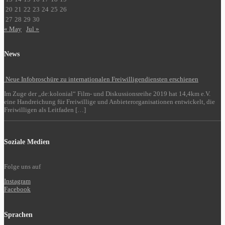
20
21
22
23
24
25
26
27
28
29
30
« May
Jul »
News
Neue Infobroschüre zu internationalen Freiwilligendiensten erschienen
Im Zuge der „de:kolonial“ Film- und Diskussionsreihe 2019 hat 14,4km e.V.
eine Handreichung für Freiwillige und Anbieterorganisationen entwickelt, die
Freiwilligen als Leitfaden […]
Soziale Medien
Folge uns auf
Instagram
Facebook
Sprachen