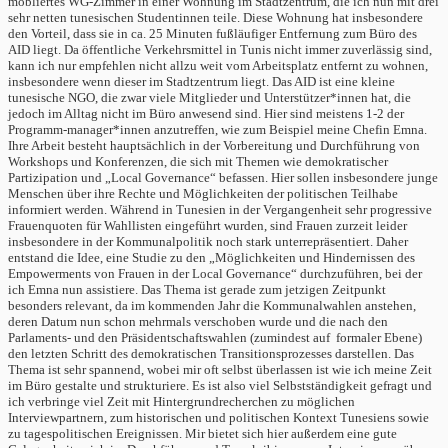
möbliertes WG-Zimmer in einer Wohnung im Stadtzentrum, die ich nun mit drei
sehr netten tunesischen Studentinnen teile. Diese Wohnung hat insbesondere
den Vorteil, dass sie in ca. 25 Minuten fußläufiger Entfernung zum Büro des
AID liegt. Da öffentliche Verkehrsmittel in Tunis nicht immer zuverlässig sind,
kann ich nur empfehlen nicht allzu weit vom Arbeitsplatz entfernt zu wohnen,
insbesondere wenn dieser im Stadtzentrum liegt. Das AID ist eine kleine
tunesische NGO, die zwar viele Mitglieder und Unterstützer*innen hat, die
jedoch im Alltag nicht im Büro anwesend sind. Hier sind meistens 1-2 der
Programm-manager*innen anzutreffen, wie zum Beispiel meine Chefin Emna.
Ihre Arbeit besteht hauptsächlich in der Vorbereitung und Durchführung von
Workshops und Konferenzen, die sich mit Themen wie demokratischer
Partizipation und „Local Governance“ befassen. Hier sollen insbesondere junge
Menschen über ihre Rechte und Möglichkeiten der politischen Teilhabe
informiert werden. Während in Tunesien in der Vergangenheit sehr progressive
Frauenquoten für Wahllisten eingeführt wurden, sind Frauen zurzeit leider
insbesondere in der Kommunalpolitik noch stark unterrepräsentiert. Daher
entstand die Idee, eine Studie zu den „Möglichkeiten und Hindernissen des
Empowerments von Frauen in der Local Governance“ durchzuführen, bei der
ich Emna nun assistiere. Das Thema ist gerade zum jetzigen Zeitpunkt
besonders relevant, da im kommenden Jahr die Kommunalwahlen anstehen,
deren Datum nun schon mehrmals verschoben wurde und die nach den
Parlaments- und den Präsidentschaftswahlen (zumindest auf formaler Ebene)
den letzten Schritt des demokratischen Transitionsprozesses darstellen. Das
Thema ist sehr spannend, wobei mir oft selbst überlassen ist wie ich meine Zeit
im Büro gestalte und strukturiere. Es ist also viel Selbstständigkeit gefragt und
ich verbringe viel Zeit mit Hintergrundrecherchen zu möglichen
Interviewpartnern, zum historischen und politischen Kontext Tunesiens sowie
zu tagespolitischen Ereignissen. Mir bietet sich hier außerdem eine gute