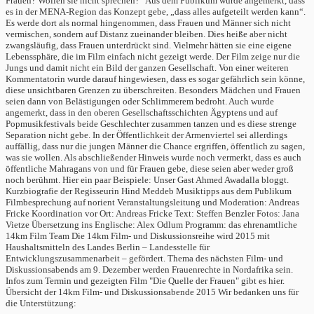
Frauen? Wollen sie nicht sprechen?“ Aus dem Publikum wurde angemerkt, dass
es in der MENA-Region das Konzept gebe, „dass alles aufgeteilt werden kann“.
Es werde dort als normal hingenommen, dass Frauen und Männer sich nicht
vermischen, sondern auf Distanz zueinander bleiben. Dies heiße aber nicht
zwangsläufig, dass Frauen unterdrückt sind. Vielmehr hätten sie eine eigene
Lebenssphäre, die im Film einfach nicht gezeigt werde. Der Film zeige nur die
Jungs und damit nicht ein Bild der ganzen Gesellschaft. Von einer weiteren
Kommentatorin wurde darauf hingewiesen, dass es sogar gefährlich sein könne,
diese unsichtbaren Grenzen zu überschreiten. Besonders Mädchen und Frauen
seien dann von Belästigungen oder Schlimmerem bedroht. Auch wurde
angemerkt, dass in den oberen Gesellschaftsschichten Ägyptens und auf
Popmusikfestivals beide Geschlechter zusammen tanzen und es diese strenge
Separation nicht gebe. In der Öffentlichkeit der Armenviertel sei allerdings
auffällig, dass nur die jungen Männer die Chance ergriffen, öffentlich zu sagen,
was sie wollen. Als abschließender Hinweis wurde noch vermerkt, dass es auch
öffentliche Mahragans von und für Frauen gebe, diese seien aber weder groß
noch berühmt. Hier ein paar Beispiele: Unser Gast Ahmed Awadalla bloggt.
Kurzbiografie der Regisseurin Hind Meddeb Musiktipps aus dem Publikum
Filmbesprechung auf norient Veranstaltungsleitung und Moderation: Andreas
Fricke Koordination vor Ort: Andreas Fricke Text: Steffen Benzler Fotos: Jana
Vietze Übersetzung ins Englische: Alex Odlum Programm: das ehrenamtliche
14km Film Team Die 14km Film- und Diskussionsreihe wird 2015 mit
Haushaltsmitteln des Landes Berlin – Landesstelle für
Entwicklungszusammenarbeit – gefördert. Thema des nächsten Film- und
Diskussionsabends am 9. Dezember werden Frauenrechte in Nordafrika sein.
Infos zum Termin und gezeigten Film "Die Quelle der Frauen" gibt es hier.
Übersicht der 14km Film- und Diskussionsabende 2015 Wir bedanken uns für
die Unterstützung: