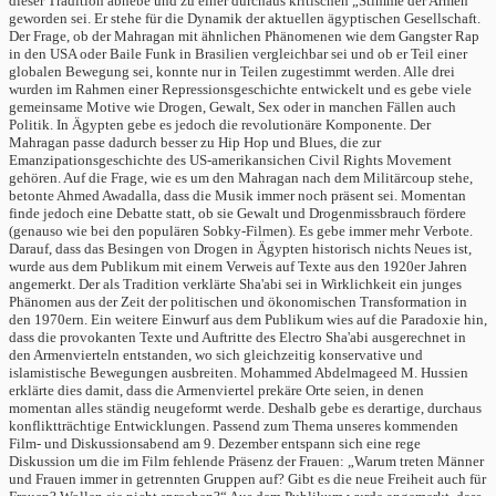
dieser Tradition abhebe und zu einer durchaus kritischen „Stimme der Armen“
geworden sei. Er stehe für die Dynamik der aktuellen ägyptischen Gesellschaft.
Der Frage, ob der Mahragan mit ähnlichen Phänomenen wie dem Gangster Rap
in den USA oder Baile Funk in Brasilien vergleichbar sei und ob er Teil einer
globalen Bewegung sei, konnte nur in Teilen zugestimmt werden. Alle drei
wurden im Rahmen einer Repressionsgeschichte entwickelt und es gebe viele
gemeinsame Motive wie Drogen, Gewalt, Sex oder in manchen Fällen auch
Politik. In Ägypten gebe es jedoch die revolutionäre Komponente. Der
Mahragan passe dadurch besser zu Hip Hop und Blues, die zur
Emanzipationsgeschichte des US-amerikansichen Civil Rights Movement
gehören. Auf die Frage, wie es um den Mahragan nach dem Militärcoup stehe,
betonte Ahmed Awadalla, dass die Musik immer noch präsent sei. Momentan
finde jedoch eine Debatte statt, ob sie Gewalt und Drogenmissbrauch fördere
(genauso wie bei den populären Sobky-Filmen). Es gebe immer mehr Verbote.
Darauf, dass das Besingen von Drogen in Ägypten historisch nichts Neues ist,
wurde aus dem Publikum mit einem Verweis auf Texte aus den 1920er Jahren
angemerkt. Der als Tradition verklärte Sha'abi sei in Wirklichkeit ein junges
Phänomen aus der Zeit der politischen und ökonomischen Transformation in
den 1970ern. Ein weitere Einwurf aus dem Publikum wies auf die Paradoxie hin,
dass die provokanten Texte und Auftritte des Electro Sha'abi ausgerechnet in
den Armenvierteln entstanden, wo sich gleichzeitig konservative und
islamistische Bewegungen ausbreiten. Mohammed Abdelmageed M. Hussien
erklärte dies damit, dass die Armenviertel prekäre Orte seien, in denen
momentan alles ständig neugeformt werde. Deshalb gebe es derartige, durchaus
konfliktträchtige Entwicklungen. Passend zum Thema unseres kommenden
Film- und Diskussionsabend am 9. Dezember entspann sich eine rege
Diskussion um die im Film fehlende Präsenz der Frauen: „Warum treten Männer
und Frauen immer in getrennten Gruppen auf? Gibt es die neue Freiheit auch für