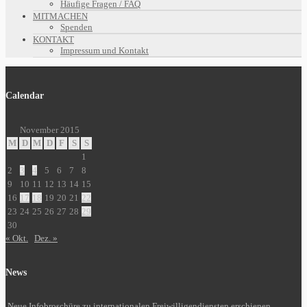
Häufige Fragen / FAQ
MITMACHEN
Spenden
KONTAKT
Impressum und Kontakt
Calendar
November 2015
M
D
M
D
F
S
S
1
2
3
4
5
6
7
8
9
10
11
12
13
14
15
16
17
18
19
20
21
22
23
24
25
26
27
28
29
30
« Okt.
Dez. »
News
Neue Infobroschüre zu internationalen Freiwilligendiensten erschienen