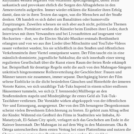
Rhythmen werden begleitet von verzerrten Sprechgesängen, deren Texte
sarkastisch und provokant ehrlich die Sorgen des Alltagslebens in den
Armenvierteln aufgreifen. Immer wieder erklären die Künstler ihren Erfolg
damit, dass sie in ihren Texten das sagen, was die Menschen auf der Straße
denken. Oft handelt es sich dabei um Banalitäten oder humorvolle
Zuspitzungen. Zuweilen scheuen sie sich aber auch nicht, politische Themen
aufzugreifen. Porträtiert werden die Künstler beim Einüben ihrer Lieder, durch
Interviews mit ihren Verwandten und bei Liveauftritten auf insgesamt vier
Hochzeiten – dort, wo die Electro Sha'abi-Musiker erstmals Berühmtheit
erlangten und von wo aus ihre Lieder über Mitschnitte und YouTube-Videos
rasant verbreitet wurden; bis sie schließlich in den Straßen und öffentlichen
Verkehrsmitteln ihrer Viertel omnipräsent waren. Der Film taucht ein in eine
männlich-dominierte, jugendliche Subkultur, die sich innerhalb einer streng
regulierten Gesellschaft über die Kunst einen Raum der freien Rede erkämpft
hat. Beispielhaft für derartige Regeln steht die auch von den Mahragan-Sängern
unkritisch hingenommene Rollenverteilung der Geschlechter: Frauen und
Männer tanzen nie zusammen, immer separat. Durchgängig bietet der Film
seltene Einblicke in die dicht besiedelten Gässchen und Hinterhöfe der ärmeren
Vororte Kairos, wo sich unzählige Tuk-Tuks hupend in einem schier endlosen
Häusermeer tummeln, wo sich (z.T. brennende) Müllberge an den
Straßenrändern stapeln und Minderjährige ihr erstes Geld als Tuk-Tuk-
Taxifahrer verdienen. Die Vorstädte wirken abgekoppelt von der öffentlichen
Ver- und Entsorgung, ausgegrenzt. Der von den DJs besungene Drogenkonsum
scheint vielen Bewohnern Erleichterung zu bieten. Er gehört zum Alltag selbst
der Kinder. Während ein Großteil des Films in Stadtteilen wie Imbaba, Al-
Matariyyah, El-Salam City spielt, verlagert sich das Geschehen am Ende in die
Kairoer Innenstadt. Der Mahragan ist auf dem Weg in den Mainstream. Oka &
Ortega unterschreiben ihren ersten Vertrag bei einer Plattenfirma und nutzen die