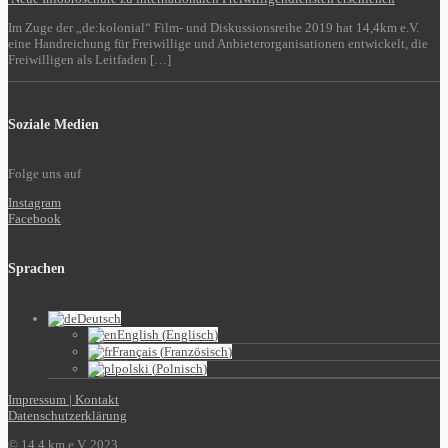
Im Zuge der „de:kolonial“ Film- und Diskussionsreihe 2019 hat 14,4km e.V.
eine Handreichung für Freiwillige und Anbieterorganisationen entwickelt, die
Freiwilligen als Leitfaden […]
Soziale Medien
Folge uns auf
Instagram
Facebook
Sprachen
Deutsch
English
(
Englisch
)
Français
(
Französisch
)
polski
(
Polnisch
)
Impressum | Kontakt
Datenschutzerklärung
© 14,4 km e.V. 2023