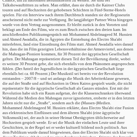
Chance, um zu nationalen Berühmtheiten zu werden. Sie sind bei
Talkshowauftritten zu sehen. Man erfährt, dass sie durch die Kairoer Clubs
touren und auf Hochzeiten der gehobenen Schichten in Fünf-Sterne-Hotels
spielen. Für ein Interview nach ihrem Durchbruch standen sie der Regisseurin
anscheinend nicht mehr zur Verfügung. Ihr langjähriger Partner Weza hingegen
wurde von dem Vertrag ausgenommen. Er bleibt zurück in den Vororten und
beklagt am Ende des Films, wie es zum Bruch zwischen den dreien kam. Im
anschließenden Publikumsgespräch mit Mohammed Abdelmageed M. Hussien
und Ahmed Awadalla, die in Ägypten die Entstehung des Electro Sha'abi
miterlebten, fand eine Einordnung des Films statt. Ahmed Awadalla wies darauf
hin, dass die im Film gezeigten Lebensverhältnisse der Armenviertel, aus denen
die Mahragan-Pioniere kommen, für 30 Prozent der ägyptischen Gesellschaft
gelten. Der Mahragan repräsentiere diesen Teil der Bevölkerung direkt, wobei
es weitere 30 Prozent gebe, die sich ebenfalls von dem Phänomen angesprochen
fühlen. (Der Anteil der Jugendlichen in der ägyptischen Gesellschaft liege
ebenfalls bei ca. 60 Prozent.) Der Musikstil sei bereits vor der Revolution
entstanden – 2007/8 – und sei anfangs die Musik der Arbeiterklasse gewesen,
die auf der Straße und auf Hochzeiten in Orten Kairos gespielt wurde, die nicht
repräsentativ für die ägyptische Gesellschaft als Ganzes stünden. Erst mit der
Revolution habe sich ein Raum aufgetan, der die Klassenschranken überwand.
Während die Medien den Mahragan zuvor ignorierten, eroberte er in den letzten
Jahren nicht nur die „Straße“, sondern auch die (Massen-)Medien.
Mohammed Abdelmageed M. Hussien erklärte, dass Electro Sha'abi eine Fusion
aus elektronischen Einflüssen und dem älteren Sha'abi (eine ägyptische
Volksmusik) sei, der auch in seiner Heimat Oberägypten üblicherweise auf
Hochzeiten gespielt werde. Er sei die Musik der einfachen Leute und ihrer
Geschichten, in der Regel sei er weder kulturell bildend noch politisch. Aus
dem Publikum wurde darauf hingewiesen, dass der Electro Sha'abi sich klar von