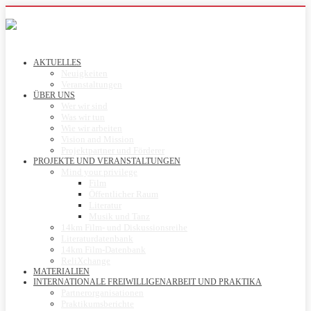
AKTUELLES
Neuigkeiten
Veranstaltungen
ÜBER UNS
Wer wir sind
Was wir tun
Wie wir arbeiten
Vision and Mission
Projektpartner und Förderer
PROJEKTE UND VERANSTALTUNGEN
Mind your privilege
Film
Öffentlicher Raum
Literatur
Musik und Tanz
14km Film- und Diskussionsreihe
Literaturdatenbank
14km Film-Datenbank
ReliXchange
MATERIALIEN
INTERNATIONALE FREIWILLIGENARBEIT UND PRAKTIKA
Partnerorganisationen
Praktikumsberichte