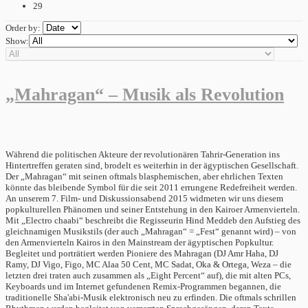
29
Order by:
Show:
„Mahragan“ – Musik als Revolution
Während die politischen Akteure der revolutionären Tahrir-Generation ins
Hintertreffen geraten sind, brodelt es weiterhin in der ägyptischen Gesellschaft.
Der „Mahragan“ mit seinen oftmals blasphemischen, aber ehrlichen Texten
könnte das bleibende Symbol für die seit 2011 errungene Redefreiheit werden.
An unserem 7. Film- und Diskussionsabend 2015 widmeten wir uns diesem
popkulturellen Phänomen und seiner Entstehung in den Kairoer Armenvierteln.
Mit „Electro chaabi“ beschreibt die Regisseurin Hind Meddeb den Aufstieg des
gleichnamigen Musikstils (der auch „Mahragan“ = „Fest“ genannt wird) – von
den Armenvierteln Kairos in den Mainstream der ägyptischen Popkultur.
Begleitet und porträtiert werden Pioniere des Mahragan (DJ Amr Haha, DJ
Ramy, DJ Vigo, Figo, MC Alaa 50 Cent, MC Sadat, Oka & Ortega, Weza – die
letzten drei traten auch zusammen als „Eight Percent“ auf), die mit alten PCs,
Keyboards und im Internet gefundenen Remix-Programmen begannen, die
traditionelle Sha'abi-Musik elektronisch neu zu erfinden. Die oftmals schrillen