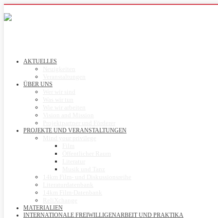
AKTUELLES
Neuigkeiten
Veranstaltungen
ÜBER UNS
Wer wir sind
Was wir tun
Wie wir arbeiten
Vision and Mission
Projektpartner und Förderer
PROJEKTE UND VERANSTALTUNGEN
Mind your privilege
Film
Öffentlicher Raum
Literatur
Musik und Tanz
14km Film- und Diskussionsreihe
Literaturdatenbank
14km Film-Datenbank
ReliXchange
MATERIALIEN
INTERNATIONALE FREIWILLIGENARBEIT UND PRAKTIKA