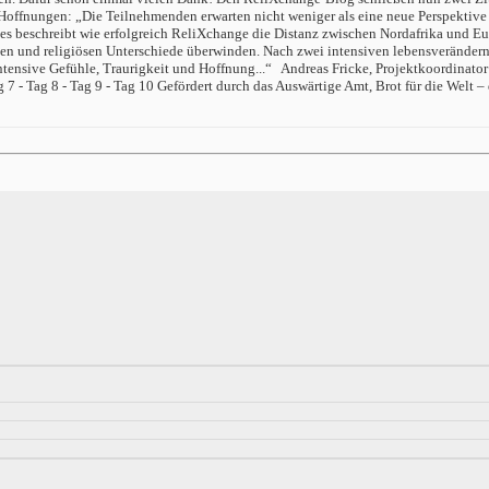
offnungen: „Die Teilnehmenden erwarten nicht weniger als eine neue Perspektive 
s beschreibt wie erfolgreich ReliXchange die Distanz zwischen Nordafrika und Eur
ellen und religiösen Unterschiede überwinden. Nach zwei intensiven lebensveränd
ntensive Gefühle, Traurigkeit und Hoffnung...“ Andreas Fricke, Projektkoordinato
 Tag 7 - Tag 8 - Tag 9 - Tag 10 Gefördert durch das Auswärtige Amt, Brot für die We