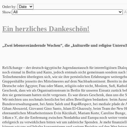
Order by:
Show:
Ein herzliches Dankeschön!
„Zwei lebensverändernde Wochen“, die „kulturelle und religöse Untersc
ReliXchange – der deutsch-ägyptische Jugendaustausch für interreligiösen Dial
noch einmal in Berlin und Kairo, jedoch erstmals nicht gemeinsam sondern nach Na
Teilnehmenden überlegten sich, wie sie ihre persönlichen Erfahrungen weitergeb
Gruppenhälfte jenseits des Mittelmeeres auf dem Nachbarkontinent. Bereits in d
Deutsche oder Ägypter, Frau oder Mann, religiös oder nicht, Moslem, Sufi, Katho
Geschenk, dass wir als Organisationsteam in Berlin für unseren Einsatz zurück
den sie gemeinsam hatten nicht vergessen. Es war dieses Geschenk, dass uns die
Wir möchten uns nochmals herzlichst bei allen Beteiligten bedanken: beim Auswär
Bundesverwaltungsamt, bei Amin Saleh und Rap4Respect, bei mediale pfade.de Age
Gihan Abouzeid, Giovanni Gino Santo, Islam El-Ghazouly, beim Team der New Hori
ehrenamtlichen Mitarbeiterinnen Evin Kücükali, Mariam Korte, Caroline Bunge,
14km e.V., die die Entfernung zwischen Nordafrika und Europa noch weiter verri
erfolgreich zu verwirklichen bitten wir um zahlreiche Spenden. Je mehr finanziel
können wir uns auf Inhalte konzentrieren und weitere Projekte auf den Weg bri