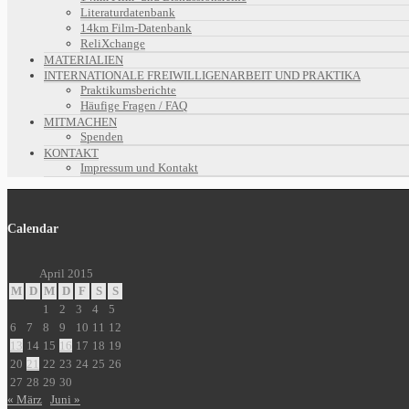
Literaturdatenbank
14km Film-Datenbank
ReliXchange
MATERIALIEN
INTERNATIONALE FREIWILLIGENARBEIT UND PRAKTIKA
Praktikumsberichte
Häufige Fragen / FAQ
MITMACHEN
Spenden
KONTAKT
Impressum und Kontakt
Calendar
April 2015
M
D
M
D
F
S
S
1
2
3
4
5
6
7
8
9
10
11
12
13
14
15
16
17
18
19
20
21
22
23
24
25
26
27
28
29
30
« März
Juni »