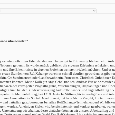
hiede überwinden“.
og war ein großartiges Erlebnis, das noch lange gut in Erinnerung bleiben wird. 
tionen getrennt. Es wurde zurück geblickt, die eigenen Erlebnisse reflektiert, und
en und ihre Erkenntnisse in eigenen Projekten weiterentwickeln möchten. Und es g
en ersten Stunden von ReliXchange war eines schnell deutlich geworden: es gibt n
likin, Großstadtmensch oder Landbewohnerin, Protestant, Christlich-Orthodoxer, K
 bekommen konnten. Meine Kollegin Anja Gebel und ich, Andreas Fricke, wir werden
 Strapazen des verzögerten Projektbeginns, Verschiebungen, Umplanungen und Übers
tigen Amt, bei der Bundesvereinigung Kulturelle Kinder- und Jugendbildung e.V., 
ntur für Medienbildung, bei 1219 Deutsche Stiftung für interreligiösen und inter
zon Association for Social Development, bei Jade Nicole Zoghbi, Lucia Linares u
 – und natürlich ganz besonders bei allen ReliXchange-Teilnehmenden! Wir blick
ngern werden. An einigen Zielen wird bereits intensiv und konkret gearbeitet, wei
le Unterstützung wir erhalten, desto einfacher können wir unseren Arbeitsalltag un
ngen. Dafür schon einmal vielen Dank! Den ReliXchange-Blog schließen nun zwei 