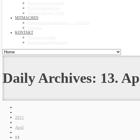
Partnerorganisationen
Praktikumsberichte
Häufige Fragen / FAQ
MITMACHEN
Ehrenamtlich mitarbeiten – in Berlin
Spenden
KONTAKT
Mitglied werden
Impressum und Kontakt
Daily Archives:
13. Ap
2015
April
13