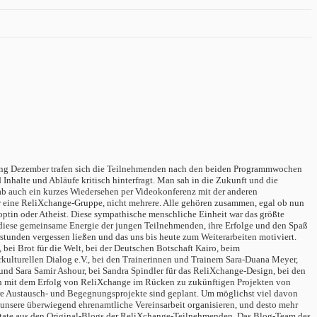
Anfang Dezember trafen sich die Teilnehmenden nach den beiden Programmwochen
 Inhalte und Abläufe kritisch hinterfragt. Man sah in die Zukunft und die
ab auch ein kurzes Wiedersehen per Videokonferenz mit der anderen
ur eine ReliXchange-Gruppe, nicht mehrere. Alle gehören zusammen, egal ob nun
optin oder Atheist. Diese sympathische menschliche Einheit war das größte
 diese gemeinsame Energie der jungen Teilnehmenden, ihre Erfolge und den Spaß
tunden vergessen ließen und das uns bis heute zum Weiterarbeiten motiviert.
bei Brot für die Welt, bei der Deutschen Botschaft Kairo, beim
kulturellen Dialog e.V., bei den Trainerinnen und Trainern Sara-Duana Meyer,
nd Sara Samir Ashour, bei Sandra Spindler für das ReliXchange-Design, bei den
en mit dem Erfolg von ReliXchange im Rücken zu zukünftigen Projekten von
tere Austausch- und Begegnungsprojekte sind geplant. Um möglichst viel davon
d unsere überwiegend ehrenamtliche Vereinsarbeit organisieren, und desto mehr
Zitate aus den Original-Blogs der ReliXchange-Teilnehmenden. Das Blog-Team des