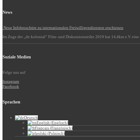
News
Neue Infobroschüre zu internationalen Freiwilligendiensten erschienen
Im Zuge der „de:kolonial“ Film- und Diskussionsreihe 2019 hat 14,4km e.V. eine 
Soziale Medien
Folge uns auf
Instagram
Facebook
Sprachen
Deutsch
English
(
Englisch
)
Français
(
Französisch
)
polski
(
Polnisch
)