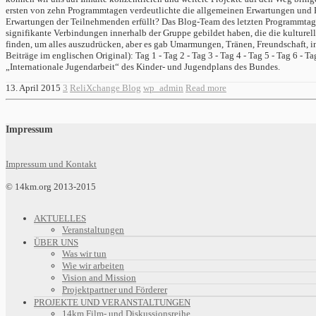
ersten von zehn Programmtagen verdeutlichte die allgemeinen Erwartungen und H
Erwartungen der Teilnehmenden erfüllt? Das Blog-Team des letzten Programmtage
signifikante Verbindungen innerhalb der Gruppe gebildet haben, die die kultur
finden, um alles auszudrücken, aber es gab Umarmungen, Tränen, Freundschaft, i
Beiträge im englischen Original): Tag 1 - Tag 2 - Tag 3 - Tag 4 - Tag 5 - Tag 6 -
„Internationale Jugendarbeit“ des Kinder- und Jugendplans des Bundes.
13. April 2015
3
ReliXchange Blog
wp_admin
Read more
Impressum
Impressum und Kontakt
© 14km.org 2013-2015
AKTUELLES
Veranstaltungen
ÜBER UNS
Was wir tun
Wie wir arbeiten
Vision and Mission
Projektpartner und Förderer
PROJEKTE UND VERANSTALTUNGEN
14km Film- und Diskussionsreihe