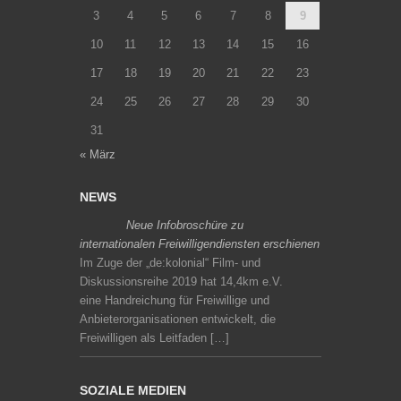
3
4
5
6
7
8
9
10
11
12
13
14
15
16
17
18
19
20
21
22
23
24
25
26
27
28
29
30
31
« März
NEWS
Neue Infobroschüre zu
internationalen Freiwilligendiensten erschienen
Im Zuge der „de:kolonial“ Film- und
Diskussionsreihe 2019 hat 14,4km e.V.
eine Handreichung für Freiwillige und
Anbieterorganisationen entwickelt, die
Freiwilligen als Leitfaden […]
SOZIALE MEDIEN