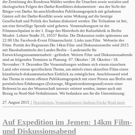
der Zerstörung des Kondowa-Waldes werden die Ursachen sowie sozialen und
ökologischen Folgen des Darfur-Konfliktes dokumentiert - aus der Sicht der
Bürger von Darfur. Im anschließenden Publikumsgespräch mit geladenen
Gästen soll der Darfur-Konflikt sowie seine Wirkung auf die heutige
Gesellschaft und Politik des Sudans diskutiert werden. Die Teilnahme ist frei,
um eine freiwillige Spende wird gebeten. Veranstaltungsort ist der
Filmrauschpalast in der 1. Etage des Hinterhofs der Kulturfabrik in Berlin
Moabit: Lehrter Straße 35, 10557 Berlin. Die Diskussion endet spätestens um
22:00 Uhr. Facebook-Event Filmausschnitt: Links zum Film: Webseite des
Films Porträt des Regisseurs Die 14km Film- und Diskussionsreihe wird 2015
mit Haushaltsmitteln des Landes Berlin – Landesstelle für
Entwicklungszusammenarbeit - gefördert. Weitere Film- und Diskussionsabende
sind an folgenden Terminen in Planung: 07. Oktober / 28. Oktober / 18.
November / 9. Dezember Die Veranstaltungen widmen sich einem einzelnen
Land oder einem spezifischem Thema, um mittels eines aktuellen Films einen
künstlerisch-dokumentarischen Einblick zu ermöglichen. Anschliessend wird
das Thema in einem offenen Publikumsgespräch mit einer Person aus Berlin mit
persönlichen Erfahrungen (Zeitzeuge, Migrationshintergrund) sowie einer
Referent/in aus der Wissenschaft intensiv erörtert werden, immer auch mit
Bezug zu Nord-Süd-Verhältnissen. Wir bedanken uns für die Unterstützung:
27. August 2015
1
Neuigkeiten
,
Veranstaltungen
Andreas Fricke
Read more
Auf Expedition im Jemen: 14km Film-
und Diskussionsabend