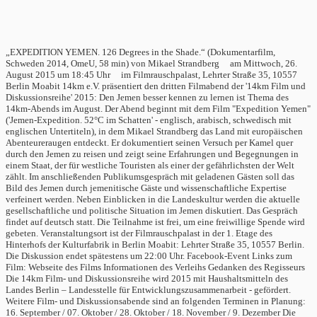
„EXPEDITION YEMEN. 126 Degrees in the Shade.“ (Dokumentarfilm,
Schweden 2014, OmeU, 58 min) von Mikael Strandberg am Mittwoch, 26.
August 2015 um 18:45 Uhr im Filmrauschpalast, Lehrter Straße 35, 10557
Berlin Moabit 14km e.V. präsentiert den dritten Filmabend der '14km Film und
Diskussionsreihe' 2015: Den Jemen besser kennen zu lernen ist Thema des
14km-Abends im August. Der Abend beginnt mit dem Film "Expedition Yemen"
('Jemen-Expedition. 52°C im Schatten' - englisch, arabisch, schwedisch mit
englischen Untertiteln), in dem Mikael Strandberg das Land mit europäischen
Abenteureraugen entdeckt. Er dokumentiert seinen Versuch per Kamel quer
durch den Jemen zu reisen und zeigt seine Erfahrungen und Begegnungen in
einem Staat, der für westliche Touristen als einer der gefährlichsten der Welt
zählt. Im anschließenden Publikumsgespräch mit geladenen Gästen soll das
Bild des Jemen durch jemenitische Gäste und wissenschaftliche Expertise
verfeinert werden. Neben Einblicken in die Landeskultur werden die aktuelle
gesellschaftliche und politische Situation im Jemen diskutiert. Das Gespräch
findet auf deutsch statt. Die Teilnahme ist frei, um eine freiwillige Spende wird
gebeten. Veranstaltungsort ist der Filmrauschpalast in der 1. Etage des
Hinterhofs der Kulturfabrik in Berlin Moabit: Lehrter Straße 35, 10557 Berlin.
Die Diskussion endet spätestens um 22:00 Uhr. Facebook-Event Links zum
Film: Webseite des Films Informationen des Verleihs Gedanken des Regisseurs
Die 14km Film- und Diskussionsreihe wird 2015 mit Haushaltsmitteln des
Landes Berlin – Landesstelle für Entwicklungszusammenarbeit - gefördert.
Weitere Film- und Diskussionsabende sind an folgenden Terminen in Planung:
16. September / 07. Oktober / 28. Oktober / 18. November / 9. Dezember Die