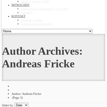
Häufige Fragen / FAQ
MITMACHEN
Ehrenamtlich mitarbeiten – in Berlin
Spenden
KONTAKT
Mitglied werden
Impressum und Kontakt
Author Archives:
Andreas Fricke
Author: Andreas Fricke
(Page 3)
Order by: