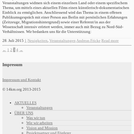
Veranstaltungen widmen sich einem einzelnen Land oder einem spezifischem
Thema, um mittels eines aktuellen Films einen künstlerisch-dokumentarischen
Einblick zu ermöglichen. Anschliessend wird das Thema in einem offenen
Publikumsgespräch mit einer Person aus Berlin mit persönlichen Erfahrungen
(Zeitzeuge, Migrationshintergrund) sowie einer Referent/in aus der
Wissenschaft intensiv erörtert werden, immer auch mit Bezug zu Nord-Süd-
Verhältnissen. Wir bedanken uns für die Unterstützung:
28. Juli 2015
1
Neuigkeiten
,
Veranstaltungen
Andreas Fricke
Read more
←
1
2
3
4
→
Impressum
Impressum und Kontakt
© 14km.org 2013-2015
AKTUELLES
Veranstaltungen
ÜBER UNS
Was wir tun
Wie wir arbeiten
Vision and Mission
Projektpartner und Förderer