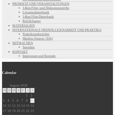
PROJEKTE UND VERANSTALTUNGEN
14km Film- und Diskussionsreihe
Literaturdatenbank
14km Film-Datenbank
ReliXchange
MATERIALIEN
INTERNATIONALE FREIWILLIGENARBEIT UND PRAKTIKA
Praktikumsberichte
Häufige Fragen / FAQ
MITMACHEN
Spenden
KONTAKT
Impressum und Kontakt
Calendar
August 2026
M
D
M
D
F
S
S
1
2
3
4
5
6
7
8
9
10
11
12
13
14
15
16
17
18
19
20
21
22
23