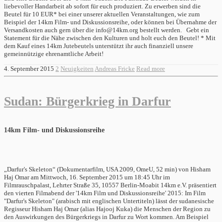
liebevoller Handarbeit ab sofort für euch produziert. Zu erwerben sind die
Beutel für 10 EUR* bei einer unserer aktuellen Veranstaltungen, wie zum
Beispiel der 14km Film- und Diskussionsreihe, oder können bei Übernahme der
Versandkosten auch gern über die info@14km.org bestellt werden. Gebt ein
Statement für die Nähe zwischen den Kulturen und holt euch den Beutel! * Mit
dem Kauf eines 14km Jutebeutels unterstützt ihr auch finanziell unsere
gemeinnützige ehrenamtliche Arbeit!
4. September 2015
2
Neuigkeiten
Andreas Fricke
Read more
Sudan: Bürgerkrieg in Darfur
14km Film- und Diskussionsreihe
„Darfur's Skeleton“ (Dokumentarfilm, USA 2009, OmeU, 52 min) von Hisham
Haj Omar am Mittwoch, 16. September 2015 um 18:45 Uhr im
Filmrauschpalast, Lehrter Straße 35, 10557 Berlin-Moabit 14km e.V. präsentiert
den vierten Filmabend der '14km Film und Diskussionsreihe' 2015: Im Film
"Darfur's Skeleton" (arabisch mit englischen Untertiteln) lässt der sudanesische
Regisseur Hisham Haj Omar (alias Hajooj Kuka) die Menschen der Region zu
den Auswirkungen des Bürgerkriegs in Darfur zu Wort kommen. Am Beispiel