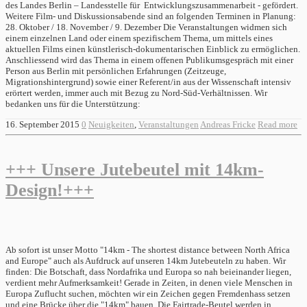
des Landes Berlin – Landesstelle für Entwicklungszusammenarbeit - gefördert.
Weitere Film- und Diskussionsabende sind an folgenden Terminen in Planung:
28. Oktober / 18. November / 9. Dezember Die Veranstaltungen widmen sich
einem einzelnen Land oder einem spezifischem Thema, um mittels eines
aktuellen Films einen künstlerisch-dokumentarischen Einblick zu ermöglichen.
Anschliessend wird das Thema in einem offenen Publikumsgespräch mit einer
Person aus Berlin mit persönlichen Erfahrungen (Zeitzeuge,
Migrationshintergrund) sowie einer Referent/in aus der Wissenschaft intensiv
erörtert werden, immer auch mit Bezug zu Nord-Süd-Verhältnissen. Wir
bedanken uns für die Unterstützung:
16. September 2015
0
Neuigkeiten
,
Veranstaltungen
Andreas Fricke
Read more
+++ Unsere Jutebeutel mit 14km-
Design!+++
Ab sofort ist unser Motto "14km - The shortest distance between North Africa
and Europe" auch als Aufdruck auf unseren 14km Jutebeuteln zu haben. Wir
finden: Die Botschaft, dass Nordafrika und Europa so nah beieinander liegen,
verdient mehr Aufmerksamkeit! Gerade in Zeiten, in denen viele Menschen in
Europa Zuflucht suchen, möchten wir ein Zeichen gegen Fremdenhass setzen
und eine Brücke über die "14km" bauen. Die Fairtrade-Beutel werden in