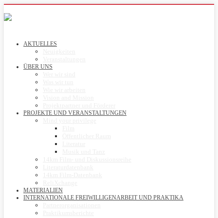
AKTUELLES
Neuigkeiten
Veranstaltungen
ÜBER UNS
Wer wir sind
Was wir tun
Wie wir arbeiten
Vision and Mission
Projektpartner und Förderer
PROJEKTE UND VERANSTALTUNGEN
Mind your privilege
Film
Öffentlicher Raum
Literatur
Musik und Tanz
14km Film- und Diskussionsreihe
Literaturdatenbank
14km Film-Datenbank
ReliXchange
MATERIALIEN
INTERNATIONALE FREIWILLIGENARBEIT UND PRAKTIKA
Partnerorganisationen
Praktikumsberichte