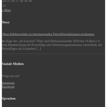
24
25
26
27
28
29
30
31
« März
News
Neue Infobroschüre zu internationalen Freiwilligendiensten erschienen
Im Zuge der „de:kolonial“ Film- und Diskussionsreihe 2019 hat 14,4km e.V.
eine Handreichung für Freiwillige und Anbieterorganisationen entwickelt, die
Freiwilligen als Leitfaden […]
Soziale Medien
Folge uns auf
Instagram
Facebook
Sprachen