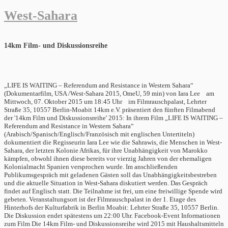
West-Sahara
14km Film- und Diskussionsreihe
„LIFE IS WAITING – Referendum and Resistance in Western Sahara“
(Dokumentarfilm, USA /West-Sahara 2015, OmeU, 59 min) von Iara Lee am
Mittwoch, 07. Oktober 2015 um 18:45 Uhr im Filmrauschpalast, Lehrter
Straße 35, 10557 Berlin-Moabit 14km e.V. präsentiert den fünften Filmabend
der '14km Film und Diskussionsreihe' 2015: In ihrem Film „LIFE IS WAITING –
Referendum and Resistance in Western Sahara“
(Arabisch/Spanisch/Englisch/Französisch mit englischen Untertiteln)
dokumentiert die Regisseurin Iara Lee wie die Sahrawis, die Menschen in West-
Sahara, der letzten Kolonie Afrikas, für ihre Unabhängigkeit von Marokko
kämpfen, obwohl ihnen diese bereits vor vierzig Jahren von der ehemaligen
Kolonialmacht Spanien versprochen wurde. Im anschließenden
Publikumsgespräch mit geladenen Gästen soll das Unabhängigkeitsbestreben
und die aktuelle Situation in West-Sahara diskutiert werden. Das Gespräch
findet auf Englisch statt. Die Teilnahme ist frei, um eine freiwillige Spende wird
gebeten. Veranstaltungsort ist der Filmrauschpalast in der 1. Etage des
Hinterhofs der Kulturfabrik in Berlin Moabit: Lehrter Straße 35, 10557 Berlin.
Die Diskussion endet spätestens um 22:00 Uhr. Facebook-Event Informationen
zum Film Die 14km Film- und Diskussionsreihe wird 2015 mit Haushaltsmitteln