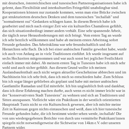
mit deutschen, österreichischen und tunesischen Partnerorganisationen habe ich
gelernt, dass Flexibilität und interkulturelles Feingefühl unabdingbar sind.
Kooperationen können nur zustande kommen, wenn man eine Brücke zwischen
gut strukturiertem deutschen Denken und dem tunesischen "inchallah" und
"normalement oui"-Gedanken schlagen kann. In diesem Bereich habe ich
gearbeitet und mich nach einiger Zeit wie ein kulturelles Chamäleon gefühlt,
das sich situationsbedingt immer anders verhält. Eine sehr spannende Arbeit,
die täglich neue Herausforderungen mit sich bringt. Vom ersten Tag an wurde
ich sehr herzlich willkommen und habe ab meinem ersten Arbeitstag sofort
Freunde gefunden. Das Arbeitsklima war sehr freundschaftlich und die
Hierarchien sehr flach. Da ich bei einer arabischen Familie gewohnt habe, wurde
ich auch von Anfang an in viele Traditionen einführt. Ich wurde insgesamt auf
sechs Hochzeiten mitgenommen und war auch sonst bei jeglicher Festlichkeit
einfach immer mit dabei. Ab meinem ersten Tag in Tunesien habe ich mich sehr
wohl und auch sicher gefühlt. Aus diesem Grund wollte ich meinen
Auslandsaufenthalt auch nicht wegen aktueller Geschehnisse abbrechen und im
Nachhinein bin ich sehr froh, dass ich mich so entschieden habe. Zum Schluss
bin ich sogar länger geblieben als geplant und habe mit meiner arabischen
Gastfamilie Ramadan und Eid miterlebt. Ich bin unglaublich froh und dankbar,
dass ich diese Erfahrung machen durfte, auch wenn es nicht immer leicht war in
der “konservativsten Stadt Tunesiens” zu wohnen und sich an Traditionen und
Sitten anzupassen. Vielleicht wäre ein Praktikum in der westlich orientierten
Hauptstadt Tunis nicht so ein Kulturschock gewesen, aber ich möchte meine
Zeit in Kairouan gegen nichts eintauschen und weiß, dass ich hier tunesische
Freunde gefunden habe, die ich bestimmt wieder sehen werde, inchallah! Die
von uns wiedergegebenen Berichte von durch uns vermittelte Praktikant/innen
spiegeln nicht notwendigerweise die Sichtweise von 14km e.V. oder unseren
Partnern wider.