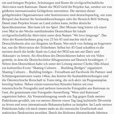
ein und bringen Projekte, Schulungen und Kurse für zivilgesellschaftliche
Aktivisten nach Kairouan. Damit die NGO Geld für Projekte hat, werden wir von
größeren internationalen Geldgebern unterstützt. Die meisten dieser
geldgebenden Organisationen oder Institutionen sind deutschsprachig, wie zum
Beispiel das Institut für Auslandsbeziehungen oder die Heinrich Böll Stiftung.
Damit man Projekte besser an Land ziehen kann, helfen deutsche
Sprachkenntnisse. Hier kam ich ins Spiel. Drei Monate lang leitete ich einen
zwei Mal in der Woche stattfindenden Deutschkurs für lokale
zivilgesellschaftliche Aktivisten unter dem Namen “We love language”. Das
Alter der Kursteilnehmer ging von 25 bis 45 und machte mich als
Deutschlehrerin also zur Jüngsten im Raum. Was mich von Anfang an begeistert
hat, war die Motivation der Teilnehmer. Selbst bei 45 Grad schafften es die
meisten durch die heiße Stadt ins Lokal der NGO um mit mir Dativ und
Akkusativ zu lernen. Als Abschluss des Deutschkurses haben wir ein Video
gedreht, in dem die Deutschschüler Alltagsszenen auf Deutsch bewältigen: //
Neben dem Deutschkurs habe ich unter der Leitung meiner Chefin Olfa Jelassi
ein kulturelles Event “Sharing Cultures … Building Bridges” organisiert:
Sharing Cultures ... Building bridges - Fotoalbum auf Facebook Als Partner- und
Schirmorganisationen waren 14km, das Institut für Auslandsbeziehungen und
die Österreichische Botschaft in Tunis tätig, die sich aktiv im Programmplan
beteiligt haben. Neben einem tunesischen Künstler hatten wir eine
österreichische Fotografin und mehrere tunesische Fotografen aus Kairouan zu
Gast, die gemeinsam eine Fotografie-Ausstellung “Wien und Kairouan”
organisiert haben. Als Veranstaltungstag wurde ein Tag gegen Ende meines
Praktikums gewählt, um vor meiner Abreise einen Tag lang kulturelle Diversität
zu feiern und neue internationale Bekanntschaften zu knüpfen. Im Laufe meines
Praktikums habe ich mich immer mehr an die tunesische Gesellschaft und
arabischen Denkweisen gewöhnt. Durch das Kulturen übergreifende Arbeiten