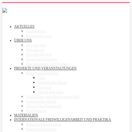
AKTUELLES
Neuigkeiten
Veranstaltungen
ÜBER UNS
Wer wir sind
Was wir tun
Wie wir arbeiten
Vision and Mission
Projektpartner und Förderer
PROJEKTE UND VERANSTALTUNGEN
Mind your privilege
Film
Öffentlicher Raum
Literatur
Musik und Tanz
14km Film- und Diskussionsreihe
Literaturdatenbank
14km Film-Datenbank
ReliXchange
MATERIALIEN
INTERNATIONALE FREIWILLIGENARBEIT UND PRAKTIKA
Partnerorganisationen
Praktikumsberichte