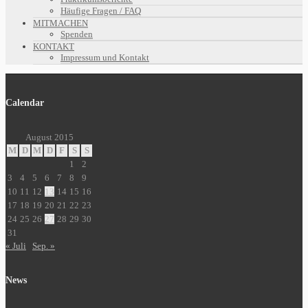
Häufige Fragen / FAQ
MITMACHEN
Spenden
KONTAKT
Impressum und Kontakt
Calendar
August 2015
M
D
M
D
F
S
S
1
2
3
4
5
6
7
8
9
10
11
12
13
14
15
16
17
18
19
20
21
22
23
24
25
26
27
28
29
30
31
« Juli
Sep. »
News