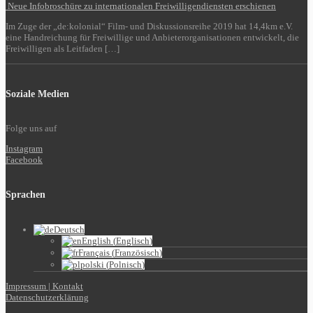
Neue Infobroschüre zu internationalen Freiwilligendiensten erschienen
Im Zuge der „de:kolonial“ Film- und Diskussionsreihe 2019 hat 14,4km e.V.
eine Handreichung für Freiwillige und Anbieterorganisationen entwickelt, die
Freiwilligen als Leitfaden […]
Soziale Medien
Folge uns auf
Instagram
Facebook
Sprachen
Deutsch
English
(
Englisch
)
Français
(
Französisch
)
polski
(
Polnisch
)
Impressum | Kontakt
Datenschutzerklärung