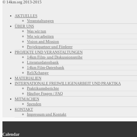
© 14km.org 2013-2015
AKTUELLES
Veranstaltungen
ÜBER UNS
Was wir tun
Wie wir arbeiten
Vision and Mission
Projektpartner und Förderer
PROJEKTE UND VERANSTALTUNGEN
14km Film- und Diskussionsreihe
Literaturdatenbank
14km Film-Datenbank
ReliXchange
MATERIALIEN
INTERNATIONALE FREIWILLIGENARBEIT UND PRAKTIKA
Praktikumsberichte
Häufige Fragen / FAQ
MITMACHEN
Spenden
KONTAKT
Impressum und Kontakt
Calendar