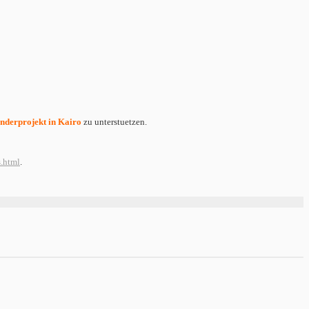
inderprojekt in Kairo
zu unterstuetzen.
s.html
.