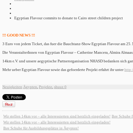
Egyptian Flavour commits to donate to Cairo street children project
!!! GOOD NEWS !!!
3 Euro von jedem Ticket, das fuer die Bauchtanz-Show Egyptian Flavour am 25.
Die VeranstalterInnen von Egyptian Flavour – Catherine Mancera, Almira Almaa
14km e.V. und unsere aegyptische Partnerorganisation NHASD bedanken sich ganz
Mehr ueber Egyptian Flavour sowie das gefoerderte Projekt erfahrt ihr unter
http:
Neuigkeiten
Ägypten
,
Projekte
,
shuuz
0
Wir stellen 14km vor – alle Interessierten sind herzlich eingeladen!
Ihre Schuhe 
Wir stellen 14km vor – alle Interessierten sind herzlich eingeladen!
Ihre Schuhe für Ausbildungsplätze in Ägypten!