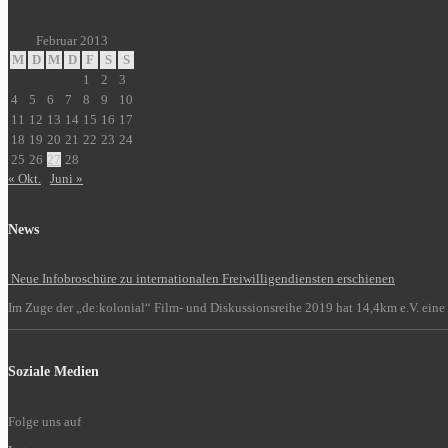
Februar 2013
M
D
M
D
F
S
S
1
2
3
4
5
6
7
8
9
10
11
12
13
14
15
16
17
18
19
20
21
22
23
24
25
26
27
28
« Okt.
Juni »
News
Neue Infobroschüre zu internationalen Freiwilligendiensten erschienen
Im Zuge der „de:kolonial“ Film- und Diskussionsreihe 2019 hat 14,4km e.V. eine 
Soziale Medien
Folge uns auf