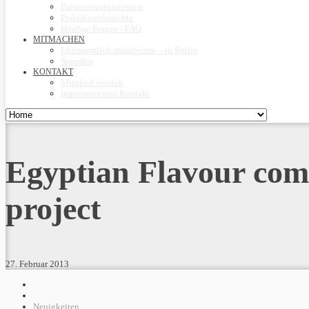
Partnerorganisationen
Praktikumsberichte
Häufige Fragen / FAQ
MITMACHEN
Ehrenamtlich mitarbeiten – in Berlin
Spenden
KONTAKT
Mitglied werden
Impressum und Kontakt
Egyptian Flavour comm
project
27. Februar 2013
Neuigkeiten