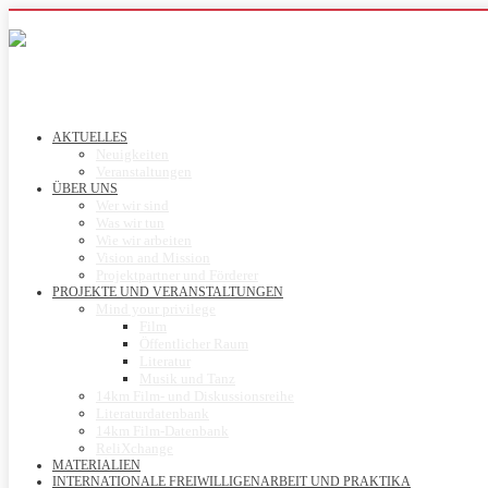
AKTUELLES
Neuigkeiten
Veranstaltungen
ÜBER UNS
Wer wir sind
Was wir tun
Wie wir arbeiten
Vision and Mission
Projektpartner und Förderer
PROJEKTE UND VERANSTALTUNGEN
Mind your privilege
Film
Öffentlicher Raum
Literatur
Musik und Tanz
14km Film- und Diskussionsreihe
Literaturdatenbank
14km Film-Datenbank
ReliXchange
MATERIALIEN
INTERNATIONALE FREIWILLIGENARBEIT UND PRAKTIKA