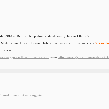
 Mai 2013 im Berliner Tempodrom verkauft wird, gehen an 14km e.V.
s, Shalymar und Hisham Osman – haben beschlossen, auf diese Weise ein
Strassenk
 herzlich!!!
//www.egyptian-flavour.de/index.html
sowie
http://www.egyptian-flavour.de/ticket
für Ausbildungsplätze in Ägypten!