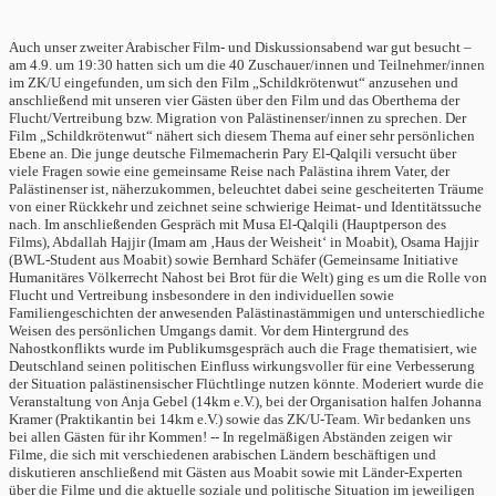
Auch unser zweiter Arabischer Film- und Diskussionsabend war gut besucht –
am 4.9. um 19:30 hatten sich um die 40 Zuschauer/innen und Teilnehmer/innen
im ZK/U eingefunden, um sich den Film „Schildkrötenwut“ anzusehen und
anschließend mit unseren vier Gästen über den Film und das Oberthema der
Flucht/Vertreibung bzw. Migration von Palästinenser/innen zu sprechen. Der
Film „Schildkrötenwut“ nähert sich diesem Thema auf einer sehr persönlichen
Ebene an. Die junge deutsche Filmemacherin Pary El-Qalqili versucht über
viele Fragen sowie eine gemeinsame Reise nach Palästina ihrem Vater, der
Palästinenser ist, näherzukommen, beleuchtet dabei seine gescheiterten Träume
von einer Rückkehr und zeichnet seine schwierige Heimat- und Identitätssuche
nach. Im anschließenden Gespräch mit Musa El-Qalqili (Hauptperson des
Films), Abdallah Hajjir (Imam am ‚Haus der Weisheit‘ in Moabit), Osama Hajjir
(BWL-Student aus Moabit) sowie Bernhard Schäfer (Gemeinsame Initiative
Humanitäres Völkerrecht Nahost bei Brot für die Welt) ging es um die Rolle von
Flucht und Vertreibung insbesondere in den individuellen sowie
Familiengeschichten der anwesenden Palästinastämmigen und unterschiedliche
Weisen des persönlichen Umgangs damit. Vor dem Hintergrund des
Nahostkonflikts wurde im Publikumsgespräch auch die Frage thematisiert, wie
Deutschland seinen politischen Einfluss wirkungsvoller für eine Verbesserung
der Situation palästinensischer Flüchtlinge nutzen könnte. Moderiert wurde die
Veranstaltung von Anja Gebel (14km e.V.), bei der Organisation halfen Johanna
Kramer (Praktikantin bei 14km e.V.) sowie das ZK/U-Team. Wir bedanken uns
bei allen Gästen für ihr Kommen! -- In regelmäßigen Abständen zeigen wir
Filme, die sich mit verschiedenen arabischen Ländern beschäftigen und
diskutieren anschließend mit Gästen aus Moabit sowie mit Länder-Experten
über die Filme und die aktuelle soziale und politische Situation im jeweiligen