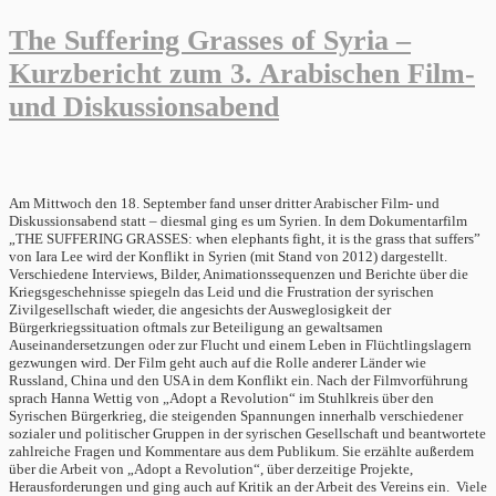
The Suffering Grasses of Syria –
Kurzbericht zum 3. Arabischen Film-
und Diskussionsabend
Am Mittwoch den 18. September fand unser dritter Arabischer Film- und
Diskussionsabend statt – diesmal ging es um Syrien. In dem Dokumentarfilm
„THE SUFFERING GRASSES: when elephants fight, it is the grass that suffers”
von Iara Lee wird der Konflikt in Syrien (mit Stand von 2012) dargestellt.
Verschiedene Interviews, Bilder, Animationssequenzen und Berichte über die
Kriegsgeschehnisse spiegeln das Leid und die Frustration der syrischen
Zivilgesellschaft wieder, die angesichts der Ausweglosigkeit der
Bürgerkriegssituation oftmals zur Beteiligung an gewaltsamen
Auseinandersetzungen oder zur Flucht und einem Leben in Flüchtlingslagern
gezwungen wird. Der Film geht auch auf die Rolle anderer Länder wie
Russland, China und den USA in dem Konflikt ein. Nach der Filmvorführung
sprach Hanna Wettig von „Adopt a Revolution“ im Stuhlkreis über den
Syrischen Bürgerkrieg, die steigenden Spannungen innerhalb verschiedener
sozialer und politischer Gruppen in der syrischen Gesellschaft und beantwortete
zahlreiche Fragen und Kommentare aus dem Publikum. Sie erzählte außerdem
über die Arbeit von „Adopt a Revolution“, über derzeitige Projekte,
Herausforderungen und ging auch auf Kritik an der Arbeit des Vereins ein. Viele