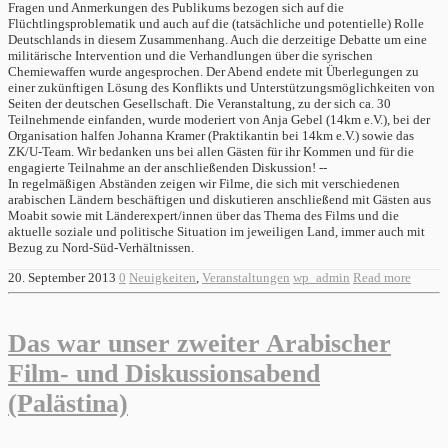
Fragen und Anmerkungen des Publikums bezogen sich auf die
Flüchtlingsproblematik und auch auf die (tatsächliche und potentielle) Rolle
Deutschlands in diesem Zusammenhang. Auch die derzeitige Debatte um eine
militärische Intervention und die Verhandlungen über die syrischen
Chemiewaffen wurde angesprochen. Der Abend endete mit Überlegungen zu
einer zukünftigen Lösung des Konflikts und Unterstützungsmöglichkeiten von
Seiten der deutschen Gesellschaft. Die Veranstaltung, zu der sich ca. 30
Teilnehmende einfanden, wurde moderiert von Anja Gebel (14km e.V.), bei der
Organisation halfen Johanna Kramer (Praktikantin bei 14km e.V.) sowie das
ZK/U-Team. Wir bedanken uns bei allen Gästen für ihr Kommen und für die
engagierte Teilnahme an der anschließenden Diskussion! --
In regelmäßigen Abständen zeigen wir Filme, die sich mit verschiedenen
arabischen Ländern beschäftigen und diskutieren anschließend mit Gästen aus
Moabit sowie mit Länderexpert/innen über das Thema des Films und die
aktuelle soziale und politische Situation im jeweiligen Land, immer auch mit
Bezug zu Nord-Süd-Verhältnissen.
20. September 2013
0
Neuigkeiten
,
Veranstaltungen
wp_admin
Read more
Das war unser zweiter Arabischer
Film- und Diskussionsabend
(Palästina)