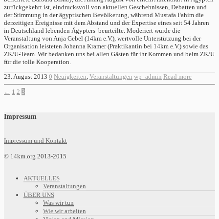
zurückgekehrt ist, eindrucksvoll von aktuellen Geschehnissen, Debatten und
der Stimmung in der ägyptischen Bevölkerung, während Mustafa Fahim die
derzeitigen Ereignisse mit dem Abstand und der Expertise eines seit 54 Jahren
in Deutschland lebenden Ägypters beurteilte. Moderiert wurde die
Veranstaltung von Anja Gebel (14km e.V.), wertvolle Unterstützung bei der
Organisation leisteten Johanna Kramer (Praktikantin bei 14km e.V.) sowie das
ZK/U-Team. Wir bedanken uns bei allen Gästen für ihr Kommen und beim ZK/U
für die tolle Kooperation.
23. August 2013
0
Neuigkeiten
,
Veranstaltungen
wp_admin
Read more
←
1
2
3
Impressum
Impressum und Kontakt
© 14km.org 2013-2015
AKTUELLES
Veranstaltungen
ÜBER UNS
Was wir tun
Wie wir arbeiten