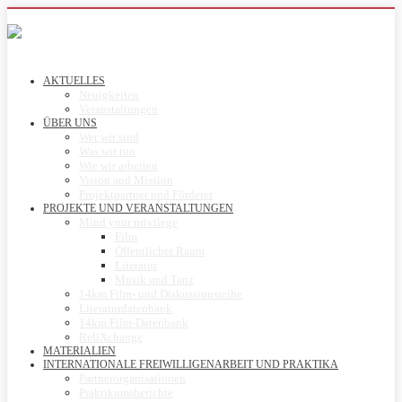
AKTUELLES
Neuigkeiten
Veranstaltungen
ÜBER UNS
Wer wir sind
Was wir tun
Wie wir arbeiten
Vision and Mission
Projektpartner und Förderer
PROJEKTE UND VERANSTALTUNGEN
Mind your privilege
Film
Öffentlicher Raum
Literatur
Musik und Tanz
14km Film- und Diskussionsreihe
Literaturdatenbank
14km Film-Datenbank
ReliXchange
MATERIALIEN
INTERNATIONALE FREIWILLIGENARBEIT UND PRAKTIKA
Partnerorganisationen
Praktikumsberichte