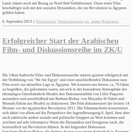
Land, immer auch mit Bezug zu Nord-Süd-Verhältnissen. Unser erster Film
beschäftigte sich mit den sozialen Dynamiken, die zur Revolution in Ägypten
geführt haben.
6. September 2013
0
Neuigkeiten
,
Veranstaltungen
wp_admin
Read more
Erfolgreicher Start der Arabischen
Film- und Diskussionsreihe im ZK/U
Die 14km Arabische Film- und Diskussionsreihe startete gestern erfolgreich mit
der Vorführung von "We Are Egypt" und einer anschließenden Diskussion zum
Film sowie zur aktuellen Lage in Ägypten. Wir konnten uns freuen, ca. 70 Gäste
zu begrüßen, die gekommen waren, um sich in der besonderen Atmosphäre des
ehemaligen Güterbahnhofs Moabit den Dokumentarfilm von Lillie Paquette
anzusehen und anschließend mit Barbara Bishay von Mayadin Al-Tahrir und
Mustafa Fahim aus Moabit zu diskutieren. Der Film dokumentiert die letzten 14
Monate vor der ägyptischen Revolution 2011. Die Filmemacherin konzentriert
sich dabei vor allem auf die Perspektive der Jugendbewegung 6. April, lässt aber
auch zahlreiche andere soziale und politische Gruppen zu Wort kommen und
zeichnet auf sehr informative Weise die Dynamiken und Ereignisse nach, die
letztendlich zur Revolution führten. In der folgenden Diskussion
berichtete Barbara Bishay, die Anfang August von einem Aufenthalt in Ägypten