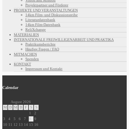
Vision and Mission
Projektpartner und Förderer
PROJEKTE UND VERANSTALTUNGEN
14km Film- und Diskussionsreihe
Literaturdatenbank
14km Film-Datenbank
ReliXchange
MATERIALIEN
INTERNATIONALE FREIWILLIGENARBEIT UND PRAKTIKA
Praktikumsberichte
Häufige Fragen / FAQ
MITMACHEN
Spenden
KONTAKT
Impressum und Kontakt
Calendar
August 2026
M
D
M
D
F
S
S
1
2
3
4
5
6
7
8
9
10
11
12
13
14
15
16