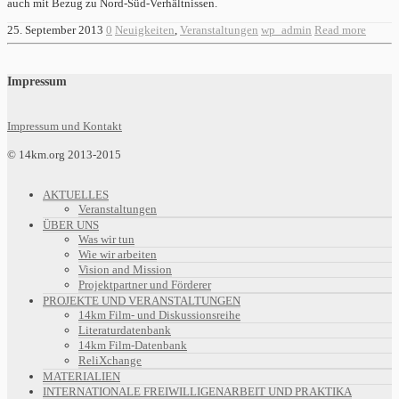
auch mit Bezug zu Nord-Süd-Verhältnissen.
25. September 2013
0
Neuigkeiten
,
Veranstaltungen
wp_admin
Read more
Impressum
Impressum und Kontakt
© 14km.org 2013-2015
AKTUELLES
Veranstaltungen
ÜBER UNS
Was wir tun
Wie wir arbeiten
Vision and Mission
Projektpartner und Förderer
PROJEKTE UND VERANSTALTUNGEN
14km Film- und Diskussionsreihe
Literaturdatenbank
14km Film-Datenbank
ReliXchange
MATERIALIEN
INTERNATIONALE FREIWILLIGENARBEIT UND PRAKTIKA