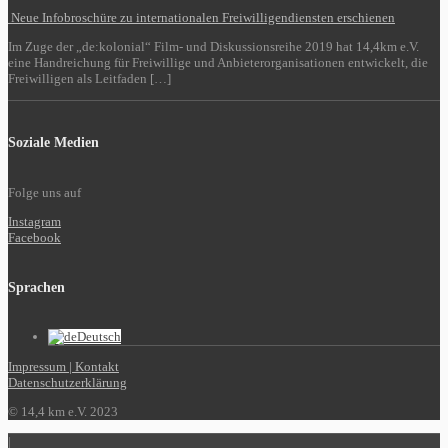
Neue Infobroschüre zu internationalen Freiwilligendiensten erschienen
Im Zuge der „de:kolonial“ Film- und Diskussionsreihe 2019 hat 14,4km e.V.
eine Handreichung für Freiwillige und Anbieterorganisationen entwickelt, die
Freiwilligen als Leitfaden […]
Soziale Medien
Folge uns auf
Instagram
Facebook
Sprachen
Deutsch
Impressum | Kontakt
Datenschutzerklärung
© 14,4 km e.V. 2023
|