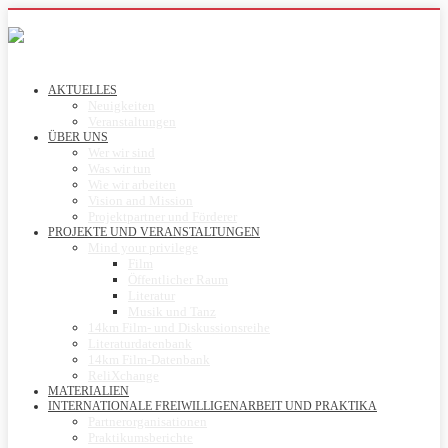
AKTUELLES
Neuigkeiten
Veranstaltungen
ÜBER UNS
Wer wir sind
Was wir tun
Wie wir arbeiten
Vision and Mission
Projektpartner und Förderer
PROJEKTE UND VERANSTALTUNGEN
Mind your privilege
Film
Öffentlicher Raum
Literatur
Musik und Tanz
14km Film- und Diskussionsreihe
Literaturdatenbank
14km Film-Datenbank
ReliXchange
MATERIALIEN
INTERNATIONALE FREIWILLIGENARBEIT UND PRAKTIKA
Partnerorganisationen
Praktikumsberichte