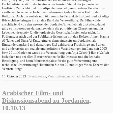
Film „Recycle“, der die persönliche Geschichte eines ehemaligen
Dschihadisten erzählt, der in einem der ärmsten Viertel der jordanischen
Großstadt Zarqa lebt und dort Altpapier sammelt, um so seinen Unterhalt zu
verdienen. In seinen schwierigen Lebensumständen findet er Halt in der
Religion. Doch die soziale und ökonomische Perspektivlosigkeit und ständige
Rückschläge bringen ihn an den Rand der Verzweiflung. Der Film wurde
anschließend von den anwesenden Jordanier/innen lebhaft diskutiert, dabei
ging es insbesondere darum, inwiefern die porträtierten Charaktere und ihr
Leben repräsentativ für die jordanische Gesellschaft seien oder nicht. Im
Podiumsgespräch und der Publikumsdiskussion mit den Referent/innen Hanna
Al-Taher und Dima Al-Kuttu ging es dann einerseits um Jordanien als
Einwanderungsland und derzeitiges Ziel zahlreicher Flüchtlinge aus Syrien,
und andererseits um soziale und politische Veränderungen im Land seit 2005
bzw. 2011. Moderiert wurde die Veranstaltung von Anja Gebel (14km e.V.). Wir
bedanken uns bei allen Besucher/innen für Ihr Interesse und die lebhafte
Beteiligung, und beim Filmrauschpalast für die gute Vorbereitung und
technische Unterstützung! Hier finden Sie ein 20-minütiges Video-Exzerpt der
Veranstaltung:
14. Oktober 2013
0
Neuigkeiten
,
Veranstaltungen
wp_admin
Read more
Arabischer Film- und
Diskussionsabend zu Jordanien,
10.10.13