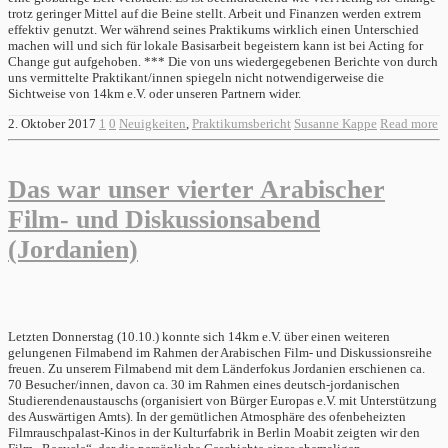
trotz geringer Mittel auf die Beine stellt. Arbeit und Finanzen werden extrem
effektiv genutzt. Wer während seines Praktikums wirklich einen Unterschied
machen will und sich für lokale Basisarbeit begeistern kann ist bei Acting for
Change gut aufgehoben. *** Die von uns wiedergegebenen Berichte von durch
uns vermittelte Praktikant/innen spiegeln nicht notwendigerweise die
Sichtweise von 14km e.V. oder unseren Partnern wider.
2. Oktober 2017
1
0
Neuigkeiten
,
Praktikumsbericht
Susanne Kappe
Read more
Das war unser vierter Arabischer
Film- und Diskussionsabend
(Jordanien)
Letzten Donnerstag (10.10.) konnte sich 14km e.V. über einen weiteren
gelungenen Filmabend im Rahmen der Arabischen Film- und Diskussionsreihe
freuen. Zu unserem Filmabend mit dem Länderfokus Jordanien erschienen ca.
70 Besucher/innen, davon ca. 30 im Rahmen eines deutsch-jordanischen
Studierendenaustauschs (organisiert von Bürger Europas e.V. mit Unterstützung
des Auswärtigen Amts). In der gemütlichen Atmosphäre des ofenbeheizten
Filmrauschpalast-Kinos in der Kulturfabrik in Berlin Moabit zeigten wir den