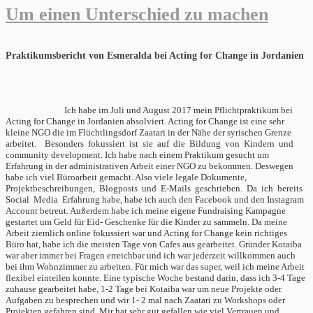
Um einen Unterschied zu machen
Praktikumsbericht von Esmeralda bei Acting for Change in Jordanien
Ich habe im Juli und August 2017 mein Pflichtpraktikum bei
Acting for Change in Jordanien absolviert. Acting for Change ist eine sehr
kleine NGO die im Flüchtlingsdorf Zaatari in der Nähe der syrischen Grenze
arbeitet. Besonders fokussiert ist sie auf die Bildung von Kindern und
community development. Ich habe nach einem Praktikum gesucht um
Erfahrung in der administrativen Arbeit einer NGO zu bekommen. Deswegen
habe ich viel Büroarbeit gemacht. Also viele legale Dokumente,
Projektbeschreibungen, Blogposts und E-Mails geschrieben. Da ich bereits
Social Media Erfahrung habe, habe ich auch den Facebook und den Instagram
Account betreut. Außerdem habe ich meine eigene Fundraising Kampagne
gestartet um Geld für Eid- Geschenke für die Kinder zu sammeln. Da meine
Arbeit ziemlich online fokussiert war und Acting for Change kein richtiges
Büro hat, habe ich die meisten Tage von Cafes aus gearbeitet. Gründer Kotaiba
war aber immer bei Fragen erreichbar und ich war jederzeit willkommen auch
bei ihm Wohnzimmer zu arbeiten. Für mich war das super, weil ich meine Arbeit
flexibel einteilen konnte. Eine typische Woche bestand darin, dass ich 3-4 Tage
zuhause gearbeitet habe, 1-2 Tage bei Kotaiba war um neue Projekte oder
Aufgaben zu besprechen und wir 1- 2 mal nach Zaatari zu Workshops oder
Projekten gefahren sind. Mir hat sehr gut gefallen wie viel Vertrauen und