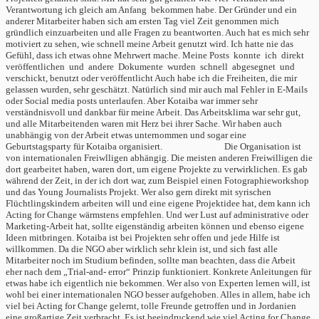
Verantwortung ich gleich am Anfang bekommen habe. Der Gründer und ein
anderer Mitarbeiter haben sich am ersten Tag viel Zeit genommen mich
gründlich einzuarbeiten und alle Fragen zu beantworten. Auch hat es mich sehr
motiviert zu sehen, wie schnell meine Arbeit genutzt wird. Ich hatte nie das
Gefühl, dass ich etwas ohne Mehrwert mache. Meine Posts konnte ich direkt
veröffentlichen und andere Dokumente wurden schnell abgesegnet und
verschickt, benutzt oder veröffentlicht Auch habe ich die Freiheiten, die mir
gelassen wurden, sehr geschätzt. Natürlich sind mir auch mal Fehler in E-Mails
oder Social media posts unterlaufen. Aber Kotaiba war immer sehr
verständnisvoll und dankbar für meine Arbeit. Das Arbeitsklima war sehr gut,
und alle Mitarbeitenden waren mit Herz bei ihrer Sache. Wir haben auch
unabhängig von der Arbeit etwas unternommen und sogar eine
Geburtstagsparty für Kotaiba organisiert. Die Organisation ist
von internationalen Freiwlligen abhängig. Die meisten anderen Freiwilligen die
dort gearbeitet haben, waren dort, um eigene Projekte zu verwirklichen. Es gab
während der Zeit, in der ich dort war, zum Beispiel einen Fotographieworkshop
und das Young Journalists Projekt. Wer also gern direkt mit syrischen
Flüchtlingskindern arbeiten will und eine eigene Projektidee hat, dem kann ich
Acting for Change wärmstens empfehlen. Und wer Lust auf administrative oder
Marketing-Arbeit hat, sollte eigenständig arbeiten können und ebenso eigene
Ideen mitbringen. Kotaiba ist bei Projekten sehr offen und jede Hilfe ist
willkommen. Da die NGO aber wirklich sehr klein ist, und sich fast alle
Mitarbeiter noch im Studium befinden, sollte man beachten, dass die Arbeit
eher nach dem „Trial-and- error“ Prinzip funktioniert. Konkrete Anleitungen für
etwas habe ich eigentlich nie bekommen. Wer also von Experten lernen will, ist
wohl bei einer internationalen NGO besser aufgehoben. Alles in allem, habe ich
viel bei Acting for Change gelernt, tolle Freunde getroffen und in Jordanien
eine großartige Zeit verbracht. Es ist beeindruckend wie viel Acting for Change