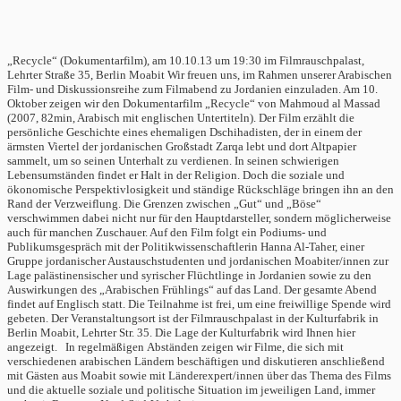
„Recycle“ (Dokumentarfilm), am 10.10.13 um 19:30 im Filmrauschpalast,
Lehrter Straße 35, Berlin Moabit Wir freuen uns, im Rahmen unserer Arabischen
Film- und Diskussionsreihe zum Filmabend zu Jordanien einzuladen. Am 10.
Oktober zeigen wir den Dokumentarfilm „Recycle“ von Mahmoud al Massad
(2007, 82min, Arabisch mit englischen Untertiteln). Der Film erzählt die
persönliche Geschichte eines ehemaligen Dschihadisten, der in einem der
ärmsten Viertel der jordanischen Großstadt Zarqa lebt und dort Altpapier
sammelt, um so seinen Unterhalt zu verdienen. In seinen schwierigen
Lebensumständen findet er Halt in der Religion. Doch die soziale und
ökonomische Perspektivlosigkeit und ständige Rückschläge bringen ihn an den
Rand der Verzweiflung. Die Grenzen zwischen „Gut“ und „Böse“
verschwimmen dabei nicht nur für den Hauptdarsteller, sondern möglicherweise
auch für manchen Zuschauer. Auf den Film folgt ein Podiums- und
Publikumsgespräch mit der Politikwissenschaftlerin Hanna Al-Taher, einer
Gruppe jordanischer Austauschstudenten und jordanischen Moabiter/innen zur
Lage palästinensischer und syrischer Flüchtlinge in Jordanien sowie zu den
Auswirkungen des „Arabischen Frühlings“ auf das Land. Der gesamte Abend
findet auf Englisch statt. Die Teilnahme ist frei, um eine freiwillige Spende wird
gebeten. Der Veranstaltungsort ist der Filmrauschpalast in der Kulturfabrik in
Berlin Moabit, Lehrter Str. 35. Die Lage der Kulturfabrik wird Ihnen hier
angezeigt. In regelmäßigen Abständen zeigen wir Filme, die sich mit
verschiedenen arabischen Ländern beschäftigen und diskutieren anschließend
mit Gästen aus Moabit sowie mit Länderexpert/innen über das Thema des Films
und die aktuelle soziale und politische Situation im jeweiligen Land, immer