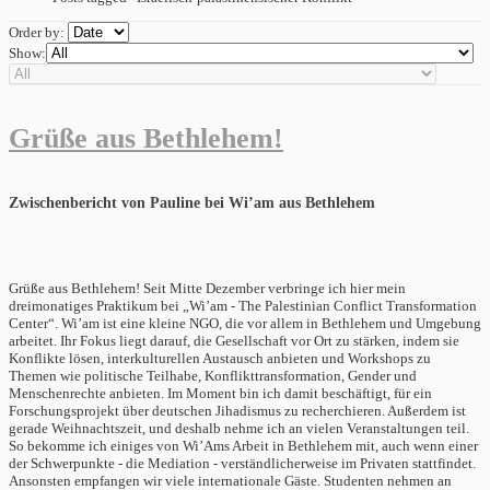
Order by:
Show:
Grüße aus Bethlehem!
Zwischenbericht von Pauline bei Wi’am aus Bethlehem
Grüße aus Bethlehem! Seit Mitte Dezember verbringe ich hier mein
dreimonatiges Praktikum bei „Wi’am - The Palestinian Conflict Transformation
Center“. Wi’am ist eine kleine NGO, die vor allem in Bethlehem und Umgebung
arbeitet. Ihr Fokus liegt darauf, die Gesellschaft vor Ort zu stärken, indem sie
Konflikte lösen, interkulturellen Austausch anbieten und Workshops zu
Themen wie politische Teilhabe, Konflikttransformation, Gender und
Menschenrechte anbieten. Im Moment bin ich damit beschäftigt, für ein
Forschungsprojekt über deutschen Jihadismus zu recherchieren. Außerdem ist
gerade Weihnachtszeit, und deshalb nehme ich an vielen Veranstaltungen teil.
So bekomme ich einiges von Wi’Ams Arbeit in Bethlehem mit, auch wenn einer
der Schwerpunkte - die Mediation - verständlicherweise im Privaten stattfindet.
Ansonsten empfangen wir viele internationale Gäste. Studenten nehmen an