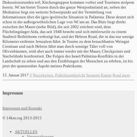
Diskussionsrunden teil, Kirchengruppen kommen vorbei und Touristen stolpern
herein. Wi’am bietet Touren durch das ganze Westjordanland an; neben der
Mediation liegt ein weiterer Schwerpunkt auf der Vermittlung von
Informationen über die (geo-)politische Situation in Palästina. Diese deutet sich
schon in der außergewöhnlichen Lage von Wi’am an. Das Büro liegt direkt
zwischen der Mauer (siehe Bild), die seit 2002 errichtet wird, dem
Flüchtlingslager Aida, das seit 1948 besteht und sich mittlerweile zu einem
Stadtteil Bethlehems verfestigt hat, und der Hebron Road, die in das nur wenige
Kilometer entfernte Jerusalem führt. In Touren zu dem benachbarten Weingut
Cremisan und nach Hebron fährt man durch sonnige Täler voll von
Olivenbäumen, wird aber auch immer wieder mit der Mauer, Checkpoints und
Stacheldraht konfrontiert. Die Folgen des Israel/Palästina-Konflikts in der
Landschaft zu sehen und aus den Erzählungen der Menschen zu erleben, ist bis
jetzt der spannendste Aspekt meines Praktikums.
15. Januar 2017
0
Neuigkeiten
,
Praktikumsbericht
Susanne Kappe
Read more
Impressum
Impressum und Kontakt
© 14km.org 2013-2015
AKTUELLES
Veranstaltungen