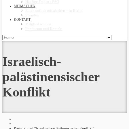
Häufige Fragen / FAQ
MITMACHEN
Ehrenamtlich mitarbeiten – in Berlin
Spenden
KONTAKT
Mitglied werden
Impressum und Kontakt
Israelisch-
palästinensischer
Konflikt
Posts tagged “Israelisch-palästinensischer Konflikt”