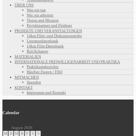
ÜBER UNS
Was wir tun
Wie wir arbeiten
Vision and Mission
Projektpartner und Förderer
PROJEKTE UND VERANSTALTUNGEN
14km Film- und Diskussionsreihe
Literaturdatenbank
14km Film-Datenbank
ReliXchange
MATERIALIEN
INTERNATIONALE FREIWILLIGENARBEIT UND PRAKTIKA
Praktikumsberichte
Häufige Fragen / FAQ
MITMACHEN
Spenden
KONTAKT
Impressum und Kontakt
Calendar
August 2026
M
D
M
D
F
S
S