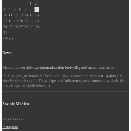
1
2
3
4
5
6
7
8
9
10
11
12
13
14
15
16
17
18
19
20
21
22
23
24
25
26
27
28
29
30
31
« März
News
Neue Infobroschüre zu internationalen Freiwilligendiensten erschienen
Im Zuge der „de:kolonial“ Film- und Diskussionsreihe 2019 hat 14,4km e.V.
eine Handreichung für Freiwillige und Anbieterorganisationen entwickelt, die
Freiwilligen als Leitfaden […]
Soziale Medien
Folge uns auf
Instagram