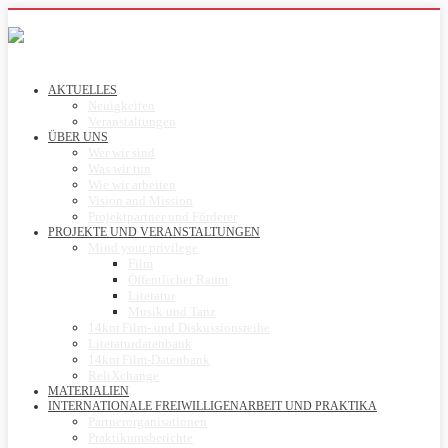
AKTUELLES
Neuigkeiten
Veranstaltungen
ÜBER UNS
Wer wir sind
Was wir tun
Wie wir arbeiten
Vision and Mission
Projektpartner und Förderer
PROJEKTE UND VERANSTALTUNGEN
Mind your privilege
Film
Öffentlicher Raum
Literatur
Musik und Tanz
14km Film- und Diskussionsreihe
Literaturdatenbank
14km Film-Datenbank
ReliXchange
MATERIALIEN
INTERNATIONALE FREIWILLIGENARBEIT UND PRAKTIKA
Partnerorganisationen
Praktikumsberichte