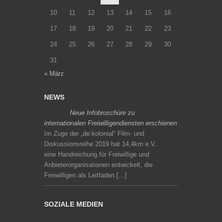
10
11
12
13
14
15
16
17
18
19
20
21
22
23
24
25
26
27
28
29
30
31
« März
NEWS
Neue Infobroschüre zu
internationalen Freiwilligendiensten erschienen
Im Zuge der „de:kolonial“ Film- und
Diskussionsreihe 2019 hat 14,4km e.V.
eine Handreichung für Freiwillige und
Anbieterorganisationen entwickelt, die
Freiwilligen als Leitfaden […]
SOZIALE MEDIEN