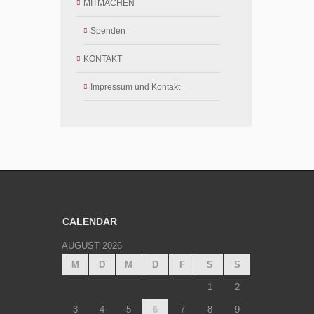
MITMACHEN
Spenden
KONTAKT
Impressum und Kontakt
CALENDAR
AUGUST 2026
M
D
M
D
F
S
S
1
2
3
4
5
6
7
8
9