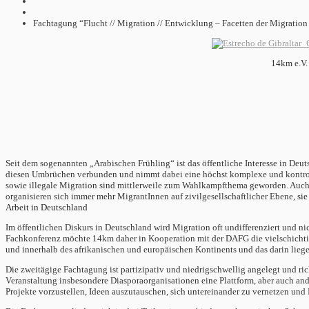
Fachtagung “Flucht // Migration // Entwicklung – Facetten der Migration 
14km e.V. 
Seit dem sogenannten „Arabischen Frühling“ ist das öffentliche Interesse in De
diesen Umbrüchen verbunden und nimmt dabei eine höchst komplexe und kontrovers
sowie illegale Migration sind mittlerweile zum Wahlkampfthema geworden. Auch i
organisieren sich immer mehr MigrantInnen auf zivilgesellschaftlicher Ebene,
sie
Arbeit in Deutschland
Im öffentlichen Diskurs in Deutschland wird Migration oft undifferenziert und ni
Fachkonferenz möchte 14km daher in Kooperation mit der DAFG die vielschichtig
und innerhalb des afrikanischen und europäischen Kontinents und das darin liege
Die zweitägige Fachtagung ist partizipativ und niedrigschwellig angelegt und ric
Veranstaltung insbesondere Diasporaorganisationen eine Plattform, aber auch and
Projekte vorzustellen, Ideen auszutauschen, sich untereinander zu vernetzen und P