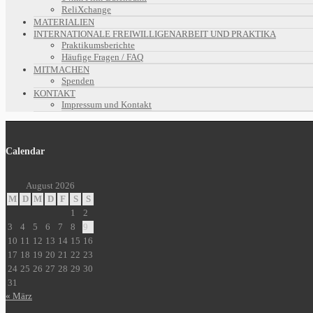
ReliXchange
MATERIALIEN
INTERNATIONALE FREIWILLIGENARBEIT UND PRAKTIKA
Praktikumsberichte
Häufige Fragen / FAQ
MITMACHEN
Spenden
KONTAKT
Impressum und Kontakt
Calendar
August 2026
M
D
M
D
F
S
S
1
2
3
4
5
6
7
8
9
10
11
12
13
14
15
16
17
18
19
20
21
22
23
24
25
26
27
28
29
30
31
« März