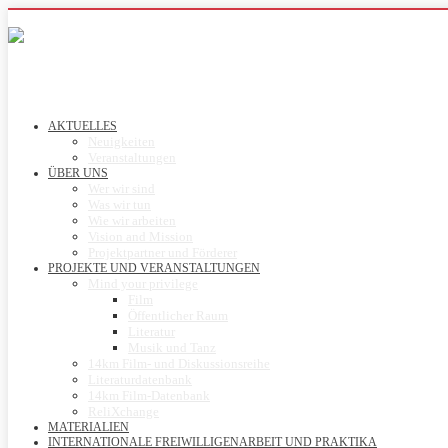
AKTUELLES
Neuigkeiten
Veranstaltungen
ÜBER UNS
Wer wir sind
Was wir tun
Wie wir arbeiten
Vision and Mission
Projektpartner und Förderer
PROJEKTE UND VERANSTALTUNGEN
Mind your privilege
Film
Öffentlicher Raum
Literatur
Musik und Tanz
14km Film- und Diskussionsreihe
Literaturdatenbank
14km Film-Datenbank
ReliXchange
MATERIALIEN
INTERNATIONALE FREIWILLIGENARBEIT UND PRAKTIKA