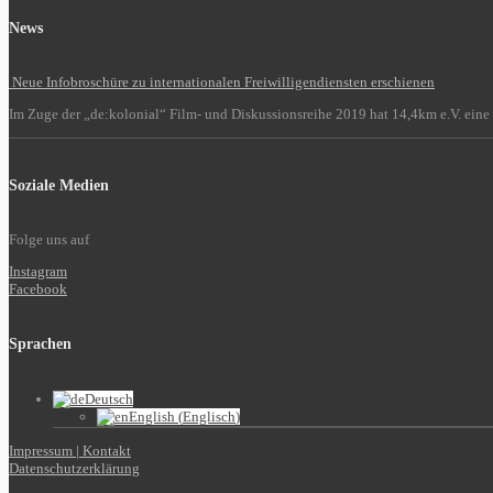
News
Neue Infobroschüre zu internationalen Freiwilligendiensten erschienen
Im Zuge der „de:kolonial“ Film- und Diskussionsreihe 2019 hat 14,4km e.V. eine 
Soziale Medien
Folge uns auf
Instagram
Facebook
Sprachen
Deutsch
English
(
Englisch
)
Impressum | Kontakt
Datenschutzerklärung