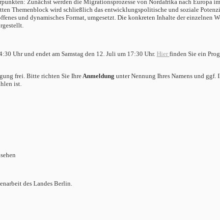
erpunkten: Zunächst werden die Migrationsprozesse von Nordafrika nach Europa im
en Themenblock wird schließlich das entwicklungspolitische und soziale Potenzial
 offenes und dynamisches Format, umgesetzt. Die konkreten Inhalte der einzelnen 
gestellt.
 14:30 Uhr und endet am Samstag den 12. Juli um 17:30 Uhr.
Hier
finden Sie ein Pro
ung frei. Bitte richten Sie Ihre
Anmeldung
unter Nennung Ihres Namens und ggf. I
len ist.
nsehen
enarbeit des Landes Berlin.