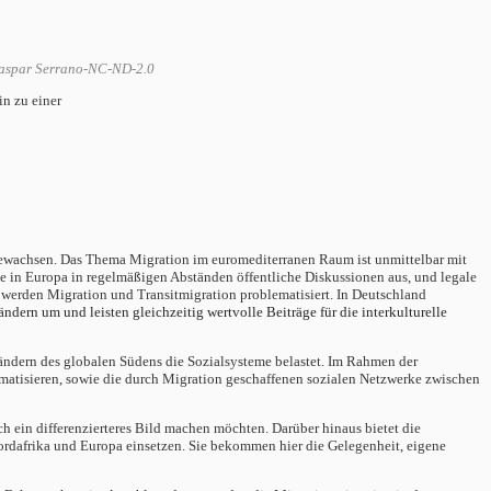
Gaspar Serrano-NC-ND-2.0
in zu einer
ngewachsen. Das Thema Migration im euromediterranen Raum ist unmittelbar mit
e in Europa in regelmäßigen Abständen öffentliche Diskussionen aus, und legale
 werden Migration und Transitmigration problematisiert. In Deutschland
ndern um und leisten gleichzeitig wertvolle Beiträge für die interkulturelle
 Ländern des globalen Südens die Sozialsysteme belastet. Im Rahmen der
matisieren, sowie die durch Migration geschaffenen sozialen Netzwerke zwischen
ch ein differenzierteres Bild machen möchten. Darüber hinaus bietet die
Nordafrika und Europa einsetzen. Sie bekommen hier die Gelegenheit, eigene