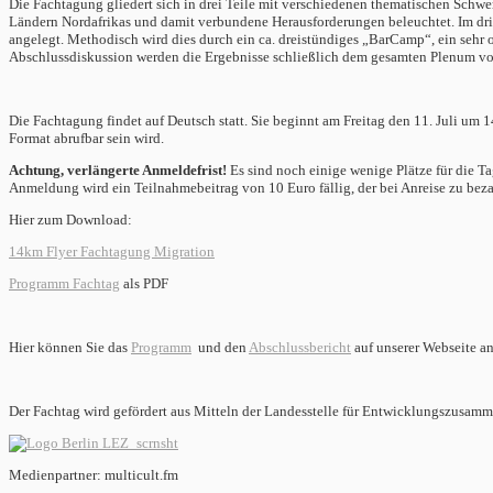
Die Fachtagung gliedert sich in drei Teile mit verschiedenen thematischen Schw
Ländern Nordafrikas und damit verbundene Herausforderungen beleuchtet. Im dritt
angelegt. Methodisch wird dies durch ein ca. dreistündiges „BarCamp“, ein sehr
Abschlussdiskussion werden die Ergebnisse schließlich dem gesamten Plenum vor
Die Fachtagung findet auf Deutsch statt. Sie beginnt am Freitag den 11. Juli um
Format abrufbar sein wird.
Achtung, verlängerte Anmeldefrist!
Es sind noch einige wenige Plätze für die Tag
Anmeldung wird ein Teilnahmebeitrag von 10 Euro fällig, der bei Anreise zu bezah
Hier zum Download:
14km Flyer Fachtagung Migration
Programm Fachtag
als PDF
Hier können Sie das
Programm
und den
Abschlussbericht
auf unserer Webseite a
Der Fachtag wird gefördert aus Mitteln der Landesstelle für Entwicklungszusamm
Medienpartner: multicult.fm