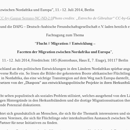
zwischen Nordafrika und Europa”, 11.- 12. Juli 2014, Berlin
Photo credits: „Estrecho de Gibraltar“ CC-by-
und die DAFG – Deutsch-Arabische Freundschaftsgesellschaft e.V. laden herzlich e
Fachtagung zum Thema
“
Flucht // Migration // Entwicklung –
Facetten der Migration zwischen Nordafrika und Europa
”,
11.- 12. Juli 2014, Friedrichstr. 185 (Kontorhaus, Haus E, 7. Etage), 10117 Berlin
utschland an den politischen Entwicklungen in den Ländern Nordafrikas spürbar a
e Rolle ein. So lösen die Bilder der gekenterten Boote afrikanischer Flüchtling
n Nordafrika, das eine wichtige Transitregion auf dem Weg nach Europa darstellt,
 setzen von der „Diaspora“ aus entwicklungspolitische Projekte in ihren Herkunftslä
cht selten populistisch als soziales Problem stilisiert, welches ausgehend von den
en Hintergründe in den Herkunftsländern und die dortige Migrationssituation the
nde Potenzial diskutieren.
htet sich grundsätzlich an Menschen, die sich für die Thematik interessieren und si
eren Vereinen, die sich für Flüchtlinge oder interkulturellen Austausch zwischen 
artner für neue Initiativen zu finden.