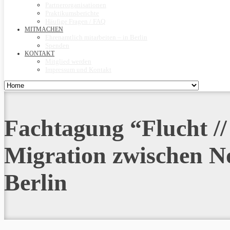
Partnerorganisationen
Praktikumsberichte
Häufige Fragen / FAQ
MITMACHEN
Ehrenamtlich mitarbeiten – in Berlin
Spenden
KONTAKT
Mitglied werden
Impressum und Kontakt
Fachtagung “Flucht //
Migration zwischen No
Berlin