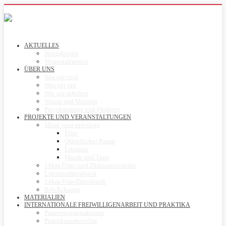
AKTUELLES
Neuigkeiten
Veranstaltungen
ÜBER UNS
Wer wir sind
Was wir tun
Wie wir arbeiten
Vision and Mission
Projektpartner und Förderer
PROJEKTE UND VERANSTALTUNGEN
Mind your privilege
Film
Öffentlicher Raum
Literatur
Musik und Tanz
14km Film- und Diskussionsreihe
Literaturdatenbank
14km Film-Datenbank
ReliXchange
MATERIALIEN
INTERNATIONALE FREIWILLIGENARBEIT UND PRAKTIKA
Partnerorganisationen
Praktikumsberichte