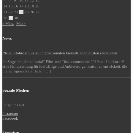
7
8
9
10
11
12
13
14
15
16
17
18
19
20
21
22
23
24
25
26
27
28
29
30
« März
Mai »
News
Neue Infobroschüre zu internationalen Freiwilligendiensten erschienen
Im Zuge der „de:kolonial“ Film- und Diskussionsreihe 2019 hat 14,4km e.V.
eine Handreichung für Freiwillige und Anbieterorganisationen entwickelt, die
Freiwilligen als Leitfaden […]
Soziale Medien
Folge uns auf
Instagram
Facebook