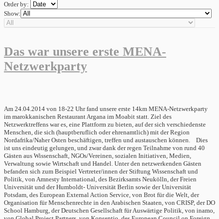
Order by:
Show:
Das war unsere erste MENA-
Netzwerkparty
Am 24.04.2014 von 18-22 Uhr fand unsere erste 14km MENA-Netzwerkparty
im marokkanischen Restaurant Argana im Moabit statt. Ziel des
Netzwerktreffens war es, eine Plattform zu bieten, auf der sich verschiedenste
Menschen, die sich (hauptberuflich oder ehrenamtlich) mit der Region
Nordafrika/Naher Osten beschäftigen, treffen und austauschen können. Dies
ist uns eindeutig gelungen, und zwar dank der regen Teilnahme von rund 40
Gästen aus Wissenschaft, NGOs/Vereinen, sozialen Initiativen, Medien,
Verwaltung sowie Wirtschaft und Handel. Unter den netzwerkenden Gästen
befanden sich zum Beispiel Vertreter/innen der Stiftung Wissenschaft und
Politik, von Amnesty International, des Bezirksamts Neukölln, der Freien
Universität und der Humboldt- Universität Berlin sowie der Universität
Potsdam, des European External Action Service, von Brot für die Welt, der
Organisation für Menschenrechte in den Arabischen Staaten, von CRISP, der DO
School Hamburg, der Deutschen Gesellschaft für Auswärtige Politik, von inamo,
von Global Project Partners, von Konsentio, des European Council on Foreign