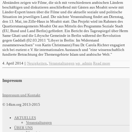
Abständen zeigen wir Filme, die sich mit verschiedenen arabischen Ländern
beschäftigen und diskutieren anschließend mit Gästen aus Moabit sowie mit
Länder-Expert/innen über die Filme und die aktuelle soziale und politische
Situation im jeweiligen Land. Die nächste Veranstaltung findet am Dienstag,
den 13. Mai, im Zille-Haus in Moabit statt. Das Projekt wird im Rahmen des
Quartiersmanagements Moabit Ost aus Mitteln des Programms Soziale Stadt
(EU, Bund und Land Berlin) gefördert. Ein Bericht des Tagesspiegel über Herrn
Same Ghati und die Libysche Gemeinde in Berlin während der Revolution
gegen Gaddafi (02.03.2011 "Libyer in Berlin: Im Widerstand
zusammenwachsen" von Karin Christmann) Frau Dr. Carola Richter engagiert
sich bei eurient e.V. für internationalen Austausch und "eine wissenschaftlich
fundierte Betrachtung der Themengebiete Islam und arabische Welt."
4. April 2014
0
Neuigkeiten
,
Veranstaltungen
wp_admin
Read more
Impressum
Impressum und Kontakt
© 14km.org 2013-2015
AKTUELLES
Veranstaltungen
ÜBER UNS