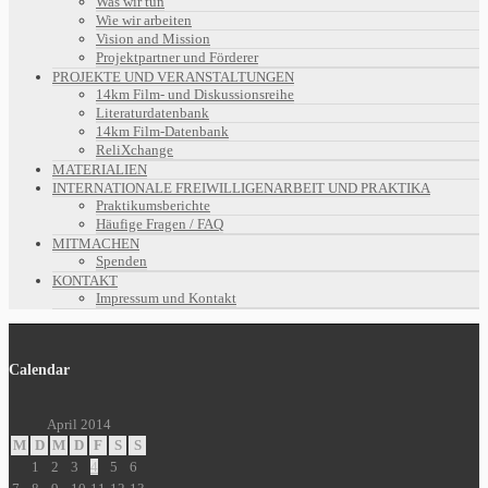
Was wir tun
Wie wir arbeiten
Vision and Mission
Projektpartner und Förderer
PROJEKTE UND VERANSTALTUNGEN
14km Film- und Diskussionsreihe
Literaturdatenbank
14km Film-Datenbank
ReliXchange
MATERIALIEN
INTERNATIONALE FREIWILLIGENARBEIT UND PRAKTIKA
Praktikumsberichte
Häufige Fragen / FAQ
MITMACHEN
Spenden
KONTAKT
Impressum und Kontakt
Calendar
April 2014
M
D
M
D
F
S
S
1
2
3
4
5
6