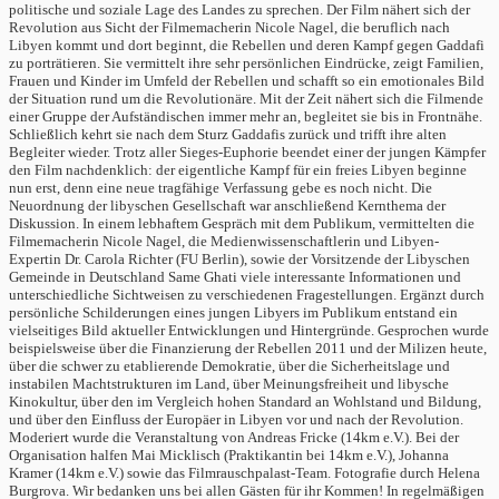
politische und soziale Lage des Landes zu sprechen. Der Film nähert sich der
Revolution aus Sicht der Filmemacherin Nicole Nagel, die beruflich nach
Libyen kommt und dort beginnt, die Rebellen und deren Kampf gegen Gaddafi
zu porträtieren. Sie vermittelt ihre sehr persönlichen Eindrücke, zeigt Familien,
Frauen und Kinder im Umfeld der Rebellen und schafft so ein emotionales Bild
der Situation rund um die Revolutionäre. Mit der Zeit nähert sich die Filmende
einer Gruppe der Aufständischen immer mehr an, begleitet sie bis in Frontnähe.
Schließlich kehrt sie nach dem Sturz Gaddafis zurück und trifft ihre alten
Begleiter wieder. Trotz aller Sieges-Euphorie beendet einer der jungen Kämpfer
den Film nachdenklich: der eigentliche Kampf für ein freies Libyen beginne
nun erst, denn eine neue tragfähige Verfassung gebe es noch nicht. Die
Neuordnung der libyschen Gesellschaft war anschließend Kernthema der
Diskussion. In einem lebhaftem Gespräch mit dem Publikum, vermittelten die
Filmemacherin Nicole Nagel, die Medienwissenschaftlerin und Libyen-
Expertin Dr. Carola Richter (FU Berlin), sowie der Vorsitzende der Libyschen
Gemeinde in Deutschland Same Ghati viele interessante Informationen und
unterschiedliche Sichtweisen zu verschiedenen Fragestellungen. Ergänzt durch
persönliche Schilderungen eines jungen Libyers im Publikum entstand ein
vielseitiges Bild aktueller Entwicklungen und Hintergründe. Gesprochen wurde
beispielsweise über die Finanzierung der Rebellen 2011 und der Milizen heute,
über die schwer zu etablierende Demokratie, über die Sicherheitslage und
instabilen Machtstrukturen im Land, über Meinungsfreiheit und libysche
Kinokultur, über den im Vergleich hohen Standard an Wohlstand und Bildung,
und über den Einfluss der Europäer in Libyen vor und nach der Revolution.
Moderiert wurde die Veranstaltung von Andreas Fricke (14km e.V.). Bei der
Organisation halfen Mai Micklisch (Praktikantin bei 14km e.V.), Johanna
Kramer (14km e.V.) sowie das Filmrauschpalast-Team. Fotografie durch Helena
Burgrova. Wir bedanken uns bei allen Gästen für ihr Kommen! In regelmäßigen