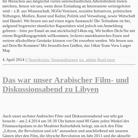
für Menschen aus möglichst vielen unterschiedlichen Arbeitsfeldern bieten
möchten, freuen wir uns, wenn diese Einladung an Interessierte weitergeleitet
wird – z.B. aus Wissenschaft, NGOs/Vereinen, sozialen Initiativen, politischen
Stiftungen, Medien, Kunst und Kultur, Politik und Verwaltung, sowie Wirtschaft
und Handel. Wir freuen uns auf einen regen Austausch! Die Teilnahme ist frei,
aufgrund begrenzter räumlicher Kapazitäten wird jedoch um Anmeldung
gebeten – bitte per Email an mai.micklisch@14km.org. Wir heißen Dich/Sie mit
einem Begrüßungsgetränk willkommen, leckeres marokkanisches Essen und
weitere alkoholfreie Getränke können vor Ort erworben werden. Wir freuen uns
auf Dein/Ihr Kommen! Mit freundlichen Grüßen, das 14km Team View Larger
Map
4. April 2014
0
Neuigkeiten
,
Veranstaltungen
wp_admin
Read more
Das war unser Arabischer Film- und
Diskussionsabend zu Libyen
Auch unser sechster Arabischer Film- und Diskussionsabend war sehr gut
besucht – am 2.4.2014 um 18:30 Uhr hatten rund 80 Gäste jeden Winkel des
Filmrauschpalasts in der Moabiter Kulturfabrik belegt, um sich den Film
„Libyen, die Revolution und ich“ anzusehen und anschließend mit unseren
Gästen über den Film, die libysche Revolution im Jahr 2011 und die aktuelle