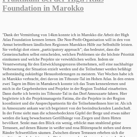
Foundation in Marokko
"Dank der Vermittlung von 14km konnte ich in Marokko die Arbeit der High Atlas Foundation kennen lernen. Die Non-Profit-Organisation will in den von Armut betroffenen ländlichen Regionen Marokkos Hilfe zur Selbsthilfe leisten. Sie verfolgt dort einen „participatory approach“; das bedeutet, dass die Gemeinschaften selbst entscheiden, welchen Problemen sie die höchste Priorität einräumen und welche Projekte sie verwirklichen wollen. Indem sie Verantwortung für den Entwicklungsprozess übernehmen, soll eine nachhaltige Verbesserung der Situation erzielt werden und die Teilnehmer werden befähigt selbstständig zukünftige Herausforderungen zu meistern. Vier Wochen habe ich in Marokko verbracht, drei davon im Tifnoute-Tal im Hohen Atlas. In den ersten zwei Tagen im Büro in Marrakesch konnte ich das Team kennenlernen und mich in die Gegebenheiten und Projekte in der Region Toubkal einarbeiten. Dann durfte ich bereits ins Tifnoute-Tal in das Dorf Amsouzarte fahren. Hier begleitete ich die Projektmanagerin Fatima, die die Projekte in der Region koordiniert und die Ansprechpartnerin für die TeilnehmerInnen hier ist. Als ich in Amsouzarte ankam war ich begeistert von der beeindruckenden Landschaft. In der Ferne sieht man die schneebedeckten Gipfel der Berge und etwas näher werden die karg bewachsenen Geröllhänge von Ziegen und ihren Hirten bevölkert. Senkt man den Blick ein wenig, erblickt man strahlend grüne Terrassen, auf denen Bäume in weißer und rosa Blütenpracht stehen und deren Ränder Schwertlilien säumen. Zwischen diesen Terrassen erheben sich die traditionellen Lehmhäuser der Dörfer, eng an den Hang geschmiegt. Im Tal bahnt sich der Fluss seinen Weg durch Geröll und überflutet Wiesen, in denen die Frauen jeden Morgen Gras mit der Sichel ernten um die Tiere zu versorgen. Die Projekte der High Atlas Foundation sind sehr vielfältig. Sie reichen von Projekten für sauberes Wasser und verantwortungsbewussten Verbrauch, über den Anbau von biologisch zertifizierten Walnuss-, Mandel- und Obstbäumen, bis hin zu Frauenkooperativen, die medizinische und aromatische Kräuter anbauen. Die Organisation hat den Anspruch, dass die Teilnehmer der Projekte diese selbst bestimmen und leiten. In der Region in der ich war, wurden deshalb Ende 2011 Meetings veranstaltet, in denen Männer und Frauen ihre Prioritäten bestimmen sollten und Ideen sammeln welche Projekte sie verwirklichen wollen. Die dort bestimmten Ziele werden seitdem mit großem Eifer verfolgt. Die Männer widmen sich dem Anbau von Nuss- und Obstbäumen. Durch die Bio-Zertifikation ihrer Produkte, können diese auf dem Markt zu einem gesteigerten Wert verkauft werden. Der so erzielte zusätzliche Gewinn soll zur Hälfte den Bauern zu gute kommen und zur Hälfte weitere Projekte finanzieren. Damit dieses Projekt durchgeführt werden kann, müssen die Landwirte sich jedoch zuerst zu einer Kooperative zusammenschließen. Ihre bisherigen Verbünde in „Associations“ sind nicht berechtigt Gewinne zu machen. Diese Kooperative soll später mit Kooperativen aus anderen Regionen zusammenarbeiten, um ihre Produkte gemeinsam auf dem internationalen Markt verkaufen zu können. Von Seiten der High Atlas Foundation muss also mit Hilfe lokaler „Facilitators“ Bildungsarbeit betrieben werden, was die rechtliche Situation, aber auch das Konzept biologischer Landwirtschaft betrifft. In wöchentlichen Treffen kommen die Bauern zusammen und diskutieren die Entwicklungen. Bei einem dieser Treffen konnte ich anwesend sein und beobachten wie dort gearbeitet wird. Da Tashelhit gesprochen wurde, konnte ich nur wenig verstehen und musste mich auf meine Beobachtungen verlassen. Trotz des Regens an diesem Tag waren viele gekommen und es waren Männer aller Altersklassen vertreten. Die Runde war lebhaft und als Omar, einer der lokalen „Facilitators“ den arabischen Gesetzestext vorstellte, gab es immer wieder Nachfragen, die Omar in Tashelhit beantwortete. Nach weiteren Diskussionen, wurden die Namen und Daten der Teilnehmer aufgenommen, die Teil der Kooperative sein wollten und nach einer Runde Tee wurde ein Film gezeigt, der biologische Landwirtschaft erläuterte. Die Frauen der Region sind ebenfalls dabei sich zu Kooperativen zusammenzuschließen. Frauen aus sieben Dörfern möchten ein gemeinsames Gewächshaus betreiben, um dort medizinische und aromatische Kräuter anzubauen. Da die Frauen weniger mobil sind, besucht Fatima alle sieben Dörfer um dort die Details der Initiative vorzustellen. Hierbei habe ich sie begleitet und so viel von der Umgebung kennengelernt. Wir haben das Projekt in drei verschiedenen Dörfern vorgestellt; die weiteren haben sich verzögert, aufgrund von Hochzeiten, Wetterbedingungen und anderen Terminen. Um die Dörfer zu erreichen, sind Fatima und ich meist gelaufen, da der lokale Transport sich seinen Weg nur selten über die Schotterpisten zu den abgelegenen Dörfern bahnt. In den Dörfern müssen nun die Frauen versammelt werden. Dies kann sehr schnell gehen, da die Dörfer sehr klein sind und Besucher Aufmerksamkeit erregen, es kann aber auch schwierig werden, wenn sich viele Frauen auf den Feldern zum Schneiden von Gras für die Tiere befinden. Wenn sich die Frauen versammelt haben, erklärt Fatima das Projekt und die Bedingungen, die erfüllt werden müssen um die Unterstützung der Regierung zu bekommen. Im Anschluss wurden auch hier die Namen der Teilnehmerinnen aufgeschrieben. Diese Treffen waren lebhafte Angelegenheiten, oft an der frischen Luft vor einem der Häuser; die Frauen genossen sichtlich die Abwechslung und gegen Ende konnten wir uns vor Einladungen zum Tee kaum retten. Bei einem weiteren Treffen zu den Möglichkeiten des Tourismus in der Region Toubkal konnte ich ebenfalls anwesend sein. Zu diesem Treffen versammelten sich sowohl Frauen als auch Männer um Ideen zu sammeln wie sie ihre touristisch weitgehend unentdeckte Region bekannter machen können. Zu Beginn wurde ein Bericht über ein Tamazight Filmfestival in Tiznit gezeigt. Dieses hatte Berühmtheiten in die Region gebracht und die Region mit positiver Berichterstattung mehr in den Fokus des Tourismus gerückt. Um diesen Ansatz in der Region Toubkal zu adaptieren, gab es die Idee ein Festival des Handwerks und der Handarbeiten zu organisieren. Die lebhafte Diskussion wurde von den Männern dominiert, die meisten der Frauen waren eher still, da sie es nicht gewohnt sind vor fremden Männern eine Meinung zu vertreten. Fatima versicherte mir jedoch, dass sie von dem Konzept begeistert sind und eine Menge Ideen haben wie man es realisieren könnte. Es wurde unter anderem der Verkauf von selbstgemachten Marmeladen diskutiert und Fatima stellte ein Projekt vor, bei dem die Frauen von Amsouzarte gelernt haben ihre Wolle mit natürlichen Farben wie etwa Henna, Walnussschalen und Kamille zu färben. Bei den Treffen konnte ich aufgrund meiner mangelnden Tashelhit-Kenntnisse hauptsächlich beobachten und diente Fatima als Fotografin. Da über alle Tätigkeiten im Feld Protokoll geführt werden muss, und Berichte geschrieben werden, hat Fatima neben ihren Koordinationstätigkeiten viel Schreibarbeit zu tun. Sie fertigt die Berichte auf Arabisch an, soll diese nach Möglichkeit aber auch entweder auf Französisch oder Englisch abliefern. Hier konnte ich sie unterstützen und gemeinsam lief die Übersetzungsarbeit schneller. Die Hilfe beim Übersetzen der Berichte vergangener Treffen, bedeutete für mich die Möglichkeit, einen genaueren Einblick in die Dynamik der Treffen und die Belange der Teilnehmer zu gewinnen. Die Hintergrundinformationen die ich in den ersten Tagen in Marrakesch bekommen hatte, waren sehr aufschlussreich, da ich keine Vorkenntnisse über die Region hatte und die Statistiken über Armut, Kindersterblichkeit und Analphabetismus erschreckend sind. Vor Ort zeigt sich ein anderes Bild: die Landschaft wirkt paradiesisch, die Menschen freundlich und glücklich. Diese widersprüchlichen Eindrücke kommen dennoch in Einklang wenn man etwas länger vor Ort bleibt. Es zeigt sich dass die Kinder mit Begeisterung und Fleiß Französisch und Arabisch lernen und mit zwei verschiedenen Schriftsystemen zurechtkommen. Ältere Menschen dagegen können zwar Arabisch lesen, können aber mit ungewohnten Wörtern nicht gut umgehen. Mir schien es, dass sie gelernt hatten mit ihrer Leseschwäche zurechtzukommen und diese teilweise zu verschleiern. Die zahlreichen Kinder wirken größtenteils gesund und lebhaft, und doch erfährt man nebenbei von verstorbenen Geschwistern. Die Armut lässt sich selten auf den ersten Blick erkennen und selbstverständlich gehörte meine Gastfamilie nicht zu den Ärmeren der Region. Auf unseren Besuchen in verschiedenen Dörfern kamen Fatima und ich jedoch sehr oft bei Verwandten von ihr vorbei, denen dann natürlich ein kurzer Besuch abgestattet werden musste. Hier ließ sich am ehesten ein Eindruck von den unterschiedlichen Lebensumständen der Menschen gewinnen. Durch den geteilten Alltag des Familienlebens habe ich am meisten über die Kultur und Lebensweise im Hohen Atlas gelernt. Durch gemeinsame Aktivitäten; vom morgendlichen Brotbacken auf dem Feuer, über die geteilten Mahlzeiten, das Spielen mit den Kindern oder den Besuch des Dorf-Hammams, lernte ich die Frauen besser kennen und konnte viel über ihr tägliches Leben erfahren. Besondere Ereignisse wie etwa der Besuch einer Henna-Nacht sowie des Abschieds der Braut von ihrer Familie und ihren Freunden vor der Hochzeit, gaben mir einen Eindruck von den kulturellen und musikalischen Traditionen der Menschen. Mein Aufenthalt in Amsouzarte war für mich eine sehr wertvolle Erfahrung, bei der ich viel über die Vorteile und Schwierigkeiten des „participatory approach“ lernen konnte. Obwohl die Umsetzung nicht immer einfach ist, bin ich von der Wichtigkeit dieser Vorgehensweise überzeugt. Es ist beeindruckend zu sehen mit welchem Engagement die Probleme der Region angegangen werden und wie zusammen gearbeitet wird um die Herausforderungen der Zukunft zu meistern." Die von uns wiedergegebenen Ber