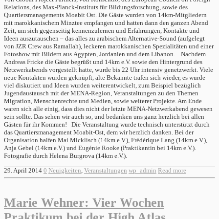
Relations, des Max-Planck-Instituts für Bildungsforschung, sowie des
Quartiersmanagements Moabit Ost. Die Gäste wurden von 14km-Mitgliedern
mit marokkanischem Minztee empfangen und hatten dann den ganzen Abend
Zeit, um sich gegenseitig kennenzulernen und Erfahrungen, Kontakte und
Ideen auszutauschen – das alles zu arabischem Alternative-Sound (aufgelegt
von JZR Crew aus Ramallah), leckeren marokkanischen Spezialitäten und einer
Fotoshow mit Bildern aus Ägypten, Jordanien und dem Libanon. Nachdem
Andreas Fricke die Gäste begrüßt und 14km e.V. sowie den Hintergrund des
Netzwerkabends vorgestellt hatte, wurde bis 22 Uhr intensiv genetzwerkt. Viele
neue Kontakten wurden geknüpft, alte Bekannte trafen sich wieder, es wurde
viel diskutiert und Ideen wurden weiterentwickelt, zum Beispiel bezüglich
Jugendaustausch mit der MENA-Region, Veranstaltungen zu den Themen
Migration, Menschenrechte und Medien, sowie weiterer Projekte. Am Ende
waren sich alle einig, dass dies nicht der letzte MENA-Netzwerkabend gewesen
sein sollte. Das sehen wir auch so, und bedanken uns ganz herzlich bei allen
Gästen für ihr Kommen! Die Veranstaltung wurde technisch unterstützt durch
das Quartiersmanagement Moabit-Ost, dem wir herzlich danken. Bei der
Organisation halfen Mai Micklisch (14km e.V.), Frédérique Lang (14km e.V.),
Anja Gebel (14km e.V.) und Eugénie Rooke (Praktikantin bei 14km e.V.).
Fotografie durch Helena Burgrova (14km e.V.).
29. April 2014
0
Neuigkeiten
,
Veranstaltungen
wp_admin
Read more
Marie Wehner: Vier Wochen
Praktikum bei der High Atlas