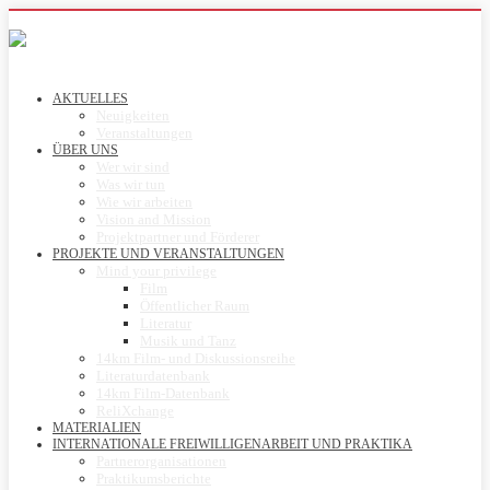
AKTUELLES
Neuigkeiten
Veranstaltungen
ÜBER UNS
Wer wir sind
Was wir tun
Wie wir arbeiten
Vision and Mission
Projektpartner und Förderer
PROJEKTE UND VERANSTALTUNGEN
Mind your privilege
Film
Öffentlicher Raum
Literatur
Musik und Tanz
14km Film- und Diskussionsreihe
Literaturdatenbank
14km Film-Datenbank
ReliXchange
MATERIALIEN
INTERNATIONALE FREIWILLIGENARBEIT UND PRAKTIKA
Partnerorganisationen
Praktikumsberichte