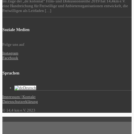
Im Zuge der „de:kolonial“ Film- und Diskussionsreihe 2019 hat 14,4km e.V.
eine Handreichung für Freiwillige und Anbieterorganisationen entwickelt, die
Freiwilligen als Leitfaden […]
Soziale Medien
Folge uns auf
Instagram
Facebook
Sprachen
Deutsch
Impressum | Kontakt
Datenschutzerklärung
© 14,4 km e.V. 2023
|